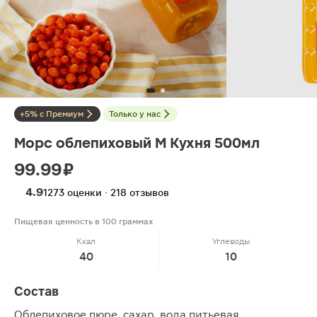
+5% с Премиум
Только у нас
Морс облепиховый М Кухня 500мл
99.99 ₽
4.9
1273 оценки · 218 отзывов
Пищевая ценность в 100 граммах
Ккал
Углеводы
40
10
Состав
Облепиховое пюре, сахар, вода питьевая