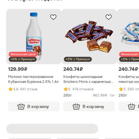
Финальная цена
Финальная 
+5% с Премиум
+5% с Премиум
+5% с Пре
129.99 ₽
240.74 ₽
240.74 ₽
Молоко пастеризованное
Конфеты шоколадные
Конфеты ш
Кубанская буренка 2.5% 1.4л
Snickers Minis с карамелью
мякотью ко
арахисом и нугой
4.8
· 641 отзыв
5
· 419 отзывов
5
· 580 о
250г
962.99 ₽ · 1кг
250г
В корзину
В корзину