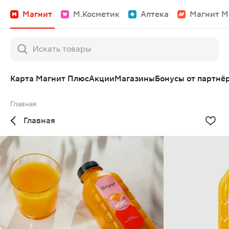
Магнит
М.Косметик
Аптека
Магнит М
Карта Магнит Плюс
Акции
Магазины
Бонусы от партнё
Главная
Главная