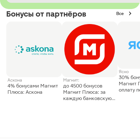
Бонусы от партнёров
Все
Ясно
30% бон
Аскона
Магнит:
Магнит 
4% бонусами Магнит
до 4500 бонусов
оплату 
Плюса: Аскона
Магнит Плюса: за
сессии: 
каждую банковскую
карту