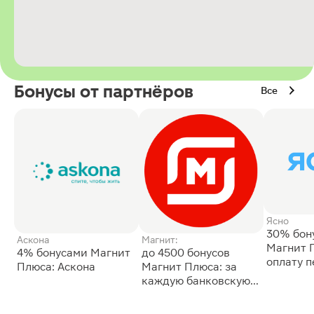
Бонусы от партнёров
Все
Ясно
30% бон
Аскона
Магнит:
Магнит 
4% бонусами Магнит
до 4500 бонусов
оплату 
Плюса: Аскона
Магнит Плюса: за
сессии: 
каждую банковскую
карту