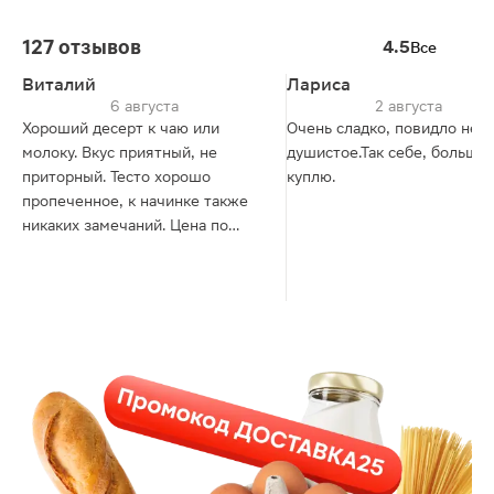
127 отзывов
4.5
Все
Виталий
Лариса
6 августа
2 августа
Хороший десерт к чаю или
Очень сладко, повидло не
молоку. Вкус приятный, не
душистое.Так себе, больше 
приторный. Тесто хорошо
куплю.
пропеченное, к начинке также
никаких замечаний. Цена по
акции - адекватная.