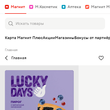
Магнит
М.Косметик
Аптека
Магнит М
Карта Магнит Плюс
Акции
Магазины
Бонусы от партнё
Главная
Главная