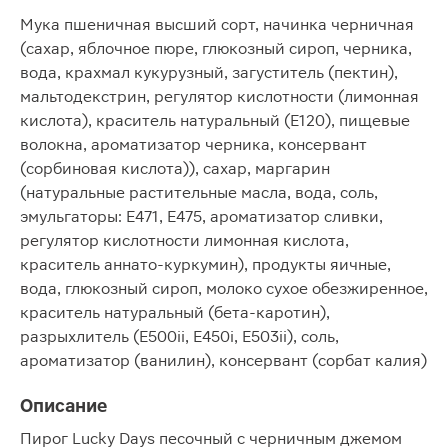
Мука пшеничная высший сорт, начинка черничная
(сахар, яблочное пюре, глюкозный сироп, черника,
вода, крахмал кукурузный, загуститель (пектин),
мальтодекстрин, регулятор кислотности (лимонная
кислота), краситель натуральный (Е120), пищевые
волокна, ароматизатор черника, консервант
(сорбиновая кислота)), сахар, маргарин
(натуральные растительные масла, вода, соль,
эмульгаторы: Е471, Е475, ароматизатор сливки,
регулятор кислотности лимонная кислота,
краситель аннато-куркумин), продукты яичные,
вода, глюкозный сироп, молоко сухое обезжиренное,
краситель натуральный (бета-каротин),
разрыхлитель (Е500ii, Е450i, Е503ii), соль,
ароматизатор (ванилин), консервант (сорбат калия)
Описание
Пирог Lucky Days песочный с черничным джемом