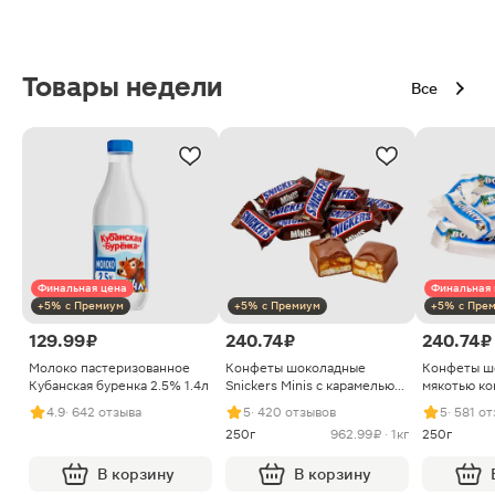
Товары недели
Все
Финальная цена
Финальная 
+5% с Премиум
+5% с Премиум
+5% с Пре
129.99 ₽
240.74 ₽
240.74 ₽
Молоко пастеризованное
Конфеты шоколадные
Конфеты ш
Кубанская буренка 2.5% 1.4л
Snickers Minis с карамелью
мякотью ко
арахисом и нугой
4.9
· 642 отзыва
5
· 420 отзывов
5
· 581 о
250г
962.99 ₽ · 1кг
250г
В корзину
В корзину