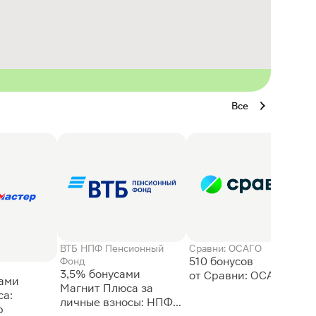
Все
ВТБ НПФ Пенсионный
Сравни: ОСАГО
510 бонусов
Фонд
3,5% бонусами
сами
Магнит Плюса за
а:
личные взносы: НПФ
р