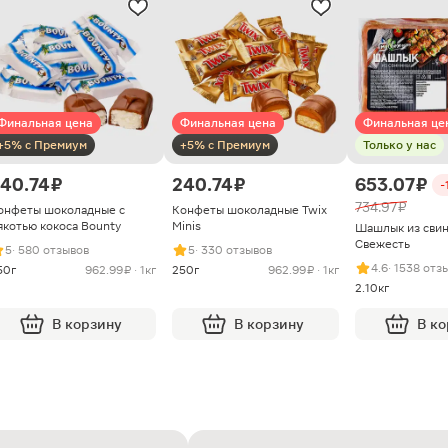
Финальная цена
Финальная цена
Финальная це
+5% с Премиум
+5% с Премиум
Только у нас
40.74 ₽
240.74 ₽
653.07 ₽
-
734.97 ₽
онфеты шоколадные с
Конфеты шоколадные Twix
якотью кокоса Bounty
Minis
Шашлык из сви
Свежесть
5
· 580 отзывов
5
· 330 отзывов
4.6
· 1538 отз
50г
962.99 ₽ · 1кг
250г
962.99 ₽ · 1кг
2.10кг
В корзину
В корзину
В к