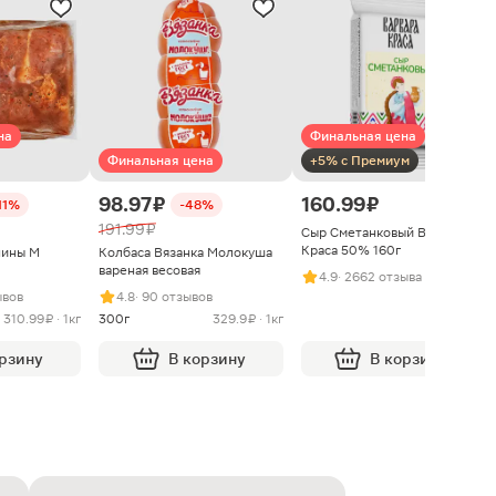
на
Финальная цена
Финальная цена
+5% с Премиум
98.97 ₽
160.99 ₽
11%
-48%
191.99 ₽
Сыр Сметанковый Варвара
Краса 50% 160г
нины М
Колбаса Вязанка Молокуша
вареная весовая
4.9
· 2662 отзыва
ывов
4.8
· 90 отзывов
310.99 ₽ · 1кг
300г
329.9 ₽ · 1кг
орзину
В корзину
В корзину