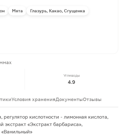
он
Мята
Глазурь, Какао, Сгущенка
аммах
Углеводы
4.9
тики
Условия хранения
Документы
Отзывы
я, регулятор кислотности - лимонная кислота,
ый экстракт «Экстракт барбариса»,
, «Ванильный»