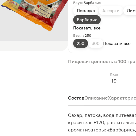
Вкус:
Барбарис
Помадка
Ассорти
Лим
Барбарис
Показать все
Вес, г:
250
250
300
Показать все
Пищевая ценность в 100 гр
Ккал
19
Состав
Описание
Характерис
Сахар, патока, вода питьева
краситель Е120, растительн
ароматизаторы: «Барбарис»