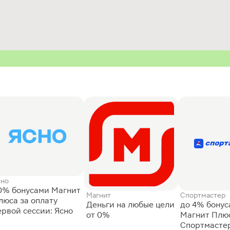
сно
0% бонусами Магнит
Магнит
Спортмастер
люса за оплату
Деньги на любые цели
до 4% бону
ервой сессии: Ясно
от 0%
Магнит Плюс
Спортмасте