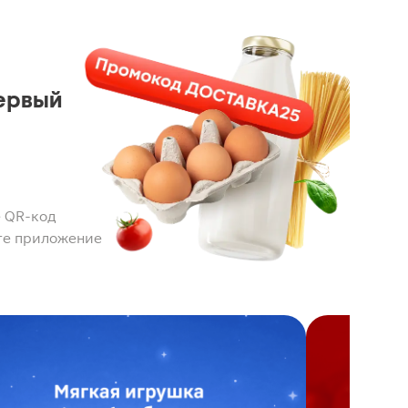
ервый
 QR-код
те приложение