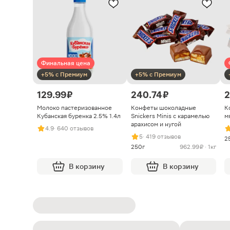
Финальная цена
+5% с Премиум
+5% с Премиум
129.99 ₽
240.74 ₽
2
Молоко пастеризованное
Конфеты шоколадные
К
Кубанская буренка 2.5% 1.4л
Snickers Minis с карамелью
м
арахисом и нугой
4.9
· 640 отзывов
5
· 419 отзывов
2
250г
962.99 ₽ · 1кг
В корзину
В корзину