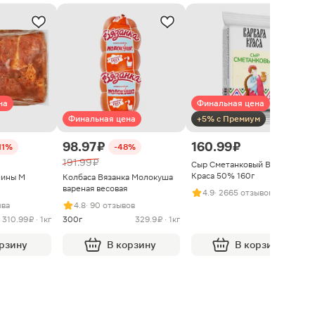
на
Финальная цена
Финальная цена
+5% с Премиум
98.97 ₽
160.99 ₽
11%
-48%
191.99 ₽
Сыр Сметанковый Варвара
Краса 50% 160г
нины М
Колбаса Вязанка Молокуша
вареная весовая
4.9
· 2665 отзывов
ыва
4.8
· 90 отзывов
310.99 ₽ · 1кг
300г
329.9 ₽ · 1кг
орзину
В корзину
В корзину