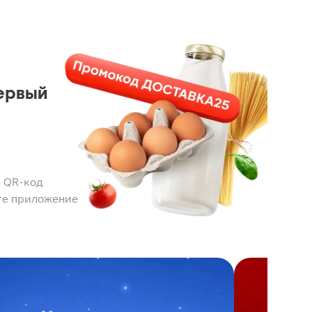
ервый
 QR-код
те приложение