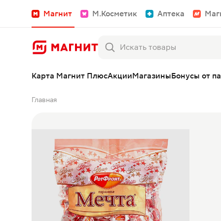
Магнит
М.Косметик
Аптека
Маг
Карта Магнит Плюс
Акции
Магазины
Бонусы от п
Главная