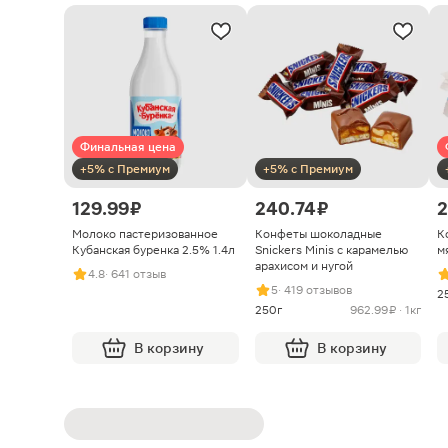
Финальная цена
+5% с Премиум
+5% с Премиум
129.99 ₽
240.74 ₽
2
Молоко пастеризованное
Конфеты шоколадные
К
Кубанская буренка 2.5% 1.4л
Snickers Minis с карамелью
м
арахисом и нугой
4.8
· 641 отзыв
5
· 419 отзывов
2
250г
962.99 ₽ · 1кг
В корзину
В корзину