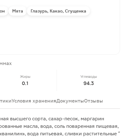
он
Мята
Глазурь, Какао, Сгущенка
аммах
Жиры
Углеводы
0.1
94.3
тики
Условия хранения
Документы
Отзывы
ая высшего сорта, сахар-песок, маргарин
ованные масла, вода, соль поваренная пищевая,
«ванилин», вода питьевая, сливки растительные "