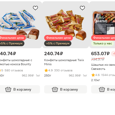
Финальная цена
Финальная цена
Финальная це
+5% с Премиум
+5% с Премиум
Только у нас
40.74 ₽
240.74 ₽
653.07 ₽
-
734.97 ₽
онфеты шоколадные с
Конфеты шоколадные Twix
якотью кокоса Bounty
Minis
Шашлык из сви
Свежесть
5
· 580 отзывов
4.9
· 330 отзывов
4.6
· 1544 отз
50г
962.99 ₽ · 1кг
250г
962.99 ₽ · 1кг
2.10кг
В корзину
В корзину
В к