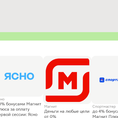
сно
0% бонусами Магнит
Магнит
Спортмастер
люса за оплату
Деньги на любые цели
до 4% бону
ервой сессии: Ясно
от 0%
Магнит Плюс