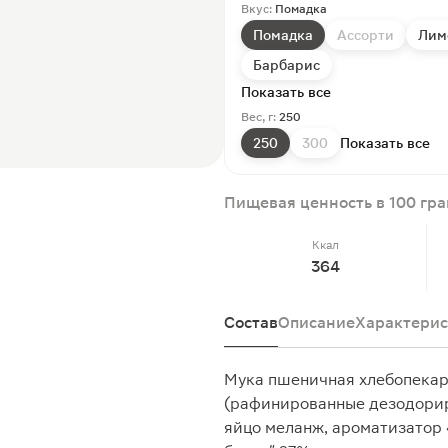
Вкус:
Помадка
Помадка
Ассорти
Лим
Барбарис
Показать все
Вес, г:
250
250
300
Показать все
Пищевая ценность в 100 гр
Ккал
364
Состав
Описание
Характерис
Мука пшеничная хлебопекарн
(рафинированные дезодорир
яйцо меланж, ароматизатор 