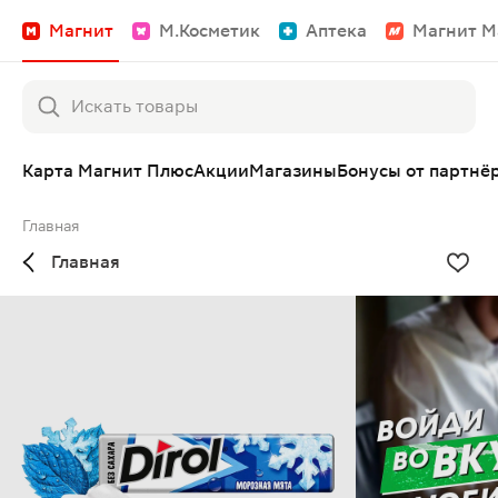
Магнит
М.Косметик
Аптека
Магнит М
Карта Магнит Плюс
Акции
Магазины
Бонусы от партнё
Главная
Главная