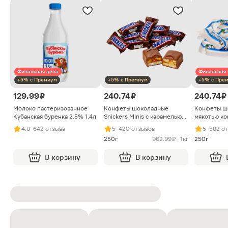
Финальная цена
Финальная 
+5% с Премиум
+5% с Премиум
+5% с Пре
129.99 ₽
240.74 ₽
240.74 ₽
Молоко пастеризованное
Конфеты шоколадные
Конфеты ш
Кубанская буренка 2.5% 1.4л
Snickers Minis с карамелью
мякотью ко
арахисом и нугой
4.8
· 642 отзыва
5
· 420 отзывов
5
· 582 о
250г
962.99 ₽ · 1кг
250г
В корзину
В корзину