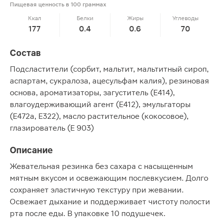
Пищевая ценность в 100 граммах
Ккал
Белки
Жиры
Углеводы
177
0.4
0.6
70
Состав
Подсластители (сорбит, мальтит, мальтитный сироп,
аспартам, сукралоза, ацесульфам калия), резиновая
основа, ароматизаторы, загуститель (Е414),
влагоудерживающий агент (Е412), эмульгаторы
(Е472а, Е322), масло растительное (кокосовое),
глазирователь (Е 903)
Описание
Жевательная резинка без сахара с насыщенным
мятным вкусом и освежающим послевкусием. Долго
сохраняет эластичную текстуру при жевании.
Освежает дыхание и поддерживает чистоту полости
рта после еды. В упаковке 10 подушечек.