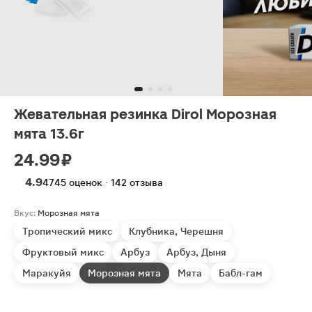
Жевательная резинка Dirol Морозная
мята 13.6г
24.99 ₽
4.9
4745 оценок · 142 отзыва
Вкус:
Морозная мята
Тропический микс
Клубника, Черешня
Фруктовый микс
Арбуз
Арбуз, Дыня
Маракуйя
Морозная мята
Мята
Бабл-гам