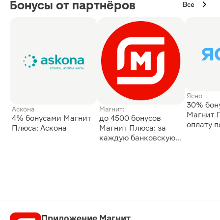
Бонусы от партнёров
Все
Ясно
30% бон
Аскона
Магнит:
Магнит 
4% бонусами Магнит
до 4500 бонусов
оплату 
Плюса: Аскона
Магнит Плюса: за
сессии: 
каждую банковскую
карту
Приложение Магнит