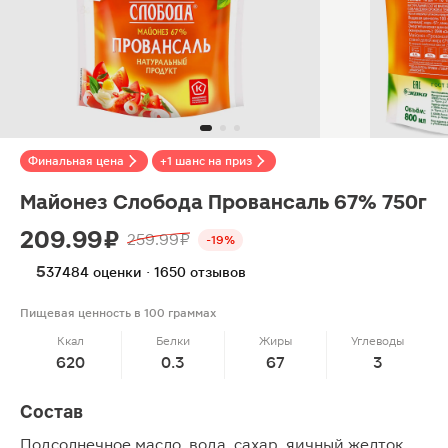
Финальная цена
+1 шанс на приз
Майонез Слобода Провансаль 67% 750г
209.99 ₽
259.99 ₽
-19%
5
37484 оценки · 1650 отзывов
Пищевая ценность в 100 граммах
Ккал
Белки
Жиры
Углеводы
620
0.3
67
3
Состав
Подсолнечное масло, вода, сахар, яичный желток,