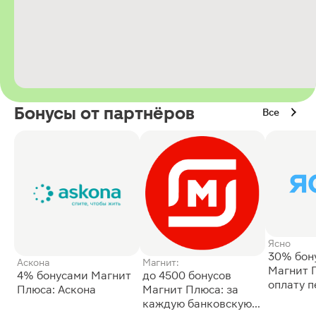
Бонусы от партнёров
Все
Ясно
30% бон
Аскона
Магнит:
Магнит 
4% бонусами Магнит
до 4500 бонусов
оплату 
Плюса: Аскона
Магнит Плюса: за
сессии: 
каждую банковскую