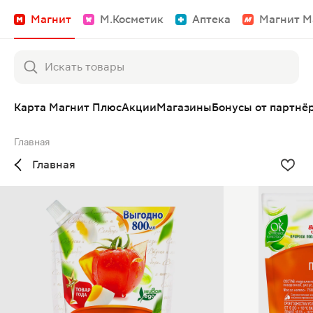
Магнит
М.Косметик
Аптека
Магнит М
Карта Магнит Плюс
Акции
Магазины
Бонусы от партнё
Главная
Главная