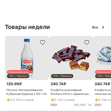
Товары недели
Все
Финальная цена
Финальная 
+5% с Премиум
+5% с Премиум
+5% с Пре
129.99 ₽
240.74 ₽
240.74 ₽
Молоко пастеризованное
Конфеты шоколадные
Конфеты ш
Кубанская буренка 2.5% 1.4л
Snickers Minis с карамелью
мякотью ко
арахисом и нугой
4.8
· 640 отзывов
5
· 418 отзывов
5
· 580 о
250г
962.99 ₽ · 1кг
250г