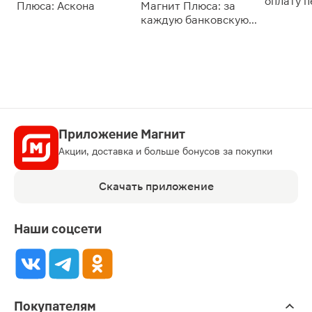
оплату 
Плюса: Аскона
Магнит Плюса: за
сессии: 
каждую банковскую
карту
Приложение Магнит
Акции, доставка и больше бонусов за покупки
Скачать приложение
Наши соцсети
Покупателям