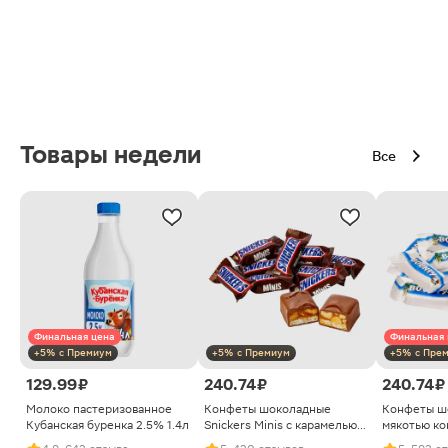
Товары недели
Все
Финальная цена
Финальная 
+5% с Премиум
+5% с Премиум
+5% с Пре
129.99 ₽
240.74 ₽
240.74 ₽
Молоко пастеризованное
Конфеты шоколадные
Конфеты ш
Кубанская буренка 2.5% 1.4л
Snickers Minis с карамелью
мякотью ко
арахисом и нугой