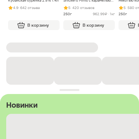
Кубанская буренка 2.5% 1.4л
Snickers Minis с карамелью
мякотью ко
арахисом и нугой
4.9
· 642 отзыва
5
· 420 отзывов
5
· 580 о
250г
962.99 ₽ · 1кг
250г
В корзину
В корзину
Новинки