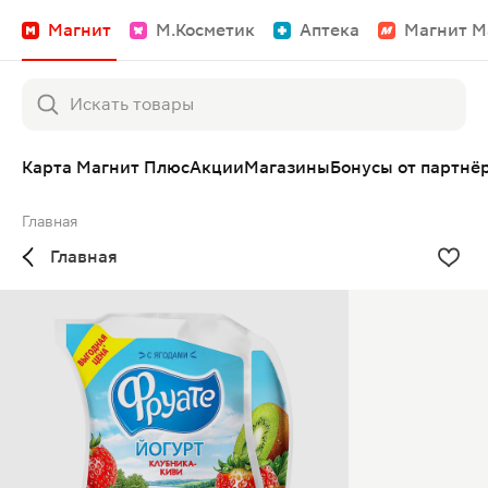
Магнит
М.Косметик
Аптека
Магнит М
Карта Магнит Плюс
Акции
Магазины
Бонусы от партнё
Главная
Главная