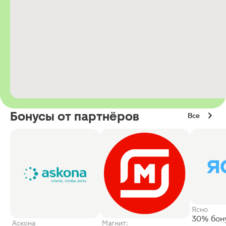
Бонусы от партнёров
Все
Ясно
30% бон
Аскона
Магнит: