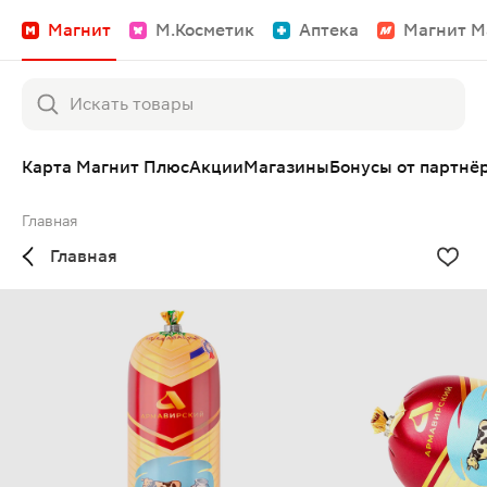
Магнит
М.Косметик
Аптека
Магнит М
Карта Магнит Плюс
Акции
Магазины
Бонусы от партнё
Главная
Главная