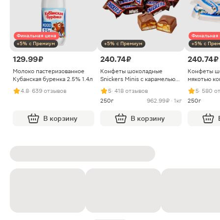
Финальная цена
Финальная 
+5% с Премиум
+5% с Премиум
+5% с Пре
129.99 ₽
240.74 ₽
240.74 ₽
Молоко пастеризованное
Конфеты шоколадные
Конфеты ш
Кубанская буренка 2.5% 1.4л
Snickers Minis с карамелью
мякотью ко
арахисом и нугой
4.8
· 639 отзывов
5
· 418 отзывов
5
· 580 о
250г
962.99 ₽ · 1кг
250г
В корзину
В корзину