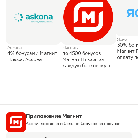
Ясно
30% бон
Аскона
Магнит:
Магнит 
4% бонусами Магнит
до 4500 бонусов
оплату 
Плюса: Аскона
Магнит Плюса: за
сессии: 
каждую банковскую
карту
Приложение Магнит
Акции, доставка и больше бонусов за покупки