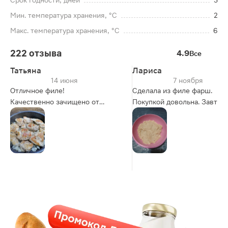
Срок годности, дней
3
Мин. температура хранения, °C
2
Макс. температура хранения, °C
6
222 отзыва
4.9
Все
Татьяна
Лариса
14 июня
7 ноября
Отличное филе!
Сделала из филе фарш.
Качественно зачищено от
Покупкой довольна. Завтра 
пелёнок и прожилок с жиром.
пельмени!👍😋
Просто покупай и готовь.
Замариновала, чуть отбила и на
горячую сухую сковороду
припекать. А после на луковой
подушке притом да. Очень
вкусно 👍.