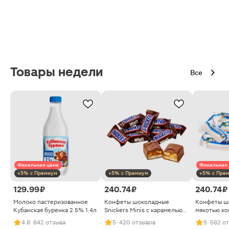
Товары недели
Все
Финальная цена
Финальная 
+5% с Премиум
+5% с Премиум
+5% с Пре
129.99 ₽
240.74 ₽
240.74 ₽
Молоко пастеризованное
Конфеты шоколадные
Конфеты ш
Кубанская буренка 2.5% 1.4л
Snickers Minis с карамелью
мякотью ко
арахисом и нугой
4.8
· 642 отзыва
5
· 420 отзывов
5
· 582 о