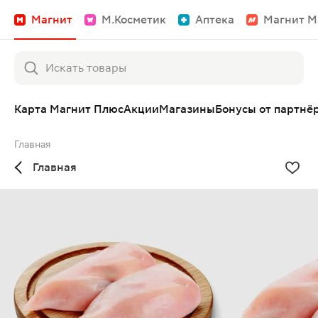
Магнит
М.Косметик
Аптека
Магнит М
Карта Магнит Плюс
Акции
Магазины
Бонусы от партнё
Главная
Главная