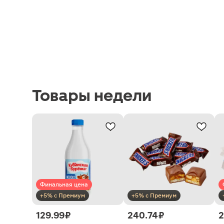
Товары недели
Финальная цена
+5% с Премиум
+5% с Премиум
129.99 ₽
240.74 ₽
2