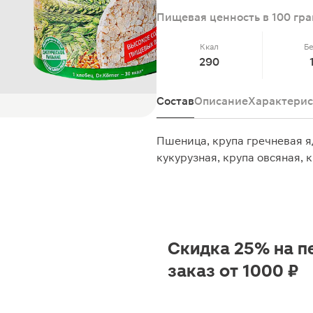
Пищевая ценность в 100 гр
Ккал
Б
290
Состав
Описание
Характерис
Пшеница, крупа гречневая я
кукурузная, крупа овсяная, 
Скидка 25% на п
заказ от 1000 ₽