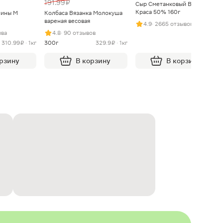
191.99 ₽
Сыр Сметанковый Варвара
Краса 50% 160г
нины М
Колбаса Вязанка Молокуша
вареная весовая
4.9
· 2665 отзывов
ыва
4.8
· 90 отзывов
310.99 ₽ · 1кг
300г
329.9 ₽ · 1кг
орзину
В корзину
В корзину