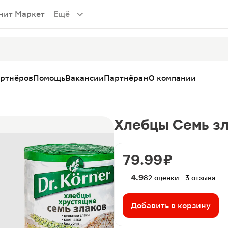
нит Маркет
Ещё
артнёров
Помощь
Вакансии
Партнёрам
О компании
Хлебцы Семь зла
79.99 ₽
4.9
82 оценки · 3 отзыва
Добавить в корзину