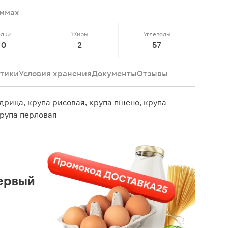
аммах
елки
Жиры
Углеводы
10
2
57
тики
Условия хранения
Документы
Отзывы
дрица, крупа рисовая, крупа пшено, крупа
крупа перловая
ервый