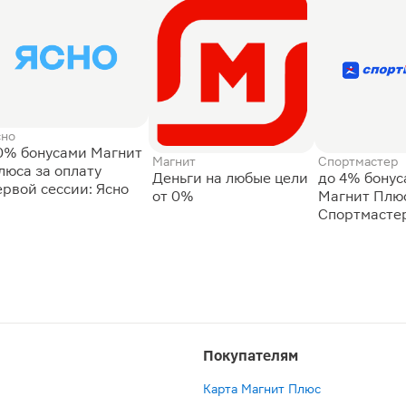
сно
0% бонусами Магнит
Магнит
Спортмастер
люса за оплату
Деньги на любые цели
до 4% бону
ервой сессии: Ясно
от 0%
Магнит Плюс
Спортмасте
Покупателям
Карта Магнит Плюс