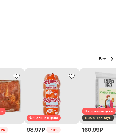
Все
на
Финальная цена
Финальная цена
+5% с Премиум
98.97 ₽
160.99 ₽
11%
-48%