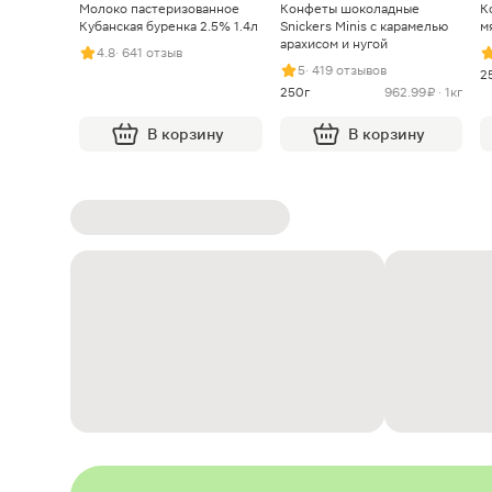
Молоко пастеризованное
Конфеты шоколадные
К
Кубанская буренка 2.5% 1.4л
Snickers Minis с карамелью
м
арахисом и нугой
4.8
· 641 отзыв
5
· 419 отзывов
2
250г
962.99 ₽ · 1кг
В корзину
В корзину