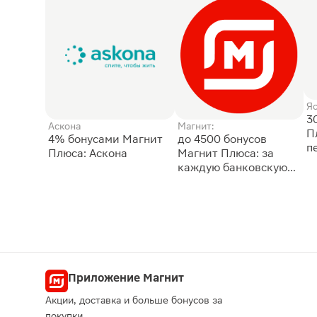
Я
3
Аскона
Магнит:
П
4% бонусами Магнит
до 4500 бонусов
п
Плюса: Аскона
Магнит Плюса: за
каждую банковскую
карту
Приложение Магнит
Акции, доставка и больше бонусов за
покупки