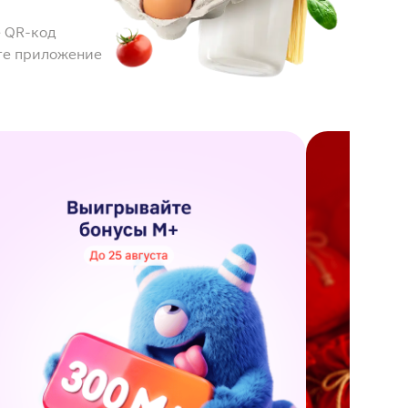
 QR-код
те приложение