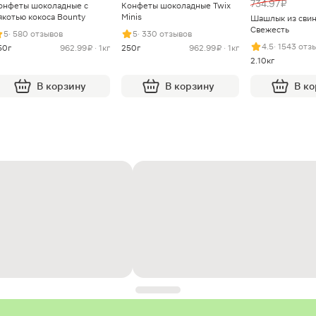
734.97 ₽
онфеты шоколадные с
Конфеты шоколадные Twix
якотью кокоса Bounty
Minis
Шашлык из сви
Свежесть
5
· 580 отзывов
5
· 330 отзывов
4.5
· 1543 отз
50г
962.99 ₽ · 1кг
250г
962.99 ₽ · 1кг
2.10кг
В корзину
В корзину
В к