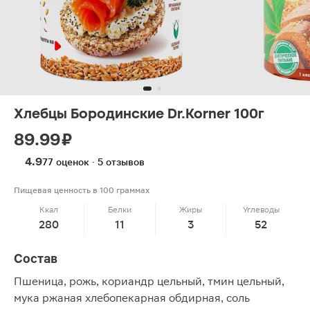
Хлебцы Бородинские Dr.Korner 100г
89.99 ₽
4.9
77 оценок · 5 отзывов
Пищевая ценность в 100 граммах
Ккал
Белки
Жиры
Углеводы
280
11
3
52
Состав
Пшеница, рожь, кориандр цельный, тмин цельный,
мука ржаная хлебопекарная обдирная, соль