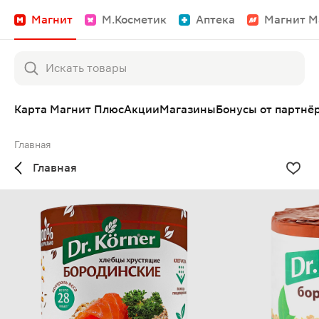
Магнит
М.Косметик
Аптека
Магнит М
Карта Магнит Плюс
Акции
Магазины
Бонусы от партнё
Главная
Главная