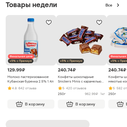
Товары недели
Все
Финальная цена
Финальная 
+5% с Премиум
+5% с Премиум
+5% с Пре
129.99 ₽
240.74 ₽
240.74 ₽
Молоко пастеризованное
Конфеты шоколадные
Конфеты ш
Кубанская буренка 2.5% 1.4л
Snickers Minis с карамелью
мякотью ко
арахисом и нугой
4.8
· 642 отзыва
5
· 420 отзывов
5
· 582 о
250г
962.99 ₽ · 1кг
250г
В корзину
В корзину