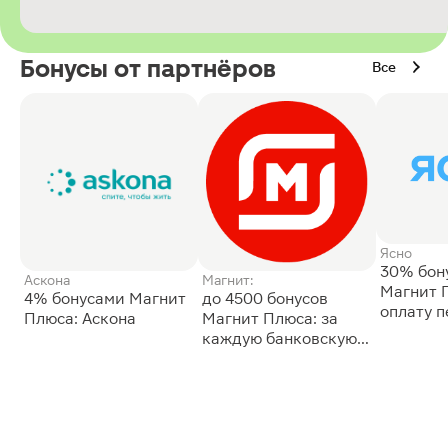
Бонусы от партнёров
Все
Ясно
30% бон
Аскона
Магнит:
Магнит 
4% бонусами Магнит
до 4500 бонусов
оплату 
Плюса: Аскона
Магнит Плюса: за
сессии: 
каждую банковскую
карту