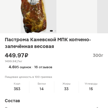
Пастрома Каневской МПК копчено-
запечённая весовая
449.97 ₽
300г
1499.9 ₽/1кг
4.6
95 оценок · 16 отзывов
Пищевая ценность в 100 граммах
Ккал
Белки
Жиры
Углеводы
353
14
33
15
Состав