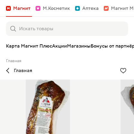
Магнит
М.Косметик
Аптека
Магнит М
Карта Магнит Плюс
Акции
Магазины
Бонусы от партнё
Главная
Главная