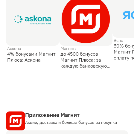
Ясно
30% бон
Аскона
Магнит:
Магнит 
4% бонусами Магнит
до 4500 бонусов
оплату 
Плюса: Аскона
Магнит Плюса: за
сессии: 
каждую банковскую
карту
Приложение Магнит
Акции, доставка и больше бонусов за покупки