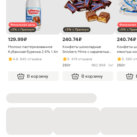
Финальная цена
Финальная 
+5% с Премиум
+5% с Премиум
+5% с Пре
129.99 ₽
240.74 ₽
240.74 ₽
Молоко пастеризованное
Конфеты шоколадные
Конфеты ш
Кубанская буренка 2.5% 1.4л
Snickers Minis с карамелью
мякотью ко
арахисом и нугой
4.8
· 640 отзывов
5
· 419 отзывов
5
· 580 о
250г
962.99 ₽ · 1кг
250г
В корзину
В корзину