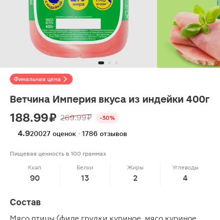
Финальная цена
Ветчина Империя вкуса из индейки 400г
188.99 ₽
269.99 ₽
-30%
4.9
20027 оценок · 1786 отзывов
Пищевая ценность в 100 граммах
Ккал
Белки
Жиры
Углеводы
90
13
2
4
Состав
Мясо птицы (филе грудки куриное, мясо куриное