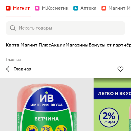
Магнит
М.Косметик
Аптека
Магнит М
Карта Магнит Плюс
Акции
Магазины
Бонусы от партнё
Главная
Главная