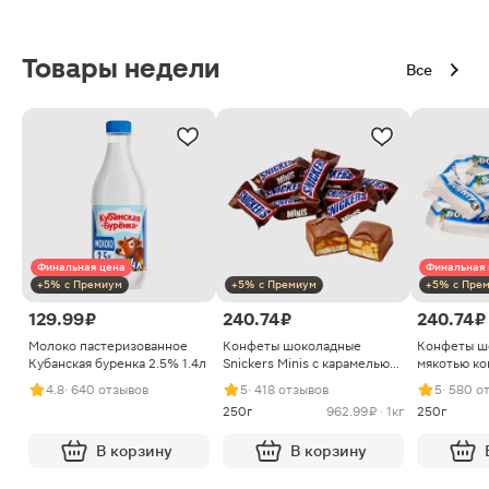
Товары недели
Все
Финальная цена
Финальная 
+5% с Премиум
+5% с Премиум
+5% с Пре
129.99 ₽
240.74 ₽
240.74 ₽
Молоко пастеризованное
Конфеты шоколадные
Конфеты ш
Кубанская буренка 2.5% 1.4л
Snickers Minis с карамелью
мякотью ко
арахисом и нугой
4.8
· 640 отзывов
5
· 418 отзывов
5
· 580 о
250г
962.99 ₽ · 1кг
250г
В корзину
В корзину