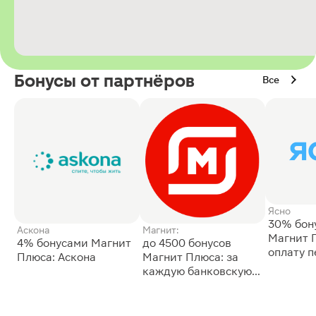
Бонусы от партнёров
Все
Ясно
30% бон
Аскона
Магнит:
Магнит 
4% бонусами Магнит
до 4500 бонусов
оплату 
Плюса: Аскона
Магнит Плюса: за
сессии: 
каждую банковскую
карту