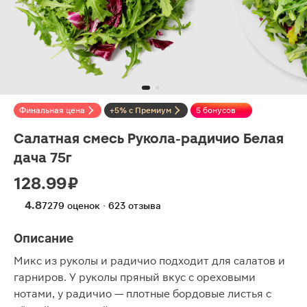
Финальная цена
+5% с Премиум
5 бонусов
Салатная смесь Рукола-радичио Белая
дача 75г
128.99 ₽
4.8
7279 оценок · 623 отзыва
Описание
Микс из руколы и радичио подходит для салатов и
гарниров. У руколы пряный вкус с ореховыми
нотами, у радичио — плотные бордовые листья с