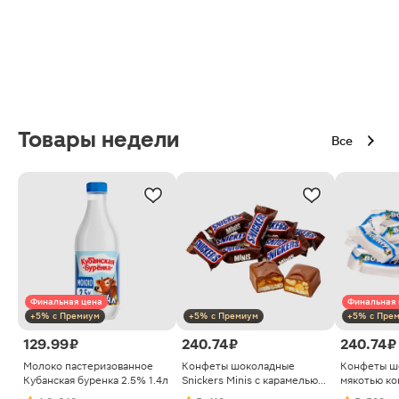
Товары недели
Все
Финальная цена
Финальная 
+5% с Премиум
+5% с Премиум
+5% с Пре
129.99 ₽
240.74 ₽
240.74 ₽
Молоко пастеризованное
Конфеты шоколадные
Конфеты ш
Кубанская буренка 2.5% 1.4л
Snickers Minis с карамелью
мякотью ко
арахисом и нугой