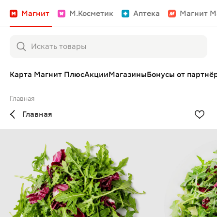
Магнит
М.Косметик
Аптека
Магнит М
Карта Магнит Плюс
Акции
Магазины
Бонусы от партнё
Главная
Главная