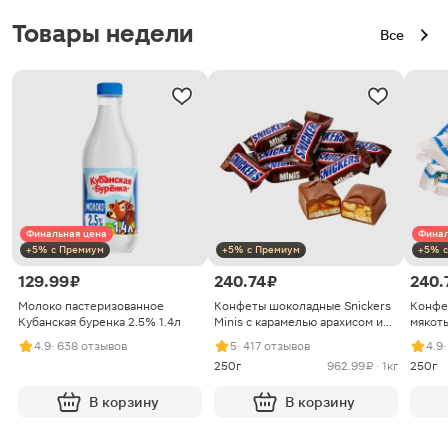
Товары недели
Все
Финальная цена
Финал
+5% с Премиум
+5% с Премиум
+5% с
129.99 ₽
240.74 ₽
240.
Молоко пастеризованное
Конфеты шоколадные Snickers
Конфе
Кубанская буренка 2.5% 1.4л
Minis с карамелью арахисом и
мякоть
нугой
4.9
· 638 отзывов
5
· 417 отзывов
4.9
250г
962.99 ₽ · 1кг
250г
В корзину
В корзину