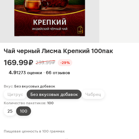
Чай черный Лисма Крепкий 100пак
169.99 ₽
239.99 ₽
-29%
4.9
1273 оценки · 66 отзывов
Вкус:
Без вкусовых добавок
Цитрус
Без вкусовых добавок
Чабрец
Количество пакетиков:
100
25
100
Пищевая ценность в 100 граммах