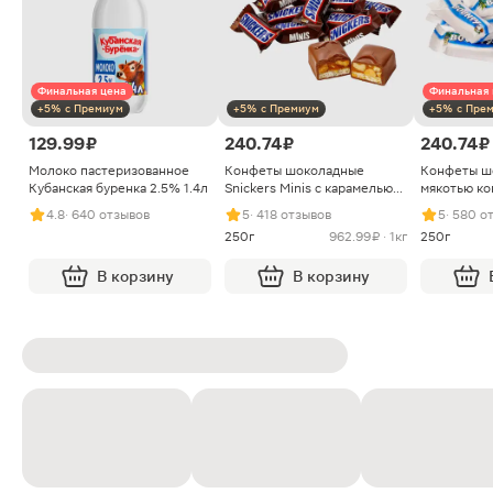
Финальная цена
Финальная 
+5% с Премиум
+5% с Премиум
+5% с Пре
129.99 ₽
240.74 ₽
240.74 ₽
Молоко пастеризованное
Конфеты шоколадные
Конфеты ш
Кубанская буренка 2.5% 1.4л
Snickers Minis с карамелью
мякотью ко
арахисом и нугой
4.8
· 640 отзывов
5
· 418 отзывов
5
· 580 о
250г
962.99 ₽ · 1кг
250г
В корзину
В корзину