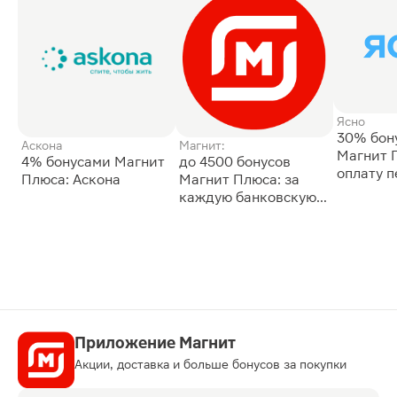
Ясно
30% бон
Аскона
Магнит:
Магнит 
4% бонусами Магнит
до 4500 бонусов
оплату 
Плюса: Аскона
Магнит Плюса: за
сессии: 
каждую банковскую
карту
Приложение Магнит
Акции, доставка и больше бонусов за покупки