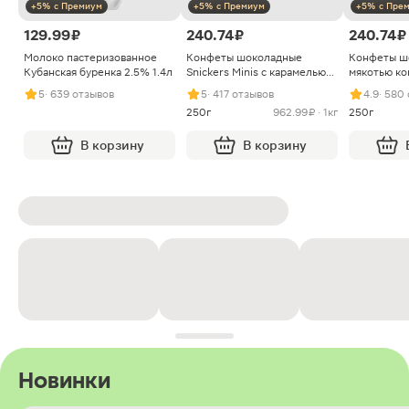
+5% с Премиум
+5% с Премиум
+5% с Пре
129.99 ₽
240.74 ₽
240.74 ₽
Молоко пастеризованное
Конфеты шоколадные
Конфеты ш
Кубанская буренка 2.5% 1.4л
Snickers Minis с карамелью
мякотью ко
арахисом и нугой
5
· 639 отзывов
5
· 417 отзывов
4.9
· 580
250г
962.99 ₽ · 1кг
250г
В корзину
В корзину
Новинки