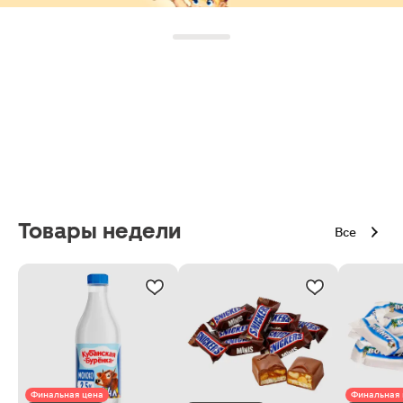
Товары недели
Все
Финальная цена
Финальная 