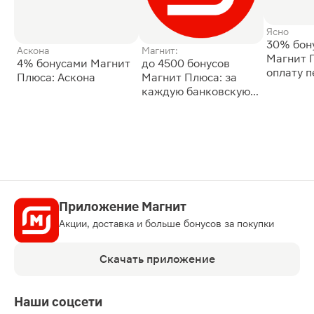
Ясно
30% бон
Аскона
Магнит:
Магнит 
4% бонусами Магнит
до 4500 бонусов
оплату 
Плюса: Аскона
Магнит Плюса: за
сессии: 
каждую банковскую
карту
Приложение Магнит
Акции, доставка и больше бонусов за покупки
Скачать приложение
Наши соцсети