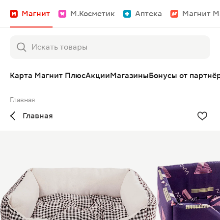
Магнит
М.Косметик
Аптека
Магнит М
Карта Магнит Плюс
Акции
Магазины
Бонусы от партнё
Главная
Главная