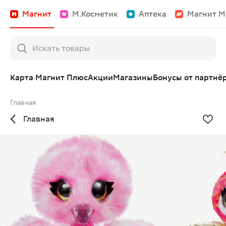
Магнит
М.Косметик
Аптека
Магнит М
Карта Магнит Плюс
Акции
Магазины
Бонусы от партнё
Главная
Главная