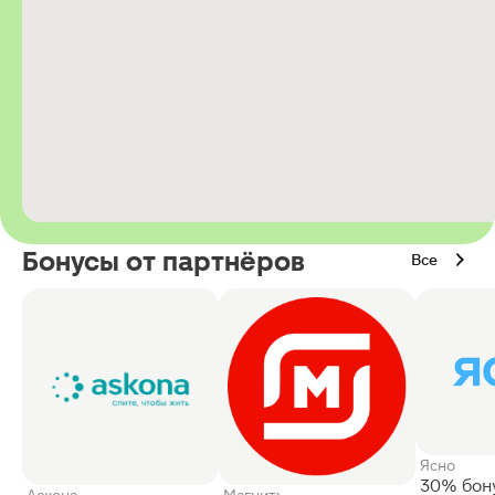
Бонусы от партнёров
Все
Ясно
30% бон
Аскона
Магнит: