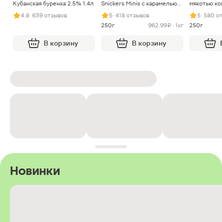
Кубанская буренка 2.5% 1.4л
Snickers Minis с карамелью
мякотью ко
арахисом и нугой
4.8
· 639 отзывов
5
· 418 отзывов
5
· 580 о
250г
962.99 ₽ · 1кг
250г
В корзину
В корзину
Новинки