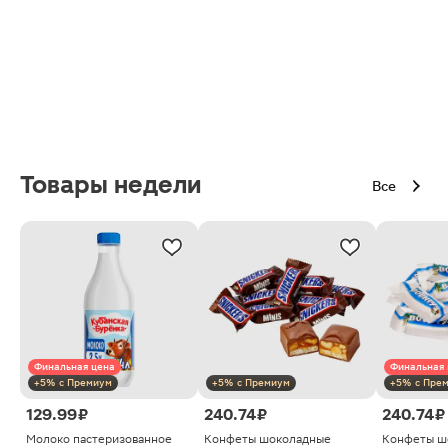
Товары недели
Все
Финальная цена
Финальная 
+5% с Премиум
+5% с Премиум
+5% с Пре
129.99 ₽
240.74 ₽
240.74 ₽
Молоко пастеризованное
Конфеты шоколадные
Конфеты ш