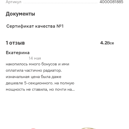
Артикул
4000081885
Документы
Сертификат качества №1
1 отзыв
4.2
Все
Екатерина
14 мая
накопилось много бонусов и ими
оплатила частично радиатор.
изначальная цена была даже
дешевле 5-секционного. на полную
мощность не ставила, но почти на
максимальной прогореть комнату
полностью за ночь не получилось.
но все равно значительно теплее
было. наверно, это из-за того, что
дома где-то сквозит. на первое
время отличное решение 👍👍👍