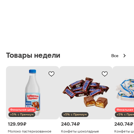
Товары недели
Все
Финальная цена
Финальная 
+5% с Премиум
+5% с Премиум
+5% с Пре
129.99 ₽
240.74 ₽
240.74 ₽
Молоко пастеризованное
Конфеты шоколадные
Конфеты ш