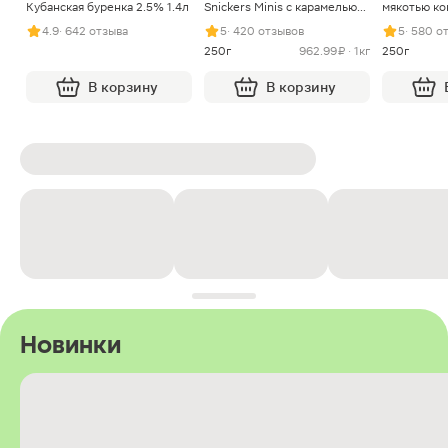
Кубанская буренка 2.5% 1.4л
Snickers Minis с карамелью
мякотью ко
арахисом и нугой
4.9
· 642 отзыва
5
· 420 отзывов
5
· 580 о
250г
962.99 ₽ · 1кг
250г
В корзину
В корзину
Новинки