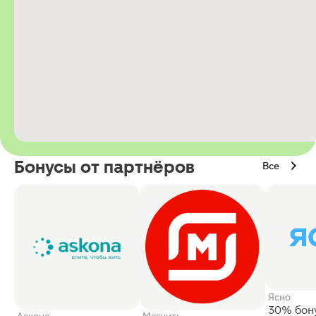
Бонусы от партнёров
Все
Ясно
30% бон
Аскона
Магнит: