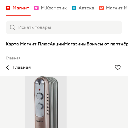
Магнит
М.Косметик
Аптека
Магнит М
Карта Магнит Плюс
Акции
Магазины
Бонусы от партнё
Главная
Главная