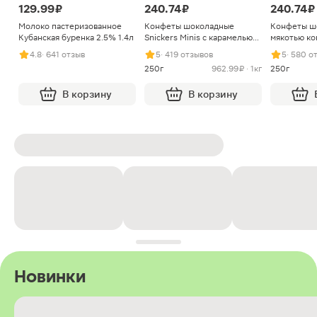
129.99 ₽
240.74 ₽
240.74 ₽
Молоко пастеризованное
Конфеты шоколадные
Конфеты ш
Кубанская буренка 2.5% 1.4л
Snickers Minis с карамелью
мякотью ко
арахисом и нугой
4.8
· 641 отзыв
5
· 419 отзывов
5
· 580 о
250г
962.99 ₽ · 1кг
250г
В корзину
В корзину
Новинки