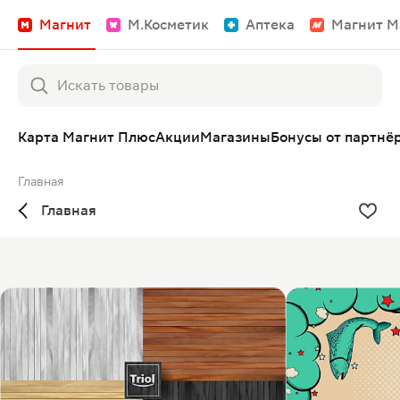
Магнит
М.Косметик
Аптека
Магнит М
Карта Магнит Плюс
Акции
Магазины
Бонусы от партнё
Главная
Главная