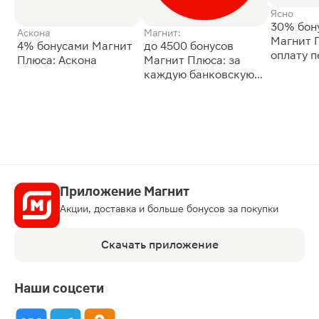
Ясно
30% бон
Аскона
Магнит:
Магнит 
4% бонусами Магнит
до 4500 бонусов
оплату 
Плюса: Аскона
Магнит Плюса: за
сессии: 
каждую банковскую
карту
Приложение Магнит
Акции, доставка и больше бонусов за покупки
Скачать приложение
Наши соцсети