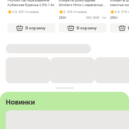
Молоко пастеризованное
Конфеты шоколадные
Конфеты ш
Кубанская буренка 2.5% 1.4л
Snickers Minis с карамелью
мякотью ко
арахисом и нугой
4.9
· 637 отзывов
5
· 416 отзывов
4.9
· 579
250г
962.99 ₽ · 1кг
250г
В корзину
В корзину
Новинки