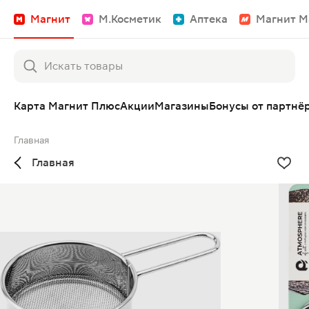
Магнит
М.Косметик
Аптека
Магнит М
Карта Магнит Плюс
Акции
Магазины
Бонусы от партнё
Главная
Главная