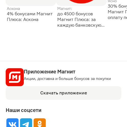
Ясно
30% бон
Аскона
Магнит:
Магнит 
4% бонусами Магнит
до 4500 бонусов
оплату 
Плюса: Аскона
Магнит Плюса: за
сессии: 
каждую банковскую
карту
Приложение Магнит
Акции, доставка и больше бонусов за покупки
Скачать приложение
Наши соцсети