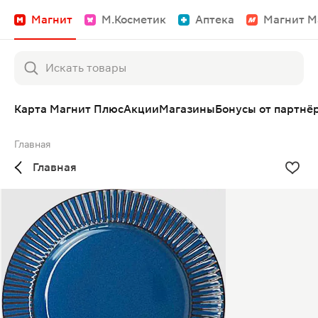
Магнит
М.Косметик
Аптека
Магнит М
Карта Магнит Плюс
Акции
Магазины
Бонусы от партнё
Главная
Главная