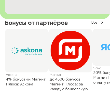
Бонусы от партнёров
Все
Ясно
30% бон
Аскона
Магнит:
Магнит 
4% бонусами Магнит
до 4500 бонусов
оплату 
Плюса: Аскона
Магнит Плюса: за
сессии: 
каждую банковскую
карту