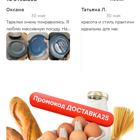
Оксана
Татьяна Л.
30 мая
30 мая
Тарелки очень понравились. Я
красота и стиль практичны
люблю массивную посуду. На
идеальны для нас
первом фото цвет получился
серый, но тарелки синие)). А
цена вообще подарок.