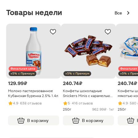
Товары недели
Все
Финальная цена
Финальная 
+5% с Премиум
+5% с Премиум
+5% с Пре
129.99 ₽
240.74 ₽
240.74 ₽
Молоко пастеризованное
Конфеты шоколадные
Конфеты ш
Кубанская буренка 2.5% 1.4л
Snickers Minis с карамелью
мякотью ко
арахисом и нугой
4.9
· 638 отзывов
5
· 416 отзывов
4.9
· 580
250г
962.99 ₽ · 1кг
250г
В корзину
В корзину