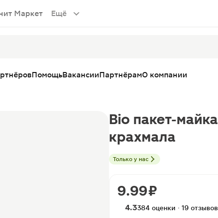
нит Маркет
Ещё
артнёров
Помощь
Вакансии
Партнёрам
О компании
Bio пакет-майка
крахмала
Только у нас
9.99 ₽
4.3
384 оценки · 19 отзывов