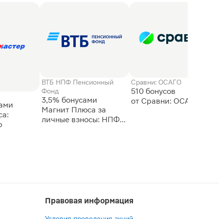
ВТБ НПФ Пенсионный
Сравни: ОСАГО
510 бонусов
Фонд
3,5% бонусами
сами
Магнит Плюса за
а:
личные взносы: НПФ
р
ВТБ
Правовая информация
Условия проведения акций