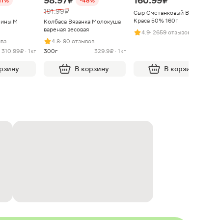
98.97 ₽
160.99 ₽
11%
-48%
191.99 ₽
Сыр Сметанковый Варвара
Краса 50% 160г
нины М
Колбаса Вязанка Молокуша
вареная весовая
4.9
· 2659 отзывов
ыва
4.8
· 90 отзывов
310.99 ₽ · 1кг
300г
329.9 ₽ · 1кг
орзину
В корзину
В корзину