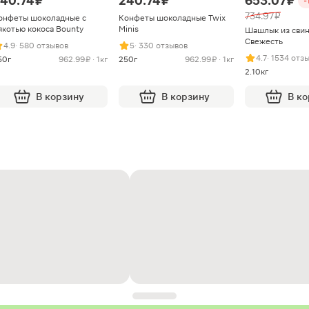
40.74 ₽
240.74 ₽
653.07 ₽
-
734.97 ₽
онфеты шоколадные с
Конфеты шоколадные Twix
якотью кокоса Bounty
Minis
Шашлык из сви
Свежесть
4.9
· 580 отзывов
5
· 330 отзывов
4.7
· 1534 отз
50г
962.99 ₽ · 1кг
250г
962.99 ₽ · 1кг
2.10кг
В корзину
В корзину
В к