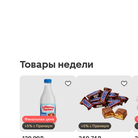
Товары недели
Финальная цена
+5% с Премиум
+5% с Премиум