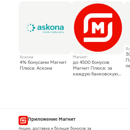
Я
3
Аскона
Магнит:
П
4% бонусами Магнит
до 4500 бонусов
п
Плюса: Аскона
Магнит Плюса: за
каждую банковскую
карту
Приложение Магнит
Акции, доставка и больше бонусов за