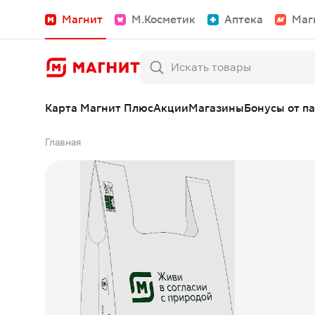
Магнит
М.Косметик
Аптека
Маг
Карта Магнит Плюс
Акции
Магазины
Бонусы от п
Главная