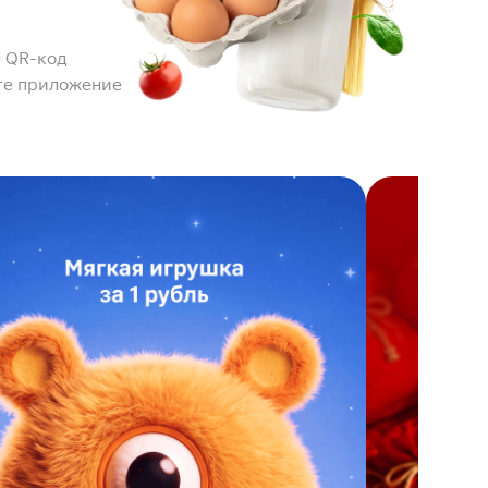
 QR-код
те приложение