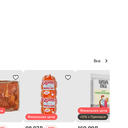
Все
на
Финальная цена
Финальная цена
+5% с Премиум