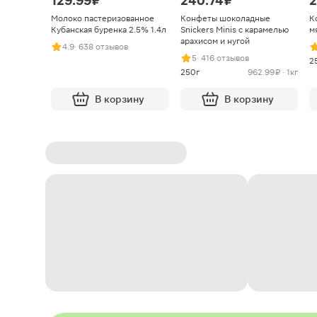
129.99 ₽
240.74 ₽
2
Молоко пастеризованное
Конфеты шоколадные
К
Кубанская буренка 2.5% 1.4л
Snickers Minis с карамелью
м
арахисом и нугой
4.9
· 638 отзывов
5
· 416 отзывов
2
250г
962.99 ₽ · 1кг
В корзину
В корзину