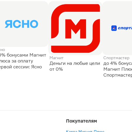
сно
0% бонусами Магнит
Магнит
Спортмастер
люса за оплату
Деньги на любые цели
до 4% бону
ервой сессии: Ясно
от 0%
Магнит Плюс
Спортмасте
Покупателям
Карта Магнит Плюс