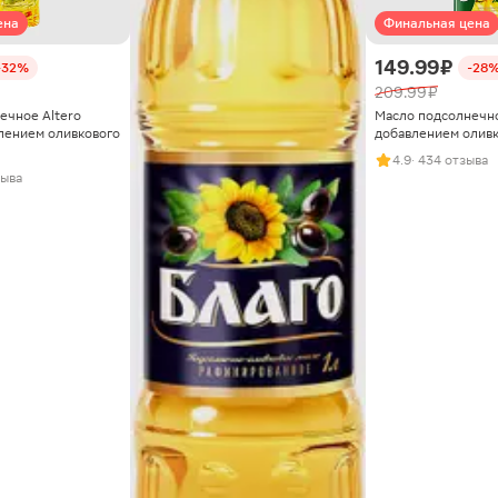
ена
Финальная цена
149.99 ₽
-32%
-28
209.99 ₽
ечное Altero
Масло подсолнечно
влением оливкового
добавлением оливк
4.9
· 434 отзыва
зыва