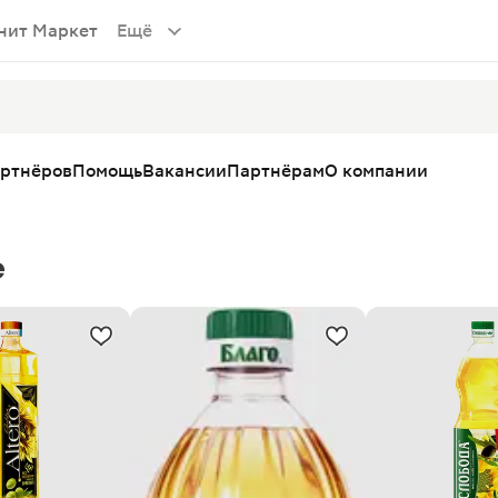
нит Маркет
Ещё
артнёров
Помощь
Вакансии
Партнёрам
О компании
е