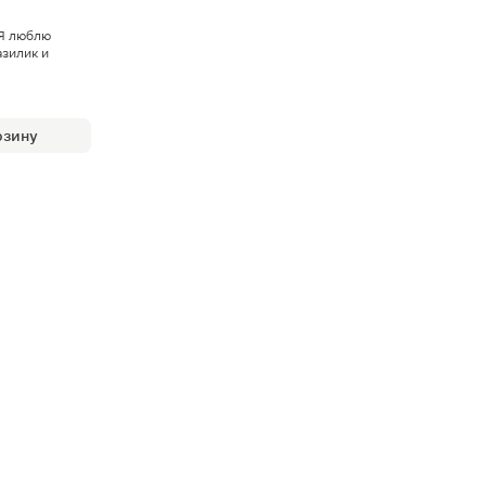
 Я люблю
азилик и
рзину