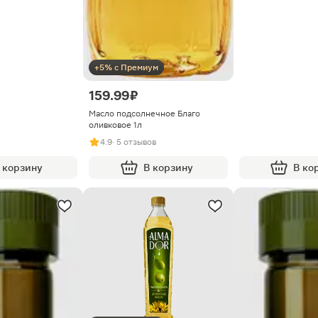
+5% с Премиум
159.99 ₽
Масло подсолнечное Благо
оливковое 1л
4.9
· 5 отзывов
 корзину
В корзину
В ко