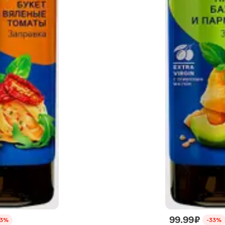
99.99 ₽
33%
-33%