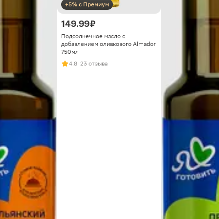
+5% с Премиум
149.99 ₽
Подсолнечное масло с
добавлением оливкового Almador
750мл
4.8
· 23 отзыва