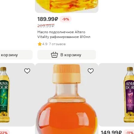
189.99 ₽
-9%
209.99 ₽
Масло подсолнечное Altero
Vitality рафинированное 810мл
4.9
· 7 отзывов
 корзину
В корзину
149.99 ₽
-22%
-11%