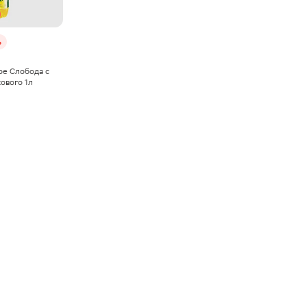
%
е Слобода с
ового 1л