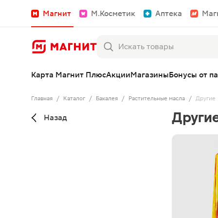
Магнит
М.Косметик
Аптека
Маг
Карта Магнит Плюс
Акции
Магазины
Бонусы от п
Главная
/
Каталог
/
Бакалея
/
Растительные масла
/
Другие
Други
Назад