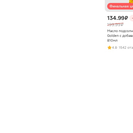
Финальная ц
134.99 ₽
199.99 ₽
Масло подсолн
Golden с доба
810мл
4.8
· 1542 от