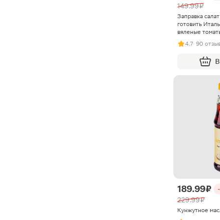
149.99 ₽
Заправка сала
готовить Италь
вяленые томат
4.7
· 90 отзы
В
189.99 ₽
229.99 ₽
Кунжутное мас