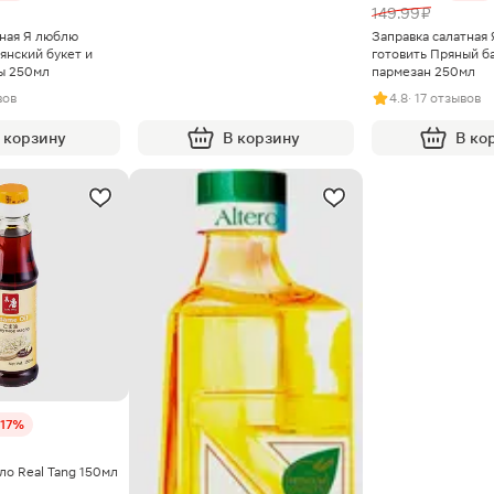
149.99 ₽
тная Я люблю
Заправка салатная
янский букет и
готовить Пряный б
ы 250мл
пармезан 250мл
вов
4.8
· 17 отзывов
 корзину
В корзину
В ко
-17%
ло Real Tang 150мл