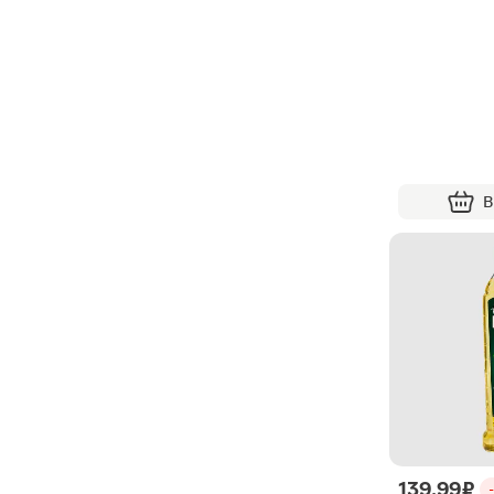
В
139.99 ₽