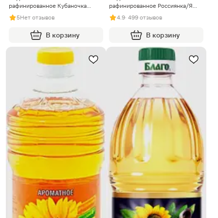
рафинированное Кубаночка
рафинированное Россиянка/Я
500мл
люблю готовить 1л в
5
Нет отзывов
4.9
· 499 отзывов
ассортименте
В корзину
В корзину