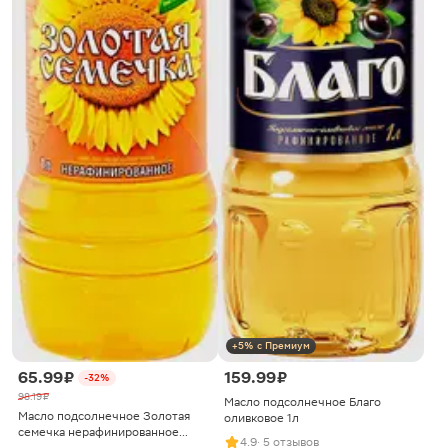
+5% с Премиум
65.99 ₽
159.99 ₽
-32%
98.19 ₽
Масло подсолнечное Благо
Масло подсолнечное Золотая
оливковое 1л
семечка нерафинированное
4.9
· 5 отзывов