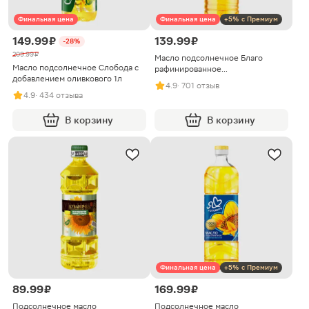
Финальная цена
Финальная цена
+5% с Премиум
149.99 ₽
139.99 ₽
-28%
209.99 ₽
Масло подсолнечное Благо
Масло подсолнечное Слобода с
рафинированное
добавлением оливкового 1л
дезодорированное 1л
4.9
· 701 отзыв
4.9
· 434 отзыва
В корзину
В корзину
Финальная цена
+5% с Премиум
89.99 ₽
169.99 ₽
Подсолнечное масло
Подсолнечное масло