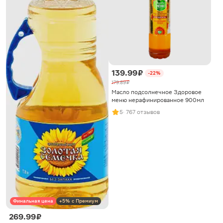
139.99 ₽
-22%
179.89 ₽
Масло подсолнечное Здоровое
меню нерафинированное 900мл
5
· 767 отзывов
Финальная цена
+5% с Премиум
269.99 ₽