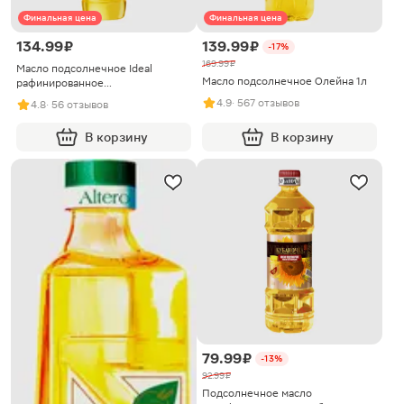
Финальная цена
Финальная цена
134.99 ₽
139.99 ₽
-17%
169.99 ₽
Масло подсолнечное Ideal
Масло подсолнечное Олейна 1л
рафинированное
дезодорированное 1л
4.9
· 567 отзывов
4.8
· 56 отзывов
В корзину
В корзину
79.99 ₽
-13%
92.99 ₽
Подсолнечное масло