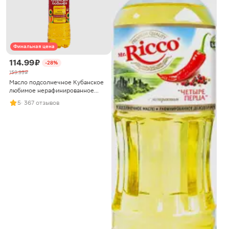
Финальная цена
114.99 ₽
-28%
159.99 ₽
Масло подсолнечное Кубанское
любимое нерафинированное
800мл
5
· 367 отзывов