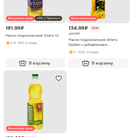
Финальная цена
+5% с Премиум
Финальная цена
181.99 ₽
134.99 ₽
-32%
199.99 ₽
Масло подсолнечное Злато 1л
Масло подсолнечное Altero
4.9
· 434 отзыва
Golden с добавлением
оливкового 810мл
5
· 1542 отзыва
В корзину
В корзину
Финальная цена