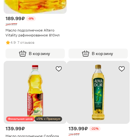
189.99 ₽
-9%
209.99 ₽
Масло подсолнечное Altero
Vitality рафинированное 810мл
4.9
· 7 отзывов
В корзину
В корзину
Финальная цена
+5% с Премиум
139.99 ₽
139.99 ₽
-22%
179.99 ₽
Масло подсолнечное Слобода