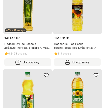
+5% с Премиум
149.99 ₽
169.99 ₽
Подсолнечное масло с
Подсолнечное масло
добавлением оливкового Almador
рафинированное Кубаночка 1л
750мл
4.8
· 23 отзыва
5
· 1 отзыв
В корзину
В корзину