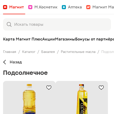
Магнит
М.Косметик
Аптека
Магнит Ма
Карта Магнит Плюс
Акции
Магазины
Бонусы от партнёр
Главная
/
Каталог
/
Бакалея
/
Растительные масла
/
Подсол
Назад
Подсолнечное