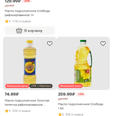
129.99 ₽
-23%
169.99 ₽
Масло подсолнечное Слобода
рафинированное 1л
5
· 1116 отзывов
В корзину
Финальная цена
+5% с Премиум
Финальная цена
74.99 ₽
259.99 ₽
-13%
299.99 ₽
Масло подсолнечное Золотая
Масло подсолнечное Слобода
семечка рафинированное
1.8л
дезодорированное 500мл
5
· 335 отзывов
5
· 916 отзывов