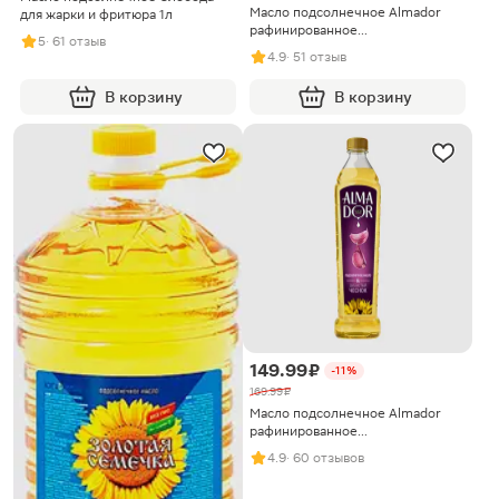
Масло подсолнечное Almador
для жарки и фритюра 1л
рафинированное
5
· 61 отзыв
дезодорированное с ароматом
4.9
· 51 отзыв
базилика 750мл
В корзину
В корзину
149.99 ₽
-11%
169.99 ₽
Масло подсолнечное Almador
рафинированное
дезодорированное с ароматом
4.9
· 60 отзывов
чеснока 750мл