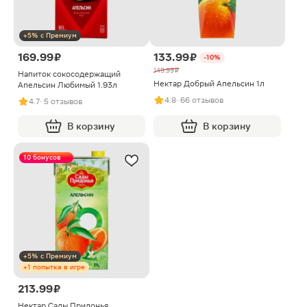
+5% с Премиум
169.99 ₽
133.99 ₽
-10%
149.99 ₽
Напиток сокосодержащий
Нектар Добрый Апельсин 1л
Апельсин Любимый 1.93л
4.8
· 66 отзывов
4.7
· 5 отзывов
В корзину
В корзину
10 бонусов
+5% с Премиум
+1 попытка в игре
213.99 ₽
Нектар Сады Придонья