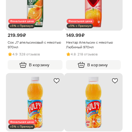
Финальная цена
Финальная цена
+5% с Премиум
+5% с Премиум
219.99 ₽
149.99 ₽
Сок J7 апельсиновый с мякотью
Нектар Апельсин с мякотью
970мл
Любимый 970мл
4.9
· 328 отзывов
4.8
· 218 отзывов
В корзину
В корзину
Финальная цена
+5% с Премиум