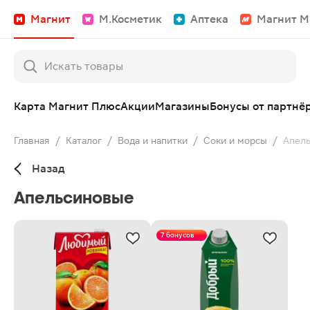
Магнит
М.Косметик
Аптека
Магнит М
Карта Магнит Плюс
Акции
Магазины
Бонусы от партнё
Главная
/
Каталог
/
Вода и напитки
/
Соки и морсы
/
Апел
Назад
Апельсиновые
7 бонусов