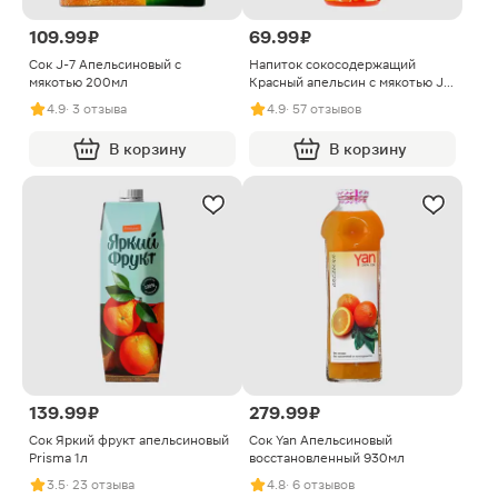
109.99 ₽
69.99 ₽
Сок J-7 Апельсиновый с
Напиток сокосодержащий
мякотью 200мл
Красный апельсин с мякотью J7
Frustyle 385мл
4.9
· 3 отзыва
4.9
· 57 отзывов
В корзину
В корзину
139.99 ₽
279.99 ₽
Сок Яркий фрукт апельсиновый
Сок Yan Апельсиновый
Prisma 1л
восстановленный 930мл
3.5
· 23 отзыва
4.8
· 6 отзывов