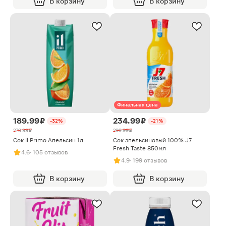
В корзину
В корзину
Финальная цена
189.99 ₽
234.99 ₽
-32%
-21%
279.99 ₽
299.99 ₽
Сок Il Primo Апельсин 1л
Сок апельсиновый 100% J7
Fresh Taste 850мл
4.6
· 105 отзывов
4.9
· 199 отзывов
В корзину
В корзину