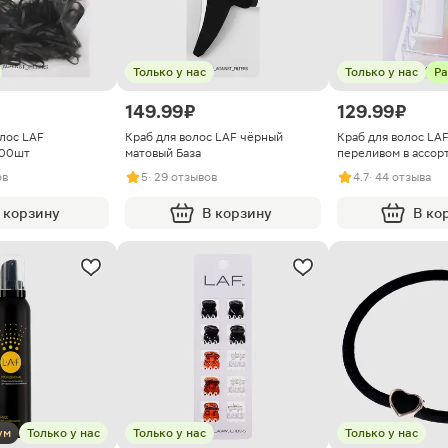
Только у нас
Только у нас
Ра
149.99 ₽
129.99 ₽
олос LAF
Краб для волос LAF чёрный
Краб для волос LA
300шт
матовый База
переливом в ассор
ов
5
· 29 отзывов
4.7
· 44 отзыва
 корзину
В корзину
В ко
ум
Только у нас
Только у нас
Только у нас