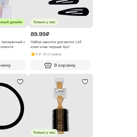
зный дизайн
Только у нас
89.99 ₽
F прозрачный с
Набор заколок для волос LAF
тименте
клик-клак черные 4шт
4.9
· 19 отзывов
рзину
В корзину
Только у нас