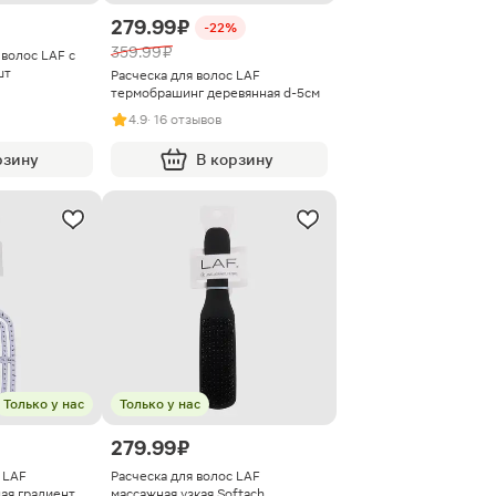
279.99 ₽
-22%
359.99 ₽
волос LAF с
шт
Расческа для волос LAF
термобрашинг деревянная d-5см
4.9
· 16 отзывов
рзину
В корзину
Только у нас
Только у нас
279.99 ₽
 LAF
Расческа для волос LAF
ая градиент
массажная узкая Softach