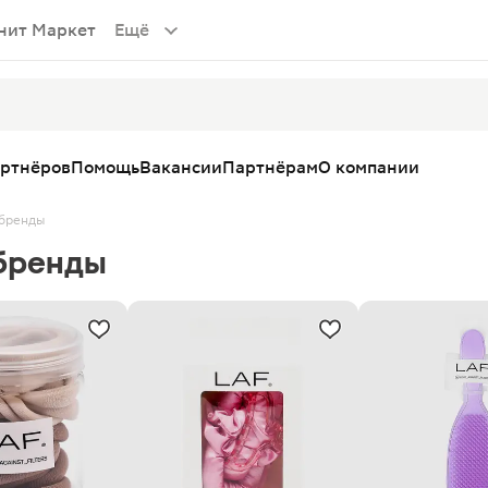
нит Маркет
Ещё
артнёров
Помощь
Вакансии
Партнёрам
О компании
бренды
бренды