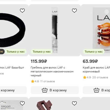
ум
Только у нас
Только у нас
Только у нас
115.99 ₽
63.99 ₽
лос LAF База 6шт
Гребень для волос LAF с
Краб для волос LA
металлическим наконечником
коричневый
вов
черный
4.9
· 20 отзывов
4.8
· 11 отзывов
 корзину
В корзину
В ко