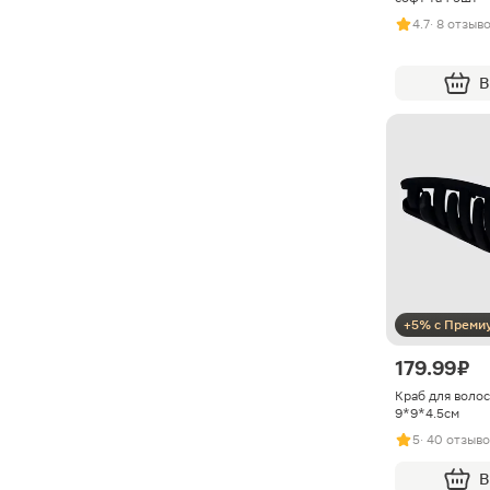
4.7
· 8 отзыв
В
+5% с Преми
179.99 ₽
Краб для волос
9*9*4.5см
5
· 40 отзыв
В