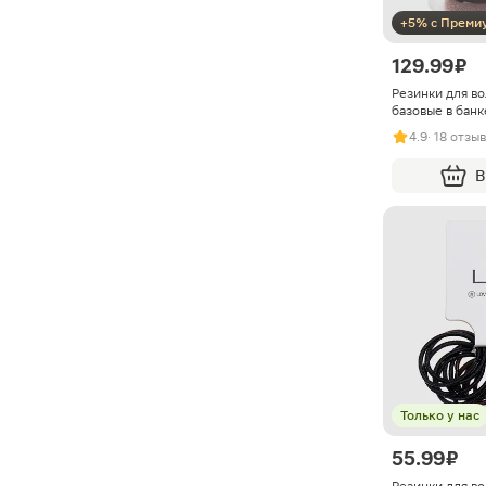
+5% с Преми
129.99 ₽
Резинки для во
базовые в бан
4.9
· 18 отзы
В
Только у нас
55.99 ₽
Резинки для во