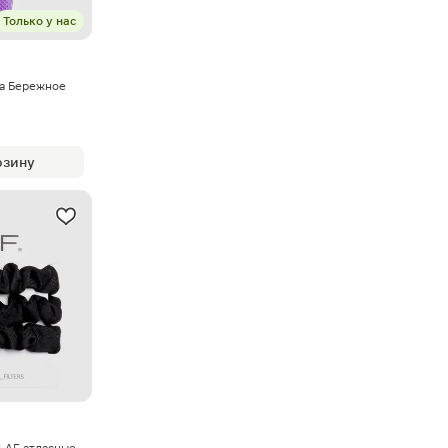
Только у нас
а Бережное
рзину
 LAF атласные