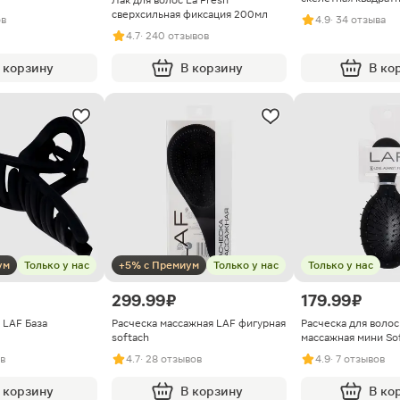
Лак для волос La Fresh
сверхсильная фиксация 200мл
ов
4.9
· 34 отзыва
4.7
· 240 отзывов
 корзину
В корзину
В ко
ум
Только у нас
+5% с Премиум
Только у нас
Только у нас
299.99 ₽
179.99 ₽
 LAF База
Расческа массажная LAF фигурная
Расческа для волос
softach
массажная мини So
ов
4.7
· 28 отзывов
4.9
· 7 отзывов
 корзину
В корзину
В ко