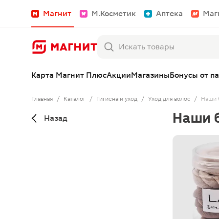
Магнит
М.Косметик
Аптека
Маг
Карта Магнит Плюс
Акции
Магазины
Бонусы от п
Главная
/
Каталог
/
Гигиена и уход
/
Уход для волос
/
Наши 
Наши 
Назад