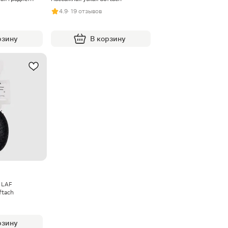
4.9
· 19 отзывов
рзину
В корзину
 LAF
ftach
рзину