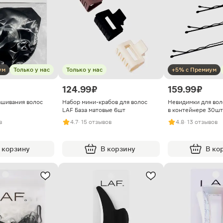
ум
Только у нас
Только у нас
+5% с Премиум
124.99 ₽
159.99 ₽
ашивания волос
Набор мини-крабов для волос
Невидимки для вол
LAF База матовые 6шт
в контейнере 30шт
в
4.7
· 15 отзывов
4.8
· 13 отзывов
 корзину
В корзину
В ко