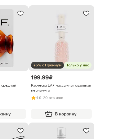
+5% с Премиум
Только у нас
199.99 ₽
F средний
Расческа LAF массажная овальная
перламутр
4.9
· 20 отзывов
рзину
В корзину