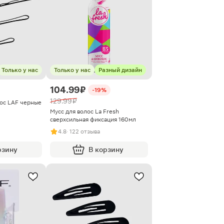
Только у нас
Только у нас
Разный дизайн
104.99 ₽
-19%
129.99 ₽
ос LAF черные
Мусс для волос La Fresh
сверхсильная фиксация 160мл
4.8
· 122 отзыва
рзину
В корзину