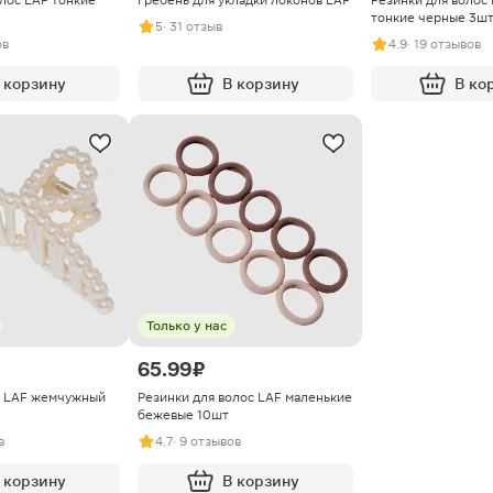
тонкие черные 3ш
5
· 31 отзыв
ов
4.9
· 19 отзывов
 корзину
В корзину
В ко
Только у нас
65.99 ₽
с LAF жемчужный
Резинки для волос LAF маленькие
бежевые 10шт
в
4.7
· 9 отзывов
 корзину
В корзину