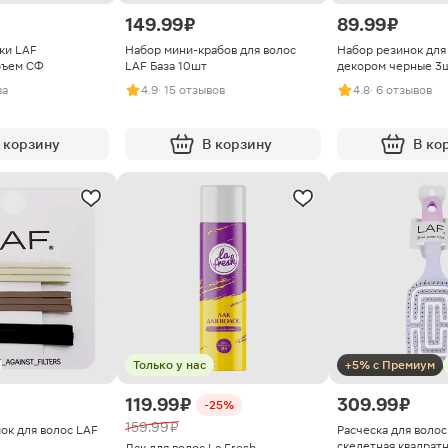
149.99 ₽
89.99 ₽
ки LAF
Набор мини-крабов для волос
Набор резинок для 
Объем СФ
LAF База 10шт
декором черные 3
ва
4.9
· 15 отзывов
4.8
· 6 отзывов
 корзину
В корзину
В ко
Только у нас
+5% с Премиум
119.99 ₽
309.99 ₽
-25%
159.99 ₽
ок для волос LAF
Расческа для волос
скелетная квадратн