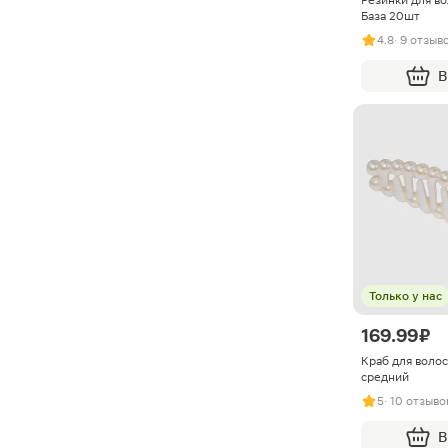
База 20шт
4.8
· 9 отзыв
В
Только у нас
169.99 ₽
Краб для воло
средний
5
· 10 отзыво
В