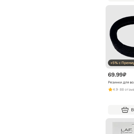
+5% с Преми
69.99 ₽
Резинки для во
4.9
· 88 отзы
В