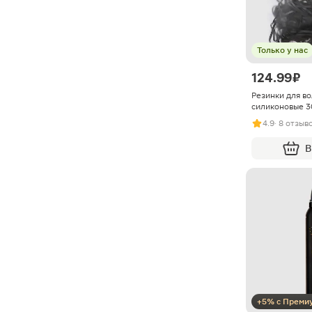
Только у нас
124.99 ₽
Резинки для в
силиконовые 
4.9
· 8 отзыв
В
+5% с Преми