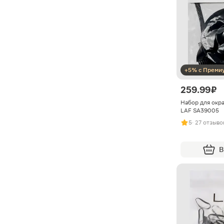
+5% с Преми
259.99 ₽
Набор для окр
LAF SA39005
5
· 27 отзыво
В