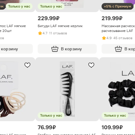
ум
Только у нас
Только у нас
+5% с Премиум
229.99 ₽
219.99 ₽
лос LAF мягкие
Бигуди LAF мягкие керлик
Массажная расческ
ке 20шт
расчесывание LAF
4.7
· 11 отзывов
вов
4.9
· 45 отзывов
 корзину
В корзину
В ко
Только у нас
Только у нас
76.99 ₽
109.99 ₽
лос LAF тонкие
Гребень для укладки локонов LAF
Резинки для волос