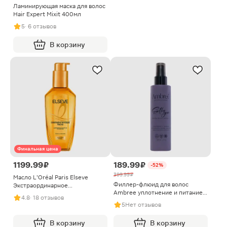
Ламинирующая маска для волос
Hair Expert Mixit 400мл
5
· 6 отзывов
В корзину
Финальная цена
1199.99 ₽
189.99 ₽
-52%
399.99 ₽
Масло L’Oréal Paris Elseve
Филлер-флюид для волос
Экстраординарное
Ambree уплотнение и питание
совершенствующее для сухих
4.8
· 18 отзывов
150мл
волос 100мл
5
Нет отзывов
В корзину
В корзину