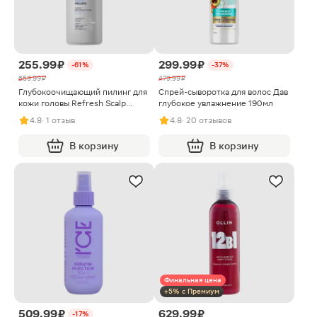
255.99 ₽
299.99 ₽
-61%
-37%
659.99 ₽
479.99 ₽
Глубокоочищающий пилинг для
Спрей-сыворотка для волос Дав
кожи головы Refresh Scalp
глубокое увлажнение 190мл
Natura Siberica Lab Biome 150мл
4.8
· 1 отзыв
4.8
· 20 отзывов
В корзину
В корзину
Финальная цена
+5% с Премиум
509.99 ₽
629.99 ₽
-17%