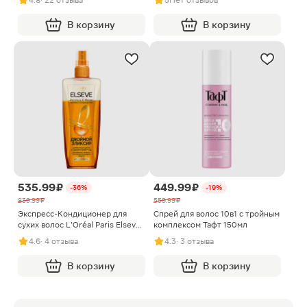
4.8
· 22 отзыва
5
Нет отзывов
Длина мечты несмываемый уход
100мл
В корзину
В корзину
535.99 ₽
449.99 ₽
-36%
-19%
839.99 ₽
559.99 ₽
Экспресс-Кондиционер для
Спрей для волос 10в1 с тройным
сухих волос L’Oréal Paris Elseve
комплексом Тафт 150мл
Двойной эликсир Роскошь 6
4.6
· 4 отзыва
4.3
· 3 отзыва
масел 200мл
В корзину
В корзину