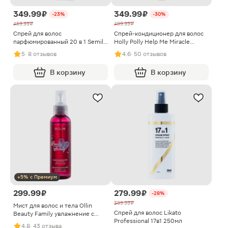
349.99 ₽
349.99 ₽
-23%
-30%
459.99 ₽
499.99 ₽
Спрей для волос
Спрей-кондиционер для волос
парфюмированный 20 в 1 Semily
Holly Polly Help Me Miracle
200мл
несмываемый 15в1 200мл
5
· 8 отзывов
4.6
· 50 отзывов
В корзину
В корзину
+5% с Премиум
299.99 ₽
279.99 ₽
-28%
389.99 ₽
Мист для волос и тела Ollin
Спрей для волос Likato
Beauty Family увлажнение с
Professional 17в1 250мл
аминокислотами 120мл
4.8
· 43 отзыва