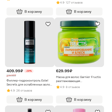
4.9
· 127 отзывов
В корзину
В корзину
409.99 ₽
629.99 ₽
-29%
579.99 ₽
Маска для волос Garnier Fructis
Филлер-гидроконтроль Estel
разглаживающая
Secrets для ослабленных волос
Ламинирование и блеск 320мл
4.9
· 8 отзывов
100мл
4.9
· 26 отзывов
В корзину
В корзину