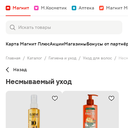
Магнит
М.Косметик
Аптека
Магнит М
Карта Магнит Плюс
Акции
Магазины
Бонусы от партнё
Главная
/
Каталог
/
Гигиена и уход
/
Уход для волос
/
Несм
Назад
Несмываемый уход