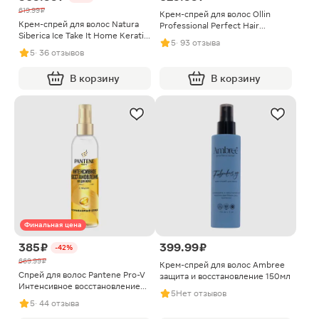
619.99 ₽
Крем-спрей для волос Ollin
Крем-спрей для волос Natura
Professional Perfect Hair
Siberica Ice Take It Home Keratin
несмываемый 12в1 250мл
5
· 93 отзыва
Injection 20в1 200мл
5
· 36 отзывов
В корзину
В корзину
Финальная цена
385 ₽
399.99 ₽
-42%
669.99 ₽
Крем-спрей для волос Ambree
Спрей для волос Pantene Pro-V
защита и восстановление 150мл
Интенсивное восстановление
5
Нет отзывов
150мл
5
· 44 отзыва