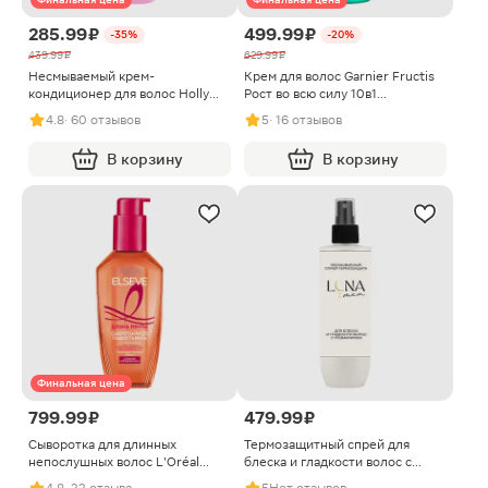
285.99 ₽
499.99 ₽
-35%
-20%
439.99 ₽
629.99 ₽
Несмываемый крем-
Крем для волос Garnier Fructis
кондиционер для волос Holly
Рост во всю силу 10в1
Polly Help Me Magic 15в1 150мл
Комплексный несмываемый с
4.8
· 60 отзывов
5
· 16 отзывов
экстрактом яблока и ниацином
400мл
В корзину
В корзину
Финальная цена
799.99 ₽
479.99 ₽
Сыворотка для длинных
Термозащитный спрей для
непослушных волос L’Oréal
блеска и гладкости волос с
Paris Гладкость мечты Elseve
розмарином Luna Mea 200мл