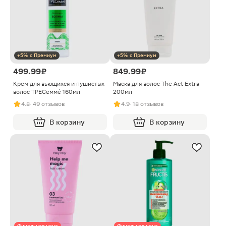
+5% с Премиум
+5% с Премиум
499.99 ₽
849.99 ₽
Крем для вьющихся и пушистых
Маска для волос The Act Extra
волос ТРЕСеммé 160мл
200мл
4.8
· 49 отзывов
4.9
· 18 отзывов
В корзину
В корзину
Финальная цена
Финальная цена