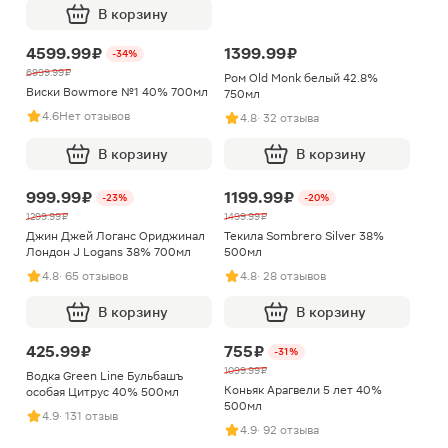
В корзину
4599.99 ₽
1399.99 ₽
-34%
140 бонусов
150 бонусов
6999.99 ₽
Ром Old Monk белый 42.8%
Виски Bowmore №1 40% 700мл
750мл
4.6
Нет отзывов
4.8
· 32 отзыва
товар 18+
товар 18+
В корзину
В корзину
999.99 ₽
1199.99 ₽
-23%
-20%
90 бонусов
120 бонусов
1299.99 ₽
1499.99 ₽
Джин Джей Логанс Ориджинал
Текила Sombrero Silver 38%
Лондон J Logans 38% 700мл
500мл
4.8
· 65 отзывов
4.8
· 28 отзывов
товар 18+
товар 18+
В корзину
В корзину
425.99 ₽
755 ₽
-31%
10 бонусов
75 бонусов
1099.99 ₽
Водка Green Line Бульбашъ
Коньяк Арагвели 5 лет 40%
особая Цитрус 40% 500мл
500мл
4.9
· 131 отзыв
4.9
· 92 отзыва
товар 18+
товар 18+