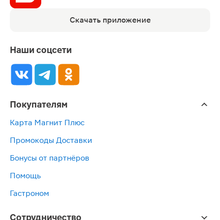
Скачать приложение
Наши соцсети
Покупателям
Карта Магнит Плюс
Промокоды Доставки
Бонусы от партнёров
Помощь
Гастроном
Сотрудничество