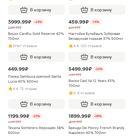
товар 18+
товар 18+
В корзину
В корзину
3999.99 ₽
459.99 ₽
-24%
-14%
50 бонусов
5299.99 ₽
539.99 ₽
Виски Cardhu Gold Reserve 40%
Настойка Бульбашъ Зубровая
700мл
Беларуская горькая 37% 500мл
5
Нет отзывов
4.9
· 120 отзывов
товар 18+
товар 18+
В корзину
В корзину
449.99 ₽
5499.99 ₽
-23%
50 бонусов
7199.99 ₽
Ликер Sambuca крепкий Santa
Виски Caol Ila 12 Years 43%
Lucia 40% 500мл
700мл
4.4
· 72 отзыва
5
· 6 отзывов
товар 18+
товар 18+
В корзину
В корзину
1199.99 ₽
1899.99 ₽
-20%
-26%
120 бонусов
200 бонусов
1499.99 ₽
2599.99 ₽
Текила Sombrero Reposado 38%
Бренди De Moncy French Brandy
500мл
Napoleon 40% 700мл