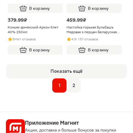
товар 18+
товар 18+
В корзину
В корзину
379.99 ₽
459.99 ₽
35 бонусов
50 бонусов
Коньяк армянский Аркон 5лет
Настойка горькая Бульбашъ
40% 250мл
Мядовая з перцам Беларуская
37% 500мл
5
Нет отзывов
4.9
· 137 отзывов
товар 18+
товар 18+
В корзину
В корзину
Показать ещё
1
2
Приложение Магнит
Акции, доставка и больше бонусов за покупки