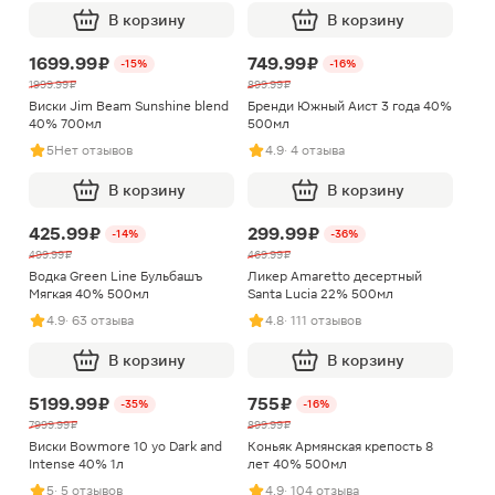
В корзину
В корзину
1699.99 ₽
749.99 ₽
-15%
-16%
75 бонусов
1999.99 ₽
899.99 ₽
Виски Jim Beam Sunshine blend
Бренди Южный Аист 3 года 40%
40% 700мл
500мл
5
Нет отзывов
4.9
· 4 отзыва
товар 18+
товар 18+
В корзину
В корзину
425.99 ₽
299.99 ₽
-14%
-36%
50 бонусов
25 бонусов
499.99 ₽
469.99 ₽
Водка Green Line Бульбашъ
Ликер Amaretto десертный
Мягкая 40% 500мл
Santa Lucia 22% 500мл
4.9
· 63 отзыва
4.8
· 111 отзывов
товар 18+
товар 18+
В корзину
В корзину
5199.99 ₽
755 ₽
-35%
-16%
75 бонусов
7999.99 ₽
899.99 ₽
Виски Bowmore 10 yo Dark and
Коньяк Армянская крепость 8
Intense 40% 1л
лет 40% 500мл
5
· 5 отзывов
4.9
· 104 отзыва