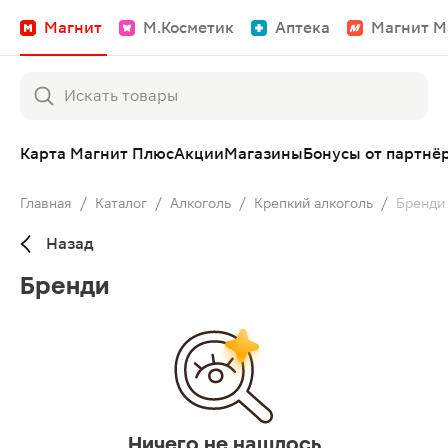
Магнит
М.Косметик
Аптека
Магнит М
Карта Магнит Плюс
Акции
Магазины
Бонусы от партнё
Главная
/
Каталог
/
Алкоголь
/
Крепкий алкоголь
/
Бренди
Назад
Бренди
Ничего не нашлось