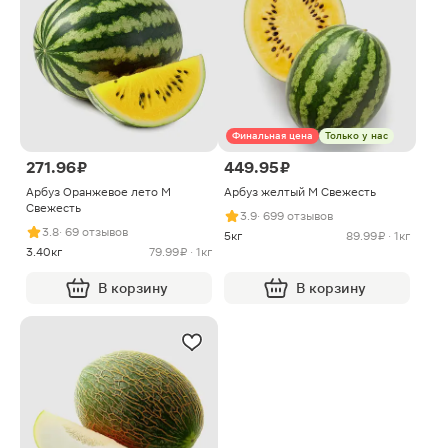
Финальная цена
Только у нас
271.96 ₽
449.95 ₽
Арбуз Оранжевое лето M
Арбуз желтый M Свежесть
Свежесть
3.9
· 699 отзывов
3.8
· 69 отзывов
5кг
89.99 ₽ · 1кг
3.40кг
79.99 ₽ · 1кг
В корзину
В корзину