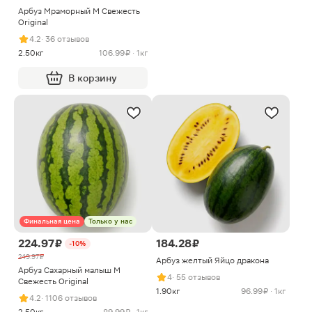
Арбуз Мраморный M Свежесть
Original
4.2
· 36 отзывов
2.50кг
106.99 ₽ · 1кг
В корзину
Финальная цена
Только у нас
224.97 ₽
184.28 ₽
-10%
249.97 ₽
Арбуз желтый Яйцо дракона
Арбуз Сахарный малыш M
4
· 55 отзывов
Свежесть Original
1.90кг
96.99 ₽ · 1кг
4.2
· 1106 отзывов