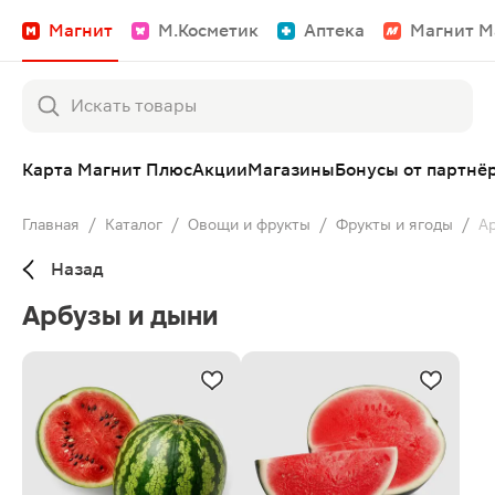
Магнит
М.Косметик
Аптека
Магнит М
Карта Магнит Плюс
Акции
Магазины
Бонусы от партнё
Главная
/
Каталог
/
Овощи и фрукты
/
Фрукты и ягоды
/
А
Назад
Арбузы и дыни