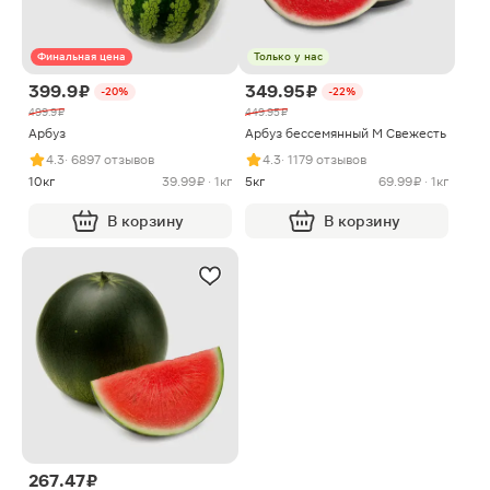
Финальная цена
Только у нас
399.9 ₽
349.95 ₽
-20%
-22%
499.9 ₽
449.95 ₽
Арбуз
Арбуз бессемянный M Свежесть
4.3
· 6897 отзывов
4.3
· 1179 отзывов
10кг
39.99 ₽ · 1кг
5кг
69.99 ₽ · 1кг
В корзину
В корзину
267.47 ₽