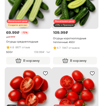
Финальная цена
Финальная цена
Создали для вас
+5% с Премиум
69.99 ₽
109.99 ₽
-72%
249.99 ₽
Огурцы короткоплодные
Огурцы среднеплодные
тепличные 450г
4.8
· 8671 отзыв
4.7
· 1947 отзывов
500г
139.99 ₽ · 1кг
В корзину
В корзину