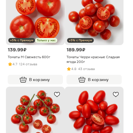
+5% с Премиум
Только у нас
+5% с Премиум
139.99 ₽
189.99 ₽
Томаты М Свежесть 600г
Томаты Черри красные Сладкая
ягода 200г
4.7
· 124 отзыва
4.8
· 43 отзыва
В корзину
В корзину