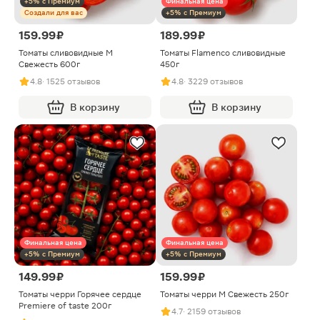
+5% с Премиум
Финальная цена
Создали для вас
+5% с Премиум
159.99 ₽
189.99 ₽
Томаты сливовидные М
Томаты Flamenco сливовидные
Свежесть 600г
450г
4.8
· 1525 отзывов
4.8
· 3229 отзывов
В корзину
В корзину
Финальная цена
Финальная цена
+5% с Премиум
+5% с Премиум
149.99 ₽
159.99 ₽
Томаты черри Горячее сердце
Томаты черри М Свежесть 250г
Premiere of taste 200г
4.7
· 2159 отзывов