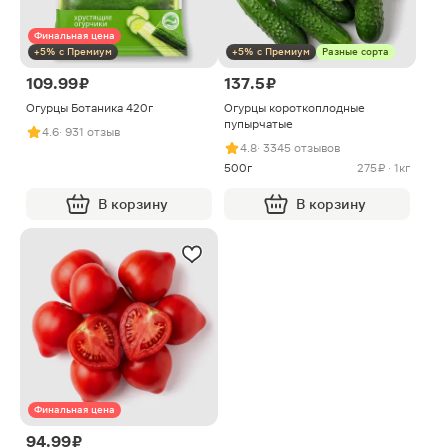
Финальная цена
+5% с Премиум
+5% с Премиум
Разные сорта
109.99 ₽
137.5 ₽
Огурцы Ботаника 420г
Огурцы короткоплодные
пупырчатые
4.6
· 931 отзыв
4.8
· 3345 отзывов
500г
275 ₽ · 1кг
В корзину
В корзину
Финальная цена
94.99 ₽