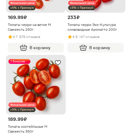
Финальная цена
Финальная цена
+5% с Премиум
+5% с Премиум
169.99 ₽
233 ₽
Томаты черри на ветке M
Томаты черри Эко-Культура
Свежесть 250г
сливовидные Ароматто 200г
4.7
· 878 отзывов
4.9
· 147 отзывов
В корзину
В корзину
7 бонусов
Финальная цена
+5% с Премиум
189.99 ₽
Томаты коктейльные M
Свежесть 350г