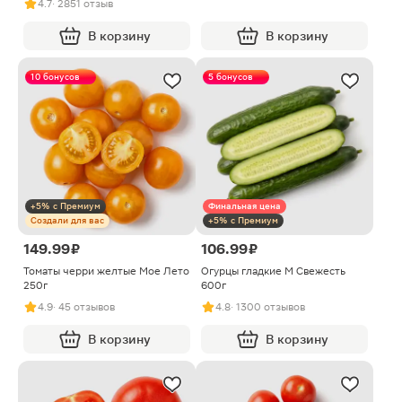
4.7
· 2851 отзыв
В корзину
В корзину
10 бонусов
5 бонусов
+5% с Премиум
Финальная цена
Создали для вас
+5% с Премиум
149.99 ₽
106.99 ₽
Томаты черри желтые Мое Лето
Огурцы гладкие M Свежесть
250г
600г
4.9
· 45 отзывов
4.8
· 1300 отзывов
В корзину
В корзину