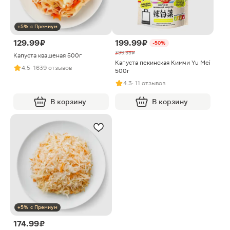
+5% с Премиум
129.99 ₽
199.99 ₽
-50%
399.99 ₽
Капуста квашеная 500г
Капуста пекинская Кимчи Yu Mei
4.5
· 1639 отзывов
500г
4.3
· 11 отзывов
В корзину
В корзину
+5% с Премиум
174.99 ₽