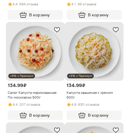
4.4
· 594 отзыва
4.1
· 36 отзывов
В корзину
В корзину
+5% с Премиум
+5% с Премиум
134.99 ₽
134.99 ₽
Салат Капуста маринованная
Капуста квашеная с хреном
По-московски 500г
500г
4.4
· 207 отзывов
4.8
· 630 отзывов
В корзину
В корзину