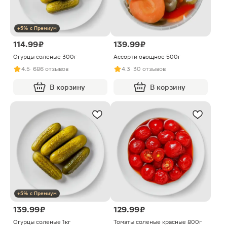
+5% с Премиум
114.99 ₽
139.99 ₽
Огурцы соленые 300г
Ассорти овощное 500г
4.5
· 686 отзывов
4.3
· 30 отзывов
В корзину
В корзину
+5% с Премиум
139.99 ₽
129.99 ₽
Огурцы соленые 1кг
Томаты соленые красные 800г