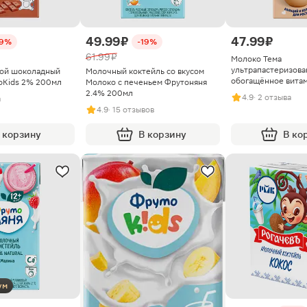
49.99 ₽
47.99 ₽
19%
-19%
61.99 ₽
Молоко Тема
ультрапастеризова
той шоколадный
Молочный коктейль со вкусом
обогащённое вита
оKids 2% 200мл
Молоко с печеньем Фрутоняня
200мл
2.4% 200мл
4.9
· 2 отзыва
а
4.9
· 15 отзывов
 корзину
В корзину
В ко
ум