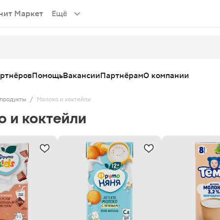
нит Маркет
Ещё
артнёров
Помощь
Вакансии
Партнёрам
О компании
продукты
/
Молоко и коктейли
о и коктейли