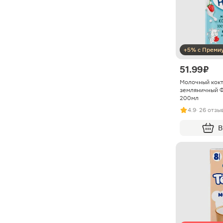
+5% с Преми
51.99 ₽
Молочный кокт
земляничный Ф
200мл
4.9
· 26 отзы
В