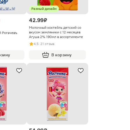
Разный дизайн
42.99 ₽
Молочный коктейль детский со
вкусом земляники с 12 месяцев
 Рогачевъ
Агуша 2% 190мл в ассортименте
4.5
· 21 отзыв
рзину
В корзину