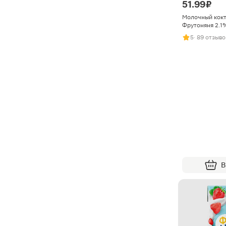
51.99 ₽
Молочный кок
Фрутоняня 2.1
5
· 89 отзыво
В