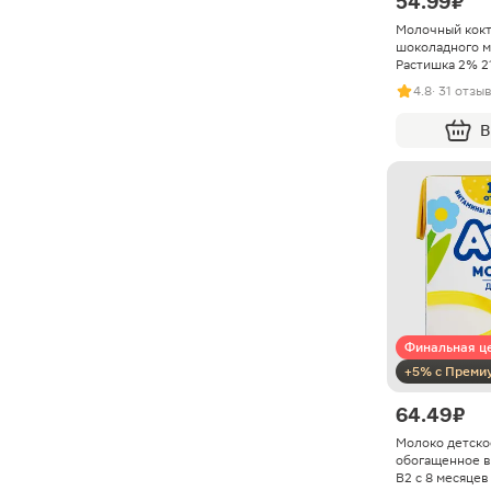
54.99 ₽
Молочный кокт
шоколадного 
Растишка 2% 2
4.8
· 31 отзыв
В
Финальная ц
+5% с Преми
64.49 ₽
Молоко детско
обогащенное ви
В2 с 8 месяце