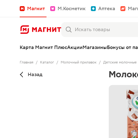
Магнит
М.Косметик
Аптека
Маг
Карта Магнит Плюс
Акции
Магазины
Бонусы от п
Главная
/
Каталог
/
Молочный прилавок
/
Детские молочные 
Молок
Назад