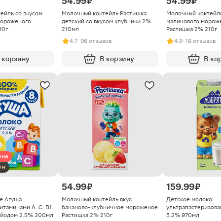
54.99 ₽
54.99 ₽
ейль со вкусом
Молочный коктейль Растишка
Молочный коктейль
мороженого
детский со вкусом клубники 2%
малинового морож
10г
210мл
Растишка 2% 210г
4.7
· 96 отзывов
4.9
· 18 отзывов
 корзину
В корзину
В ко
ена
ум
54.99 ₽
159.99 ₽
е Агуша
Молочный коктейль вкус
Детское молоко
таминами А. С. В1.
бананово-клубничное мороженое
ультрапастеризова
в йодом 2.5% 200мл
Растишка 2% 210г
3.2% 970мл