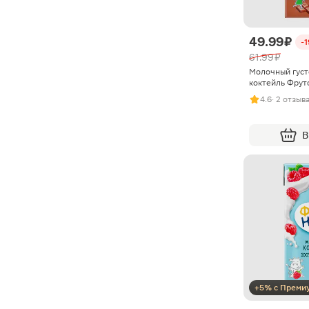
49.99 ₽
-
61.99 ₽
Молочный гус
коктейль Фрут
4.6
· 2 отзыв
В
+5% с Преми