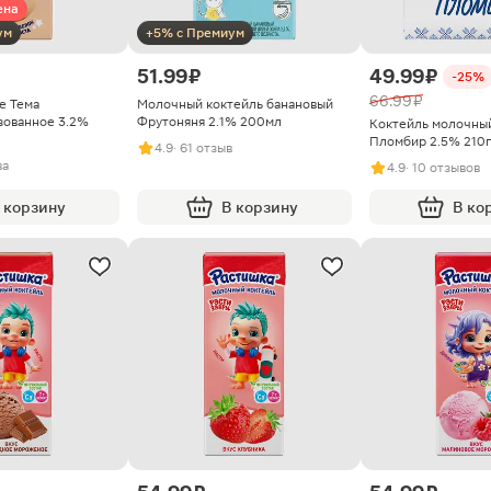
ена
ум
+5% с Премиум
51.99 ₽
49.99 ₽
-25%
66.99 ₽
е Тема
Молочный коктейль банановый
зованное 3.2%
Фрутоняня 2.1% 200мл
Коктейль молочный
Пломбир 2.5% 210г
4.9
· 61 отзыв
ва
4.9
· 10 отзывов
 корзину
В корзину
В ко