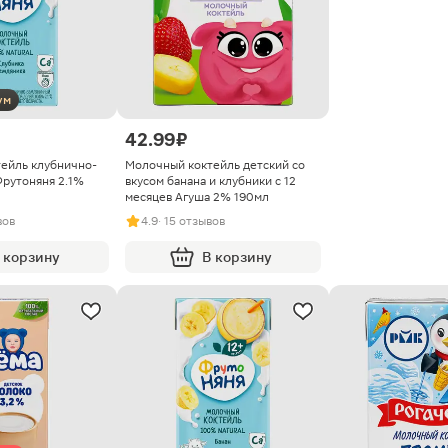
ум
42.99 ₽
ейль клубнично-
Молочный коктейль детский со
рутоняня 2.1%
вкусом банана и клубники с 12
месяцев Агуша 2% 190мл
вов
4.9
· 15 отзывов
 корзину
В корзину