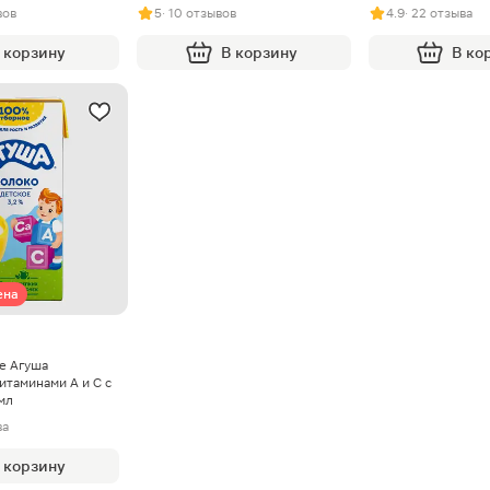
вов
5
· 10 отзывов
4.9
· 22 отзыва
 корзину
В корзину
В ко
ена
е Агуша
итаминами А и С с
мл
ва
 корзину