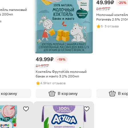
49.99 ₽
-25%
66.99 ₽
тейль малиновый
% 200мл
Молочный коктейль
Рогачевъ 2.5% 210г
в
5
· 3 отзыва
49.99 ₽
-19%
61.99 ₽
Коктейль ФрутоKids молочный
банан и манго 3.2% 200мл
4.9
Нет отзывов
 корзину
В корзину
В ко