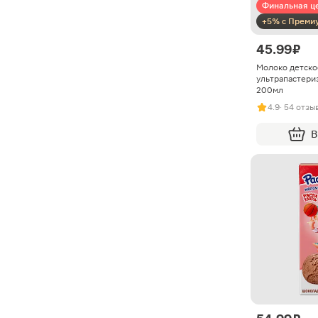
Финальная ц
+5% с Преми
45.99 ₽
Молоко детско
ультрапастери
200мл
4.9
· 54 отзы
В