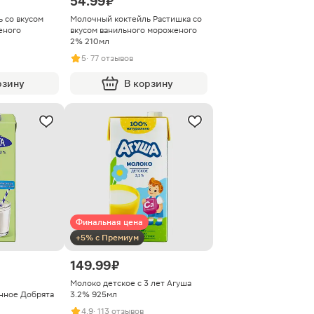
54.99 ₽
 со вкусом
Молочный коктейль Растишка со
еного
вкусом ванильного мороженого
2% 210мл
5
· 77 отзывов
рзину
В корзину
Финальная цена
+5% с Премиум
149.99 ₽
Молоко детское с 3 лет Агуша
нное Добрята
3.2% 925мл
4.9
· 113 отзывов