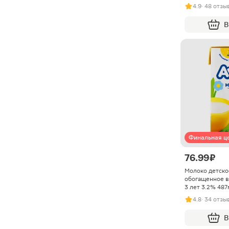
4.9
· 48 отзы
В
Финальная ц
76.99 ₽
Молоко детско
обогащенное в
3 лет 3.2% 487
4.8
· 34 отзы
В