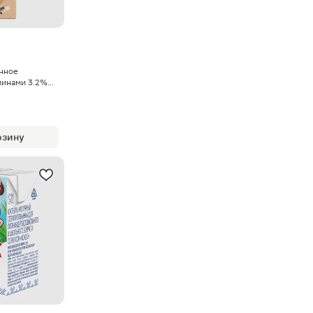
нное
минами 3.2%
рзину