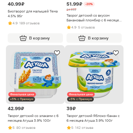
40.99 ₽
51.99 ₽
-20%
64.99 ₽
Биотворог для малышей Тема
Творог детский со вкусом
4.5% 95г
Банановый пломбир с 6 месяцев
4.9
· 189 отзывов
Фрутоkids 4.2% 90г
4.9
· 5 отзывов
В корзину
В корзину
Финальная цена
Финальная цена
+5% с Премиум
+5% с Премиум
42.99 ₽
39 ₽
Творог детский со злаками с 6
Творог детский Яблоко-банан с
месяцев Агуша 3.9% 100г
6 месяцев Агуша 3.9% 100г
5
· 80 отзывов
5
· 142 отзыва