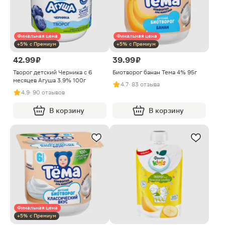
Финальная цена
Финальная цена
+5% с Премиум
+5% с Премиум
42.99 ₽
39.99 ₽
Творог детский Черника с 6
Биотворог банан Тема 4% 95г
месяцев Агуша 3.9% 100г
4.7
· 83 отзыва
4.9
· 90 отзывов
В корзину
В корзину
Финальная цена
+5% с Премиум