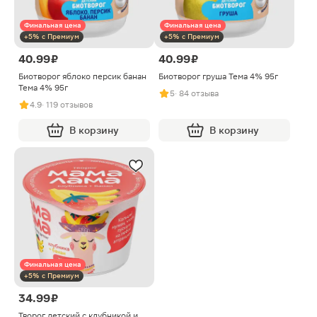
Финальная цена
Финальная цена
+5% с Премиум
+5% с Премиум
40.99 ₽
40.99 ₽
Биотворог яблоко персик банан
Биотворог груша Тема 4% 95г
Тема 4% 95г
5
· 84 отзыва
4.9
· 119 отзывов
В корзину
В корзину
Финальная цена
+5% с Премиум
34.99 ₽
Творог детский с клубникой и