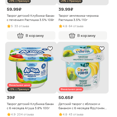
+5% с Премиум
+5% с Премиум
59.99 ₽
39.99 ₽
Творог детский Клубника-Банан
Творог земляника-черника
с печеньем Растишка 3.5% 108г
Растишка 3.5% 110г
5
· 33 отзыва
4.8
· 64 отзыва
В корзину
В корзину
Финальная цена
+5% с Премиум
Финальная цена
39 ₽
50.65 ₽
Творог детский Клубника банан
Детский творог с яблоком и
с 6 месяцев Агуша 3.8% 100г
бананом с 6 месяцев Фрутоняня
4.2% 100г
4.9
· 204 отзыва
4.8
· 43 отзыва