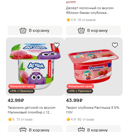
69.99 ₽
Десерт молочный со вкусом
Яблоко-банан-клубника
Фрутоняня 90г
4.9
· 18 отзывов
В корзину
В корзину
Финальная цена
Финальная цена
+5% с Премиум
+5% с Премиум
42.99 ₽
43.99 ₽
Творожок детский со вкусом
Творог клубника Растишка 3.5%
Малиновый пломбир с 12
110г
месяцев Агуша 100г
5
· 73 отзыва
4.9
· 92 отзыва
В корзину
В корзину