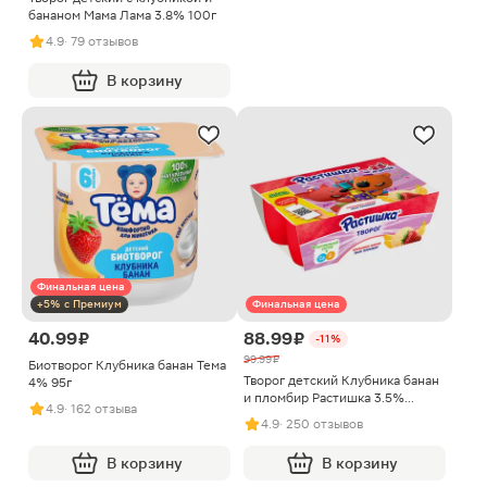
бананом Мама Лама 3.8% 100г
4.9
· 79 отзывов
В корзину
Финальная цена
+5% с Премиум
Финальная цена
40.99 ₽
88.99 ₽
-11%
99.99 ₽
Биотворог Клубника банан Тема
Творог детский Клубника банан
4% 95г
и пломбир Растишка 3.5%
4.9
· 162 отзыва
6шт*45г
4.9
· 250 отзывов
В корзину
В корзину