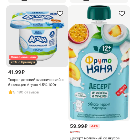
Финальная цена
+5% с Премиум
41.99 ₽
Творог детский классический с
6 месяцев Агуша 4.5% 100г
5
· 190 отзывов
59.99 ₽
-14%
69.99 ₽
Десерт молочный со вкусом