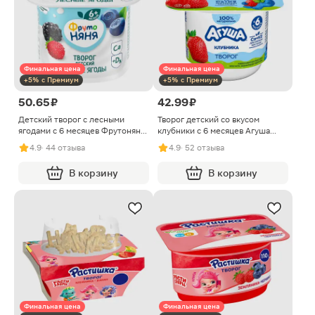
Финальная цена
Финальная цена
+5% с Премиум
+5% с Премиум
50.65 ₽
42.99 ₽
Детский творог с лесными
Творог детский со вкусом
ягодами с 6 месяцев Фрутоняня
клубники с 6 месяцев Агуша
4.2% 100г
3.9% 100г
4.9
· 44 отзыва
4.9
· 52 отзыва
В корзину
В корзину
Финальная цена
Финальная цена