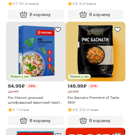
4.7
· 50 отзывов
4.8
· 9 отзывов
В корзину
В корзину
Только у нас
Только у нас
94.99 ₽
149.99 ₽
-26%
-21%
129.99 ₽
189.99 ₽
Рис Магнит длинный
Рис Басмати Premiere of Taste
шлифованный варочный пакет
450г
5шт 400г
5
· 1 отзыв
4.9
· 222 отзыва
В корзину
В корзину