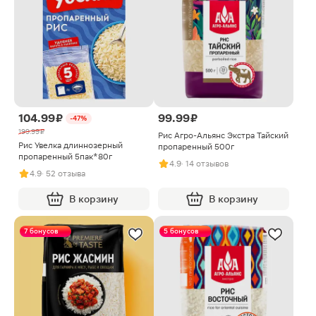
104.99 ₽
99.99 ₽
-47%
199.99 ₽
Рис Агро-Альянс Экстра Тайский
Рис Увелка длиннозерный
пропаренный 500г
пропаренный 5пак*80г
4.9
· 14 отзывов
4.9
· 52 отзыва
В корзину
В корзину
7 бонусов
5 бонусов