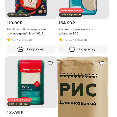
Финальная цена
+5% с Премиум
+5% с Премиум
119.99 ₽
154.99 ₽
Рис Prosto Краснодарский
Рис Увелка для плова по-
круглозерный 8пак*62.5г
узбекски 800г
4.8
· 42 отзыва
4.8
· 287 отзывов
В корзину
В корзину
Финальная цена
+5% с Премиум
155.99 ₽