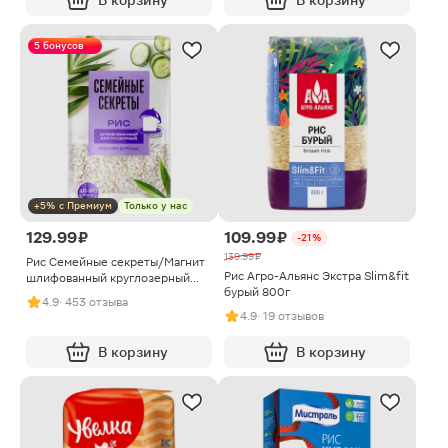
В корзину
В корзину
5 бонусов
+5% с Премиум
Только у нас
129.99 ₽
109.99 ₽
-21%
139.99 ₽
Рис Семейные секреты/Магнит
Рис Агро-Альянс Экстра Slim&fit
шлифованный круглозерный
бурый 800г
800г
4.9
· 453 отзыва
4.9
· 19 отзывов
В корзину
В корзину