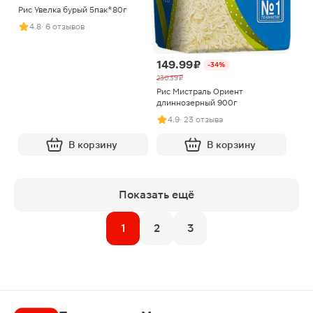
Рис Увелка бурый 5пак*80г
4.8
· 6 отзывов
149.99 ₽
-34%
230.39 ₽
Рис Мистраль Ориент
длиннозерный 900г
4.9
· 23 отзыва
В корзину
В корзину
Показать ещё
1
2
3