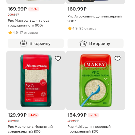
169.99 ₽
160.99 ₽
-19%
209.99 ₽
Рис Агро-альянс длиннозерный
Рис Мистраль для плова
900г
традиционного 900г
4.9
· 83 отзыва
4.9
· 17 отзывов
В корзину
В корзину
129.99 ₽
134.99 ₽
-13%
-20%
149.99 ₽
169.99 ₽
Рис Националь Испанский
Рис Makfa длиннозерный
среднезерный 800г
пропаренный 800г