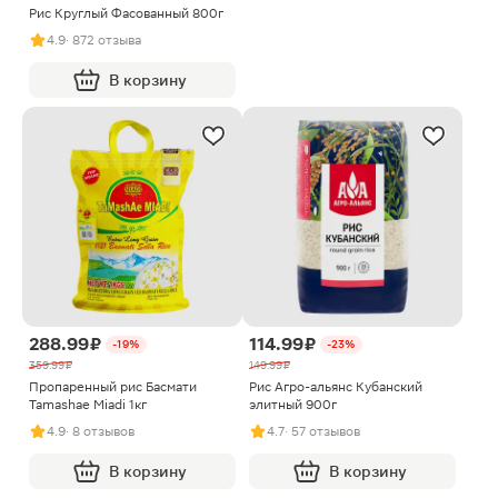
Рис Круглый Фасованный 800г
4.9
· 872 отзыва
В корзину
288.99 ₽
114.99 ₽
-19%
-23%
359.99 ₽
149.99 ₽
Пропаренный рис Басмати
Рис Агро-альянс Кубанский
Tamashae Miadi 1кг
элитный 900г
4.9
· 8 отзывов
4.7
· 57 отзывов
В корзину
В корзину