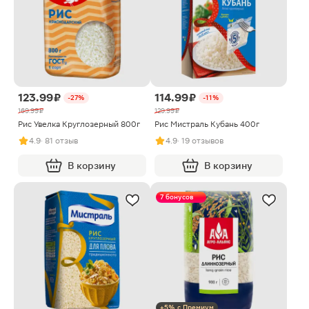
123.99 ₽
114.99 ₽
-27%
-11%
169.99 ₽
129.99 ₽
Рис Увелка Круглозерный 800г
Рис Мистраль Кубань 400г
4.9
· 81 отзыв
4.9
· 19 отзывов
В корзину
В корзину
7 бонусов
+5% с Премиум