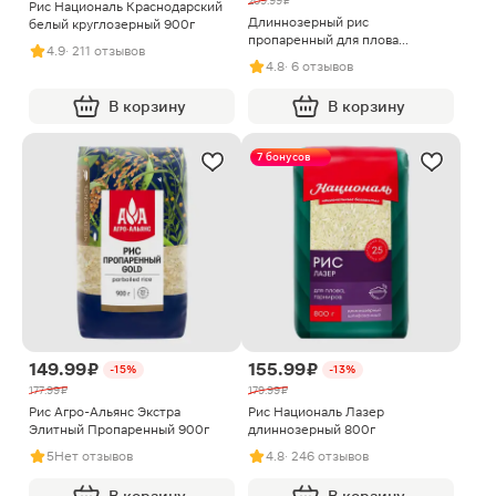
209.99 ₽
Рис Националь Краснодарский
Длиннозерный рис
белый круглозерный 900г
пропаренный для плова
4.9
· 211 отзывов
Raajakhann 1кг
4.8
· 6 отзывов
В корзину
В корзину
7 бонусов
149.99 ₽
155.99 ₽
-15%
-13%
177.99 ₽
179.99 ₽
Рис Агро-Альянс Экстра
Рис Националь Лазер
Элитный Пропаренный 900г
длиннозерный 800г
5
Нет отзывов
4.8
· 246 отзывов