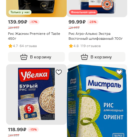
Только у нас
Финальная цена
139.99 ₽
99.99 ₽
-17%
-23%
169.99 ₽
129.99 ₽
Рис Жасмин Premiere of Taste
Рис Агро-Альянс Экстра
450г
Восточный шлифованный 700г
4.7
· 64 отзыва
4.8
· 119 отзывов
В корзину
В корзину
118.99 ₽
-15%
139.99 ₽