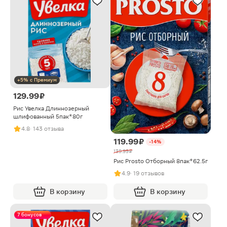
+5% с Премиум
129.99 ₽
Рис Увелка Длиннозерный
шлифованный 5пак*80г
4.8
· 143 отзыва
119.99 ₽
-14%
139.99 ₽
Рис Prosto Отборный 8пак*62.5г
4.9
· 19 отзывов
В корзину
В корзину
7 бонусов