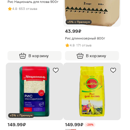
Рис Националь для плова 900г
4.8
· 653 отзыва
+5% с Премиум
43.99 ₽
Рис длиннозерный 800г
4.8
· 171 отзыв
В корзину
В корзину
+5% с Премиум
149.99 ₽
149.99 ₽
-28%