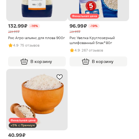
Финальная цена
132.99 ₽
96.99 ₽
-16%
-19%
159.99 ₽
119.99 ₽
Рис Агро-альянс для плова 900г
Рис Увелка Круглозерный
шлифованный 5пак*80г
4.9
· 75 отзывов
4.9
· 267 отзывов
В корзину
В корзину
Финальная цена
+5% с Премиум
40.99 ₽