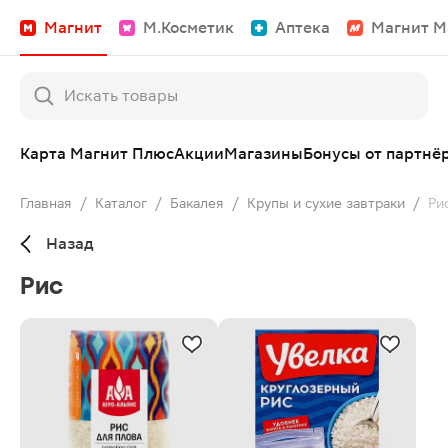
Магнит
М.Косметик
Аптека
Магнит М
Карта Магнит Плюс
Акции
Магазины
Бонусы от партнё
Главная
/
Каталог
/
Бакалея
/
Крупы и сухие завтраки
/
Ри
Назад
Рис