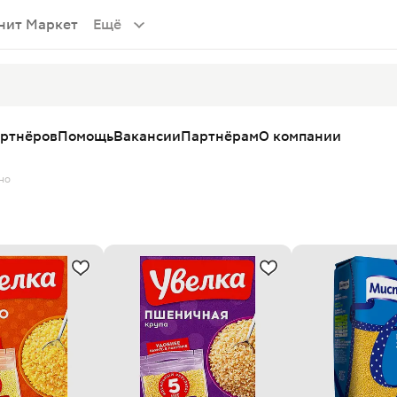
нит Маркет
Ещё
артнёров
Помощь
Вакансии
Партнёрам
О компании
но
о