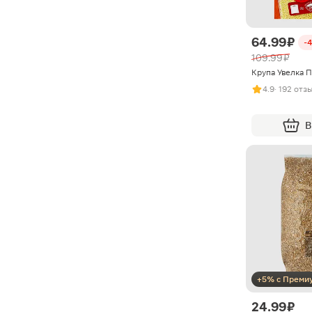
64.99 ₽
-
109.99 ₽
Крупа Увелка 
4.9
· 192 отз
В
+5% с Преми
24.99 ₽