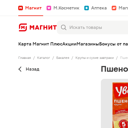
Магнит
М.Косметик
Аптека
Маг
Карта Магнит Плюс
Акции
Магазины
Бонусы от п
Главная
/
Каталог
/
Бакалея
/
Крупы и сухие завтраки
/
Пше
Пшен
Назад