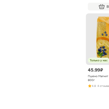
В
Только у нас
45.99 ₽
Пшено Магнит
800г
4.8
· 4 отзыв