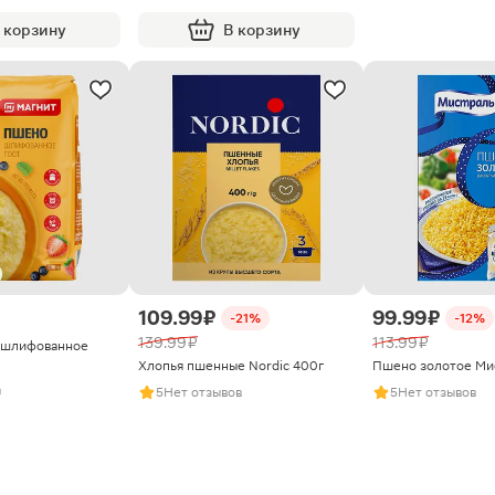
 корзину
В корзину
109.99 ₽
99.99 ₽
-21%
-12%
139.99 ₽
113.99 ₽
 шлифованное
Хлопья пшенные Nordic 400г
Пшено золотое Ми
а
5
Нет отзывов
5
Нет отзывов