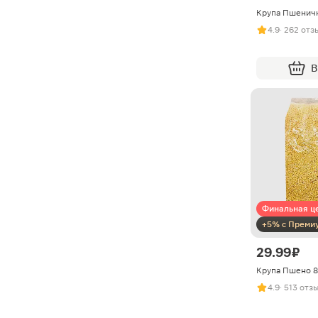
Крупа Пшенич
4.9
· 262 отз
В
Финальная ц
+5% с Преми
29.99 ₽
Крупа Пшено 
4.9
· 513 отз