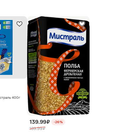
страль 400г
139.99 ₽
-26%
189.99 ₽