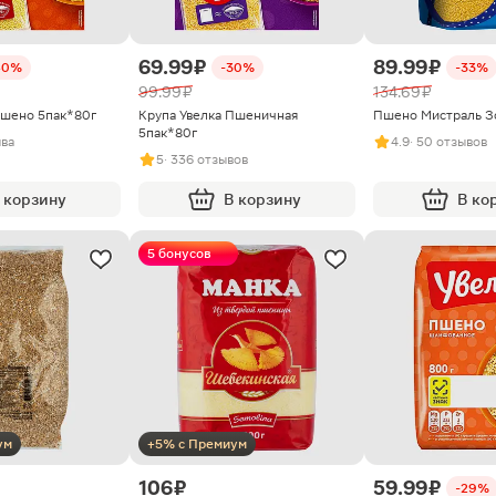
69.99 ₽
89.99 ₽
40%
-30%
-33%
99.99 ₽
134.69 ₽
Пшено 5пак*80г
Крупа Увелка Пшеничная
Пшено Мистраль З
5пак*80г
ыва
4.9
· 50 отзывов
5
· 336 отзывов
 корзину
В корзину
В ко
5 бонусов
ум
+5% с Премиум
106 ₽
59.99 ₽
-29%