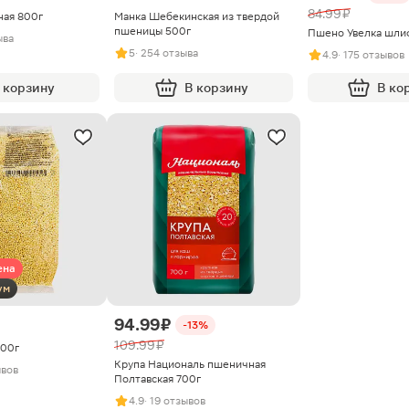
84.99 ₽
ная 800г
Манка Шебекинская из твердой
пшеницы 500г
Пшено Увелка шли
ыва
5
· 254 отзыва
4.9
· 175 отзывов
 корзину
В корзину
В ко
ена
ум
94.99 ₽
-13%
109.99 ₽
800г
Крупа Националь пшеничная
ывов
Полтавская 700г
4.9
· 19 отзывов