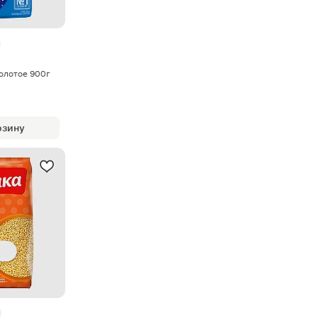
олотое 900г
рзину