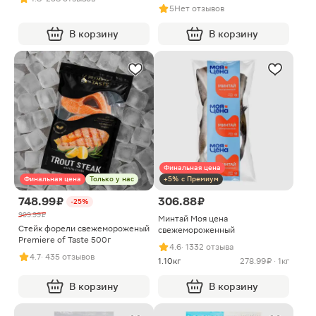
5
Нет отзывов
В корзину
В корзину
Финальная цена
Финальная цена
Только у нас
+5% с Премиум
748.99 ₽
306.88 ₽
-25%
999.99 ₽
Минтай Моя цена
Стейк форели свежемороженый
свежемороженный
Premiere of Taste 500г
4.6
· 1332 отзыва
4.7
· 435 отзывов
1.10кг
278.99 ₽ · 1кг
В корзину
В корзину