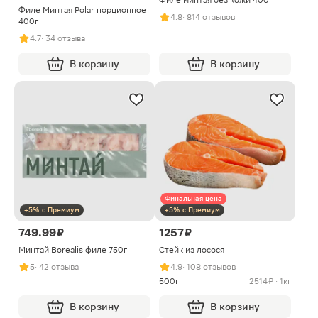
Филе минтая без кожи 400г
Филе Минтая Polar порционное
4.8
· 814 отзывов
400г
4.7
· 34 отзыва
В корзину
В корзину
Финальная цена
+5% с Премиум
+5% с Премиум
749.99 ₽
1257 ₽
Минтай Borealis филе 750г
Стейк из лосося
5
· 42 отзыва
4.9
· 108 отзывов
500г
2514 ₽ · 1кг
В корзину
В корзину