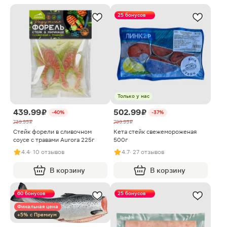
25 бонусов
Только у нас
439.99 ₽
502.99 ₽
-40%
-37%
739.99 ₽
799.99 ₽
Стейк форели в сливочном
Кета стейк свежемороженая
соусе с травами Aurora 225г
500г
4.4
· 10 отзывов
4.7
· 27 отзывов
В корзину
В корзину
60 бонусов
25 бонусов
Финальная цена
+5% с Премиум