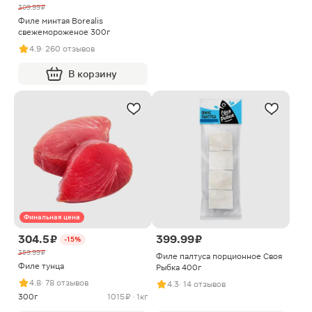
309.99 ₽
Филе минтая Borealis
свежемороженое 300г
4.9
· 260 отзывов
В корзину
Финальная цена
304.5 ₽
399.99 ₽
-15%
359.99 ₽
Филе палтуса порционное Своя
Филе тунца
Рыбка 400г
4.8
· 78 отзывов
4.3
· 14 отзывов
300г
1015 ₽ · 1кг