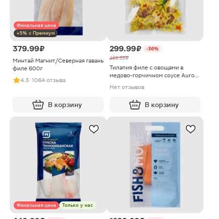
Финальная цена
+5% с Премиум
379.99 ₽
299.99 ₽
-36%
469.99 ₽
Минтай Магнит/Северная гавань
Тилапия филе с овощами в
филе 600г
медово-горчичном соусе Aurora
4.3
· 1064 отзыва
260г
Нет отзывов
В корзину
В корзину
Финальная цена
Только у нас