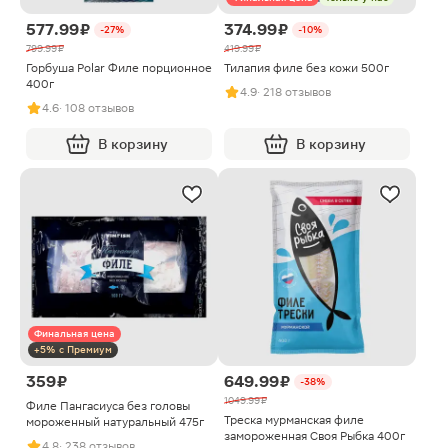
577.99 ₽
374.99 ₽
-27%
-10%
799.99 ₽
419.99 ₽
Горбуша Polar Филе порционное
Тилапия филе без кожи 500г
400г
4.9
· 218 отзывов
4.6
· 108 отзывов
В корзину
В корзину
Финальная цена
+5% с Премиум
359 ₽
649.99 ₽
-38%
1049.99 ₽
Филе Пангасиуса без головы
Треска мурманская филе
мороженный натуральный 475г
замороженная Своя Рыбка 400г
4.8
· 238 отзывов