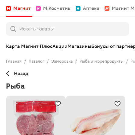
Магнит
М.Косметик
Аптека
Магнит М
Карта Магнит Плюс
Акции
Магазины
Бонусы от партнё
Главная
/
Каталог
/
Заморозка
/
Рыба и морепродукты
/
Р
Назад
Рыба