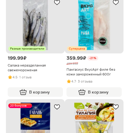
Разные производители
Суперцена
199.99 ₽
359.99 ₽
-21%
459.99 ₽
Салака неразделанная
Пангасиус ВкусАрт филе без
свежемороженая
кожи замороженный 600г
4.5
· 1 отзыв
4.7
· 3 отзыва
В корзину
В корзину
20 бонусов