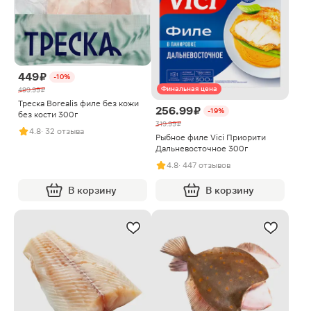
449 ₽
-10%
Финальная цена
499.99 ₽
Треска Borealis филе без кожи
256.99 ₽
-19%
без кости 300г
319.99 ₽
4.8
· 32 отзыва
Рыбное филе Vici Приорити
Дальневосточное 300г
4.8
· 447 отзывов
В корзину
В корзину