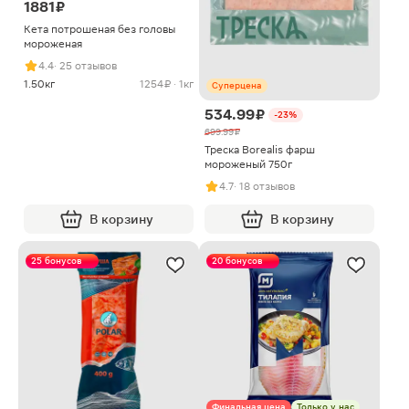
1881 ₽
Кета потрошеная без головы
мороженая
4.4
· 25 отзывов
1.50кг
1254 ₽ · 1кг
Суперцена
534.99 ₽
-23%
699.99 ₽
Треска Borealis фарш
мороженый 750г
4.7
· 18 отзывов
В корзину
В корзину
25 бонусов
20 бонусов
Финальная цена
Только у нас