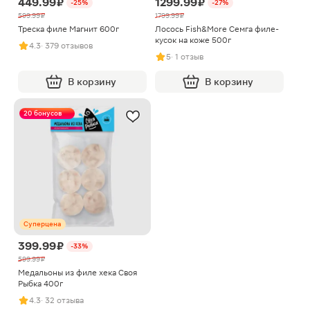
449.99 ₽
1299.99 ₽
-25%
-27%
599.99 ₽
1799.99 ₽
Треска филе Магнит 600г
Лосось Fish&More Семга филе-
кусок на коже 500г
4.3
· 379 отзывов
5
· 1 отзыв
В корзину
В корзину
20 бонусов
Суперцена
399.99 ₽
-33%
599.99 ₽
Медальоны из филе хека Своя
Рыбка 400г
4.3
· 32 отзыва