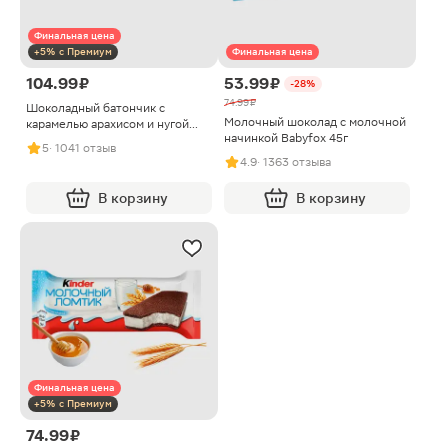
Финальная цена
+5% с Премиум
Финальная цена
104.99 ₽
53.99 ₽
-28%
74.99 ₽
Шоколадный батончик с
Молочный шоколад с молочной
карамелью арахисом и нугой
начинкой Babyfox 45г
Snickers Super 80г в
5
· 1041 отзыв
ассортименте
4.9
· 1363 отзыва
В корзину
В корзину
Финальная цена
+5% с Премиум
74.99 ₽