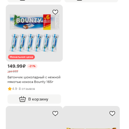
Финальная цена
149.99 ₽
-21%
189.99 ₽
Батончик шоколадный с нежной
мякотью кокоса Bounty 165г
4.9
· 8 отзывов
В корзину