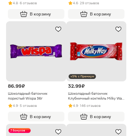
Snickers 160г
4.8
· 6 отзывов
4.6
· 29 отзывов
В корзину
В корзину
+5% с Премиум
86.99 ₽
32.99 ₽
Шоколадный батончик
Шоколадный батончик
пористый Wispa 36г
Клубничный коктейль Milky Way
26г
4.9
· 5 отзывов
4.9
· 146 отзывов
В корзину
В корзину
7 бонусов