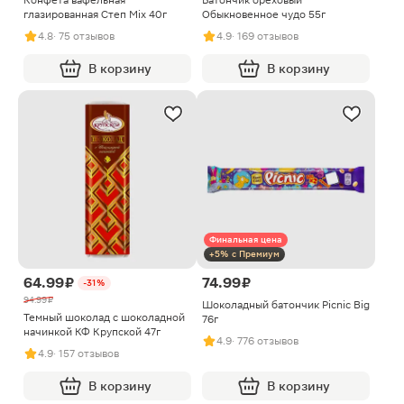
Конфета вафельная
Батончик ореховый
глазированная Степ Mix 40г
Обыкновенное чудо 55г
4.8
· 75 отзывов
4.9
· 169 отзывов
В корзину
В корзину
Финальная цена
+5% с Премиум
64.99 ₽
74.99 ₽
-31%
94.99 ₽
Шоколадный батончик Picnic Big
Темный шоколад с шоколадной
76г
начинкой КФ Крупской 47г
4.9
· 776 отзывов
4.9
· 157 отзывов
В корзину
В корзину