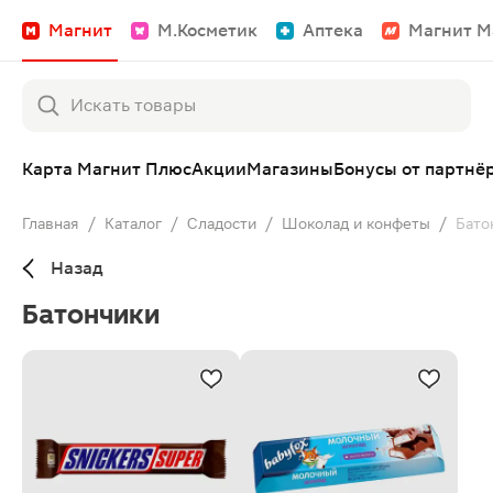
Магнит
М.Косметик
Аптека
Магнит М
Карта Магнит Плюс
Акции
Магазины
Бонусы от партнё
Главная
/
Каталог
/
Сладости
/
Шоколад и конфеты
/
Бато
Назад
Батончики