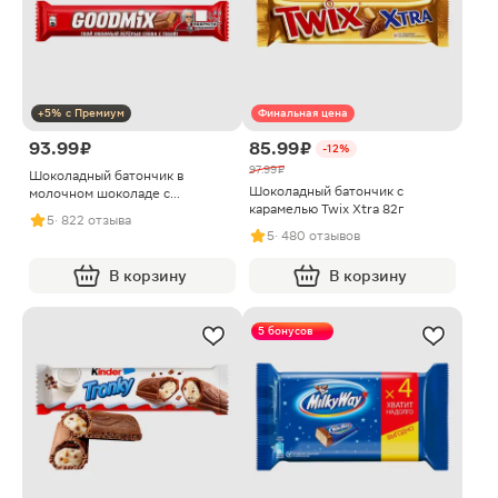
+5% с Премиум
Финальная цена
93.99 ₽
85.99 ₽
-12%
97.99 ₽
Шоколадный батончик в
Шоколадный батончик с
молочном шоколаде с
карамелью Twix Xtra 82г
хрустящей вафлей Goodmix Дуо
5
· 822 отзыва
Original 40г
5
· 480 отзывов
В корзину
В корзину
5 бонусов