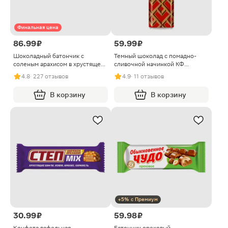
Финальная цена
86.99 ₽
59.99 ₽
Шоколадный батончик с
Темный шоколад с помадно-
соленым арахисом в хрустящей
сливочной начинкой КФ
вафле Goodmix 40г
Крупской 47г
4.8
· 227 отзывов
4.9
· 11 отзывов
В корзину
В корзину
+5% с Премиум
30.99 ₽
59.98 ₽