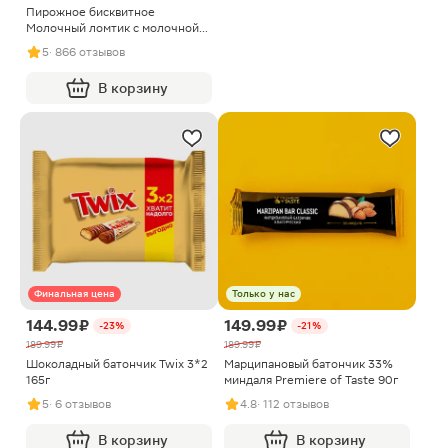
Пирожное бисквитное
Молочный ломтик с молочной
начинкой Kinder 28г
5
· 866 отзывов
В корзину
Финальная цена
Только у нас
144.99 ₽
149.99 ₽
-23%
-21%
189.99 ₽
189.99 ₽
Шоколадный батончик Twix 3*2
Марципановый батончик 33%
165г
миндаля Premiere of Taste 90г
5
· 6 отзывов
4.8
· 112 отзывов
В корзину
В корзину