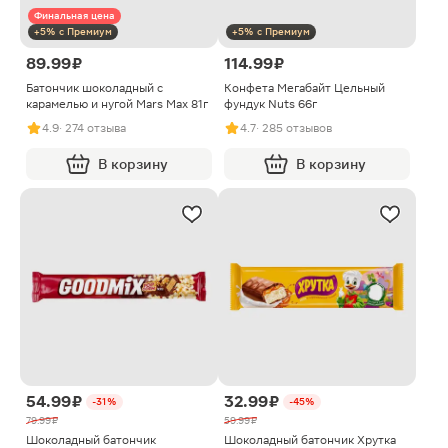
Финальная цена
+5% с Премиум
+5% с Премиум
89.99 ₽
114.99 ₽
Батончик шоколадный с
Конфета Мегабайт Цельный
карамелью и нугой Mars Max 81г
фундук Nuts 66г
4.9
· 274 отзыва
4.7
· 285 отзывов
В корзину
В корзину
54.99 ₽
32.99 ₽
-31%
-45%
79.99 ₽
59.99 ₽
Шоколадный батончик
Шоколадный батончик Хрутка