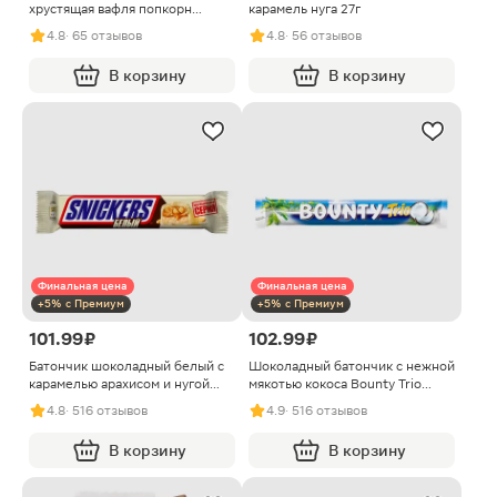
хрустящая вафля попкорн
карамель нуга 27г
Goodmix 45г
4.8
· 65 отзывов
4.8
· 56 отзывов
В корзину
В корзину
Финальная цена
Финальная цена
+5% с Премиум
+5% с Премиум
101.99 ₽
102.99 ₽
Батончик шоколадный белый с
Шоколадный батончик с нежной
карамелью арахисом и нугой
мякотью кокоса Bounty Trio
Snickers 81г
82.5г
4.8
· 516 отзывов
4.9
· 516 отзывов
В корзину
В корзину