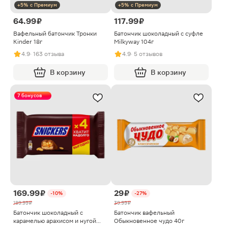
+5% с Премиум
+5% с Премиум
64.99 ₽
117.99 ₽
Вафельный батончик Тронки
Батончик шоколадный с суфле
Kinder 18г
Milkyway 104г
4.9
· 163 отзыва
4.9
· 5 отзывов
В корзину
В корзину
7 бонусов
169.99 ₽
29 ₽
-10%
-27%
189.99 ₽
39.99 ₽
Батончик шоколадный с
Батончик вафельный
карамелью арахисом и нугой
Обыкновенное чудо 40г