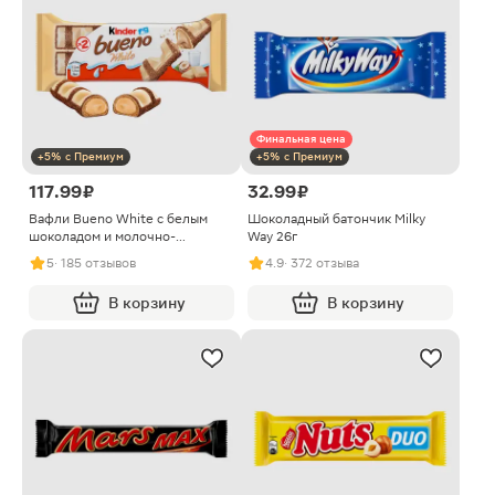
Финальная цена
+5% с Премиум
+5% с Премиум
117.99 ₽
32.99 ₽
Вафли Bueno White с белым
Шоколадный батончик Milky
шоколадом и молочно-
Way 26г
ореховой начинкой Kinder 39г
5
· 185 отзывов
4.9
· 372 отзыва
В корзину
В корзину