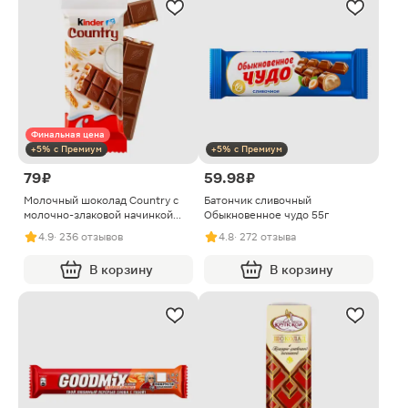
Финальная цена
+5% с Премиум
+5% с Премиум
79 ₽
59.98 ₽
Молочный шоколад Country с
Батончик сливочный
молочно-злаковой начинкой
Обыкновенное чудо 55г
Kinder 23.5г
4.9
· 236 отзывов
4.8
· 272 отзыва
В корзину
В корзину