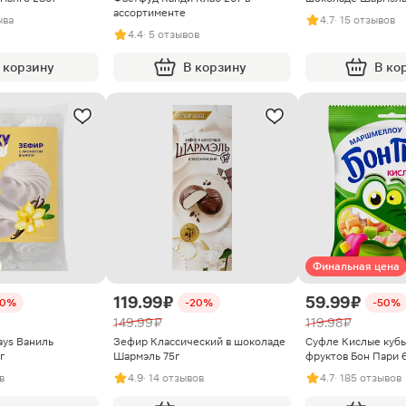
ассортименте
ыва
4.7
· 15 отзывов
4.4
· 5 отзывов
 корзину
В корзину
В ко
Финальная цена
119.99 ₽
59.99 ₽
30%
-20%
-50%
149.99 ₽
119.98 ₽
ays Ваниль
Зефир Классический в шоколаде
Суфле Кислые кубы
г
Шармэль 75г
фруктов Бон Пари 
в
4.9
· 14 отзывов
4.7
· 185 отзывов