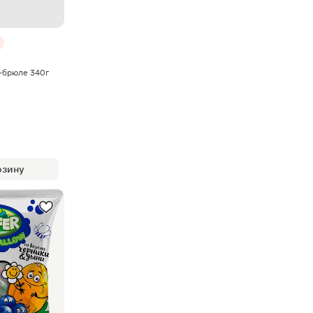
-брюле 340г
рзину