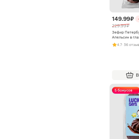
149.99 ₽
229.99 ₽
Зефир Петербу
Апельсин в гла
4.7
· 36 отзы
В
5 бонусов