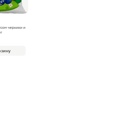
сом черники и
0г
рзину