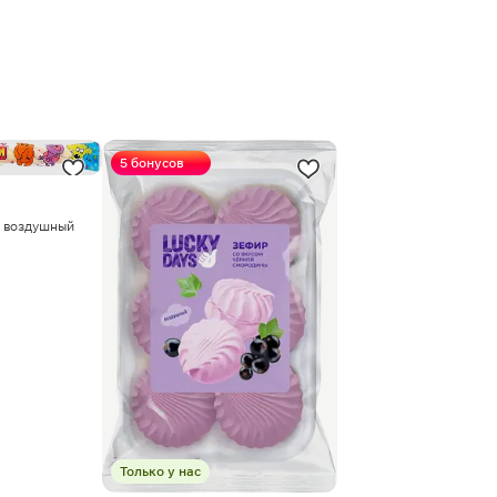
5 бонусов
 воздушный
Только у нас