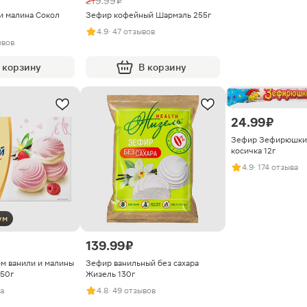
219.99 ₽
и малина Сокол
Зефир кофейный Шармэль 255г
4.9
· 47 отзывов
ывов
 корзину
В корзину
24.99 ₽
Зефир Зефирюшки
косичка 12г
4.9
· 174 отзыва
ум
139.99 ₽
ом ванили и малины
Зефир ванильный без сахара
50г
Жизель 130г
ва
4.8
· 49 отзывов