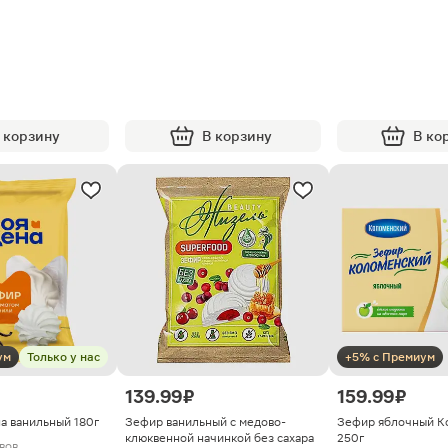
 корзину
В корзину
В ко
ум
Только у нас
+5% с Премиум
139.99 ₽
159.99 ₽
а ванильный 180г
Зефир ванильный с медово-
Зефир яблочный К
клюквенной начинкой без сахара
250г
ывов