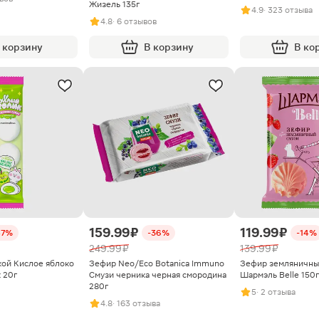
Жизель 135г
4.9
· 323 отзыва
4.8
· 6 отзывов
 корзину
В корзину
В ко
159.99 ₽
119.99 ₽
47%
-36%
-14%
249.99 ₽
139.99 ₽
кой Кислое яблоко
Зефир Neo/Eco Botanica Immuno
Зефир земляничны
 20г
Смузи черника черная смородина
Шармэль Belle 150г
280г
5
· 2 отзыва
4.8
· 163 отзыва