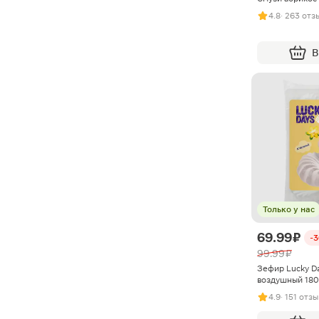
4.8
· 263 отз
В
Только у нас
69.99 ₽
-
99.99 ₽
Зефир Lucky D
воздушный 180
4.9
· 151 отзы