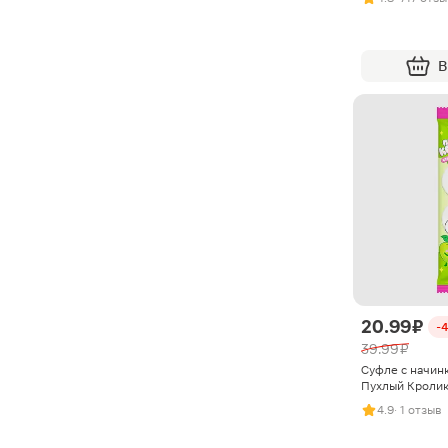
В
20.99 ₽
-
39.99 ₽
Суфле с начин
Пухлый Кролик
4.9
· 1 отзыв