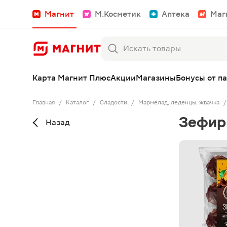
Магнит
М.Косметик
Аптека
Маг
Карта Магнит Плюс
Акции
Магазины
Бонусы от п
Главная
/
Каталог
/
Сладости
/
Мармелад, леденцы, жвачка
/
Зефир
Назад