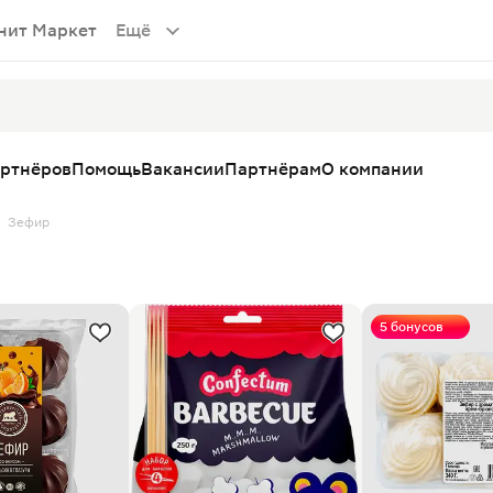
нит Маркет
Ещё
артнёров
Помощь
Вакансии
Партнёрам
О компании
Зефир
5 бонусов