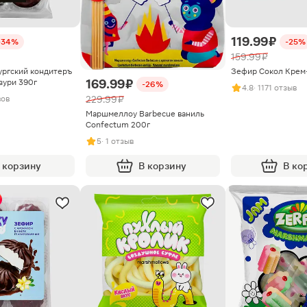
119.99 ₽
-34%
-25%
159.99 ₽
ргский кондитеръ
Зефир Сокол Крем
169.99 ₽
зури 390г
-26%
4.8
· 1171 отзыв
вов
229.99 ₽
Маршмеллоу Barbecue ваниль
Confectum 200г
5
· 1 отзыв
 корзину
В корзину
В ко