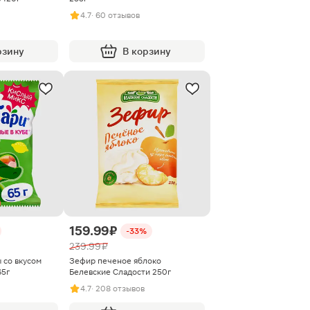
4.7
· 60 отзывов
рзину
В корзину
159.99 ₽
-33%
239.99 ₽
 со вкусом
Зефир печеное яблоко
65г
Белевские Сладости 250г
4.7
· 208 отзывов