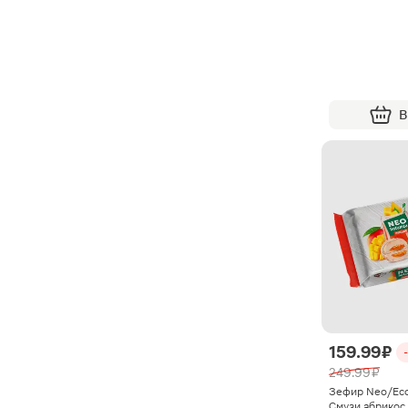
В
159.99 ₽
249.99 ₽
Зефир Neo/Eco
Смузи абрикос