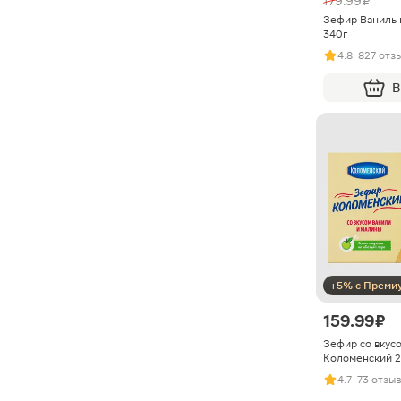
179.99 ₽
Зефир Ваниль 
340г
4.8
· 827 отз
В
+5% с Преми
159.99 ₽
Зефир со вкус
Коломенский 2
4.7
· 73 отзы