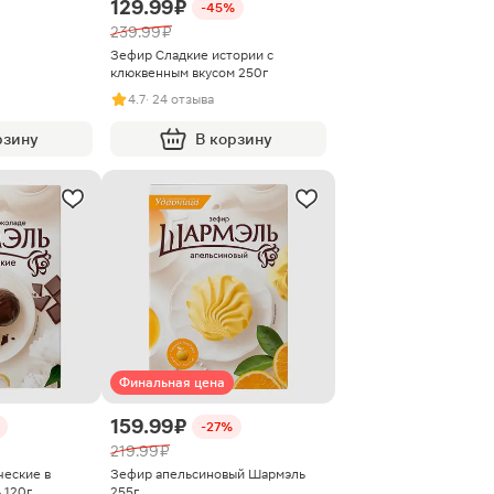
129.99 ₽
-45%
239.99 ₽
Зефир Сладкие истории с
клюквенным вкусом 250г
4.7
· 24 отзыва
рзину
В корзину
Финальная цена
159.99 ₽
-27%
219.99 ₽
еские в
Зефир апельсиновый Шармэль
 120г
255г