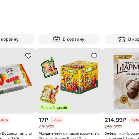
 корзину
В корзину
В ко
Разный дизайн
17 ₽
214.99 ₽
-36%
-75%
-17%
69.99 ₽
259.99 ₽
 Botanica Immuno
Маршмеллоу с жидкой карамелью
Зефирчики Классич
 манго 280г
Фастфуд Канди Клаб 20г в
шоколаде Шармэль