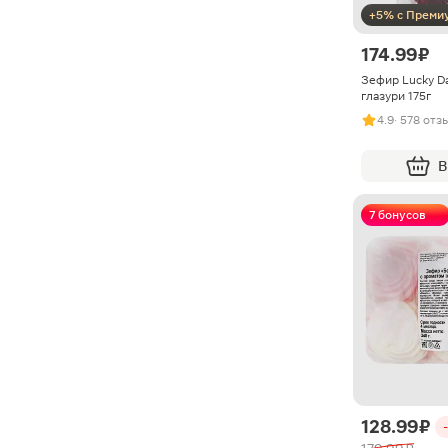
+5% с Преми
174.99 ₽
Зефир Lucky Da
глазури 175г
4.9
· 578 отз
В
7 бонусов
128.99 ₽