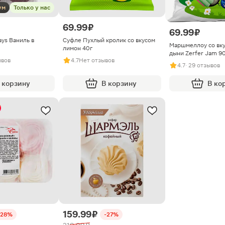
ум
Только у нас
69.99 ₽
69.99 ₽
ys Ваниль в
Суфле Пухлый кролик со вкусом
Маршмеллоу со вку
лимон 40г
дыни Zerfer Jam 9
ывов
4.7
Нет отзывов
4.7
· 29 отзывов
 корзину
В корзину
В ко
159.99 ₽
-28%
-27%