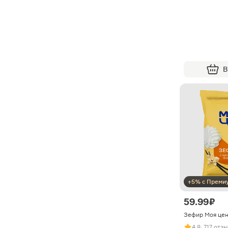
В
+5% с Преми
59.99 ₽
Зефир Моя цен
4.8
· 717 отз