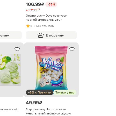
106.99 ₽
-33%
159.99 ₽
Зефир Lucky Days со вкусом
черной смородины 250г
4.8
· 514 отзывов
рзину
В корзину
+5% с Премиум
Только у нас
49.99 ₽
оломенский
Маршмеллоу Juuums мини
жевательный зефир со вкусом