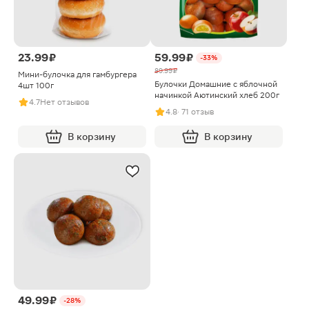
23.99 ₽
59.99 ₽
-33%
89.99 ₽
Мини-булочка для гамбургера
Булочки Домашние с яблочной
4шт 100г
начинкой Аютинский хлеб 200г
4.7
Нет отзывов
4.8
· 71 отзыв
В корзину
В корзину
49.99 ₽
-28%