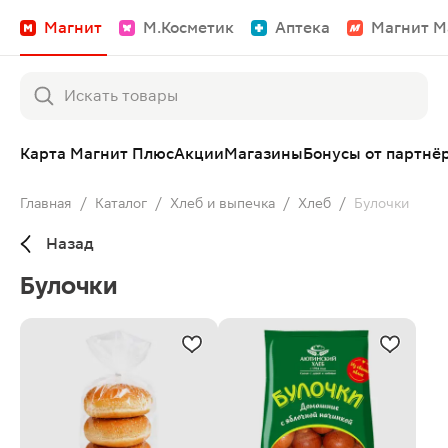
Магнит
М.Косметик
Аптека
Магнит М
Карта Магнит Плюс
Акции
Магазины
Бонусы от партнё
Главная
/
Каталог
/
Хлеб и выпечка
/
Хлеб
/
Булочки
Назад
Булочки