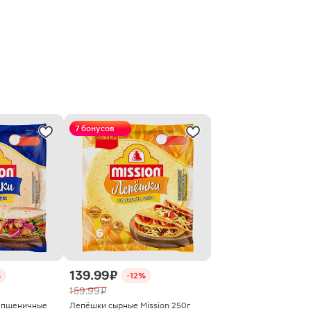
7 бонусов
139.99 ₽
%
-12%
159.99 ₽
 пшеничные
Лепёшки сырные Mission 250г