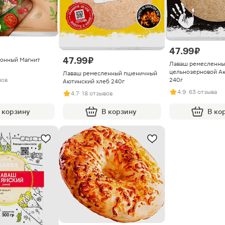
47.99 ₽
47.99 ₽
онный Магнит
Лаваш ремесленны
цельнозерновой А
Лаваш ремесленный пшеничный
240г
вов
Аютинский хлеб 240г
4.9
· 63 отзыва
4.7
· 18 отзывов
 корзину
В корзину
В ко