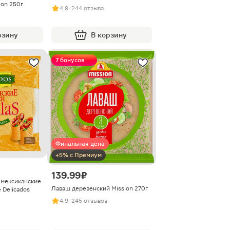
ion 250г
4.8
· 244 отзыва
рзину
В корзину
7 бонусов
Финальная цена
+5% с Премиум
139.99 ₽
 мексиканские
Лаваш деревенский Mission 270г
Delicados
4.9
· 245 отзывов