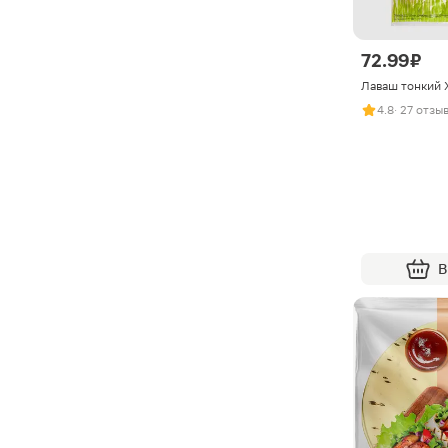
72.99 ₽
Лаваш тонкий 
4.8
· 27 отзы
В