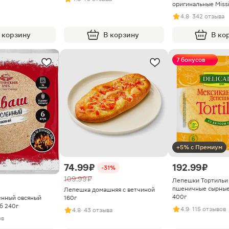
оригинальные Miss
4.8
· 342 отзыва
 корзину
В корзину
В ко
7 бонусов
+5% с Премиум
74.99 ₽
192.99 ₽
-31%
109.99 ₽
Лепешки Тортильи
пшеничные сырные 
Лепешка домашняя с ветчиной
400г
енный овсяный
160г
б 240г
4.9
· 115 отзывов
4.8
· 43 отзыва
ов