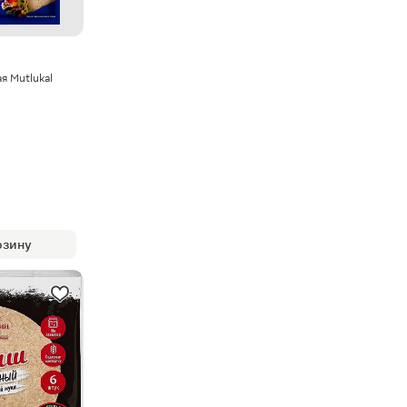
я Mutlukal
рзину