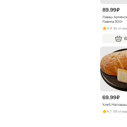
89.99 ₽
Лаваш Армянск
Лавина 300г
4.9
· 82 отзы
В
69.99 ₽
Хлеб Матнакаш
4.7
· 59 отзы