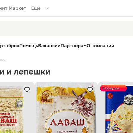
нит Маркет
Ещё
артнёров
Помощь
Вакансии
Партнёрам
О компании
шки
и и лепешки
5 бонусов