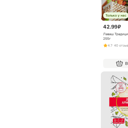
Только у нас
42.99 ₽
Лаваш Традици
255г
4.7
· 40 отзы
В