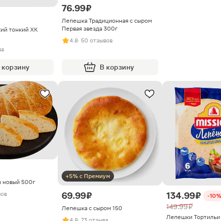
76.99 ₽
Лепешка Традиционная с сыром
Первая звезда 300г
ий тонкий ХК
4.8
· 50 отзывов
ва
 корзину
В корзину
+5% с Премиум
 новый 500г
69.99 ₽
134.99 ₽
вов
-10
149.99 ₽
Лепешка с сыром 150
Лепешки Тортильи
4.8
· 73 отзыва