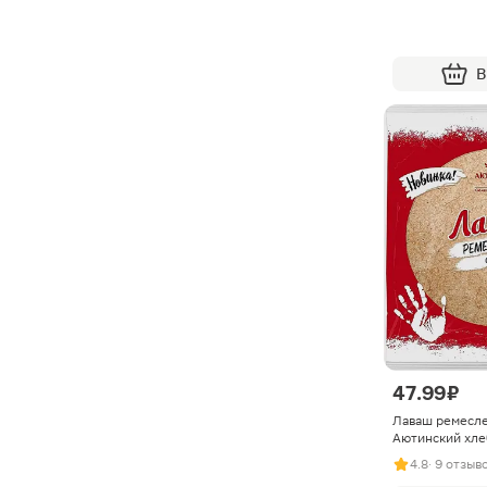
В
47.99 ₽
Лаваш ремесл
Аютинский хле
4.8
· 9 отзыв