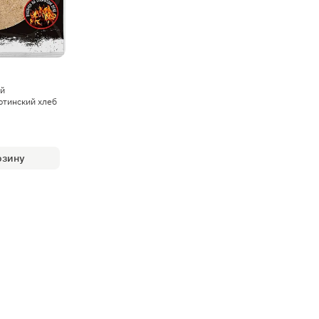
й
ютинский хлеб
рзину