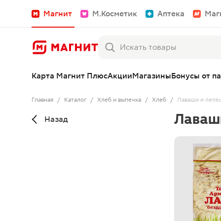
Магнит
М.Косметик
Аптека
Маг
Карта Магнит Плюс
Акции
Магазины
Бонусы от п
Главная
/
Каталог
/
Хлеб и выпечка
/
Хлеб
/
Лаваши и лепе
Лаваш
Назад