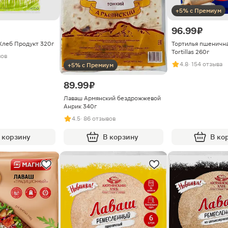
+5% с Премиум
96.99 ₽
Хлеб Продукт 320г
Тортилья пшенична
Tortillas 260г
вов
4.8
· 154 отзыва
+5% с Премиум
89.99 ₽
Лаваш Армянский бездрожжевой
Анрик 340г
4.5
· 86 отзывов
 корзину
В корзину
В ко