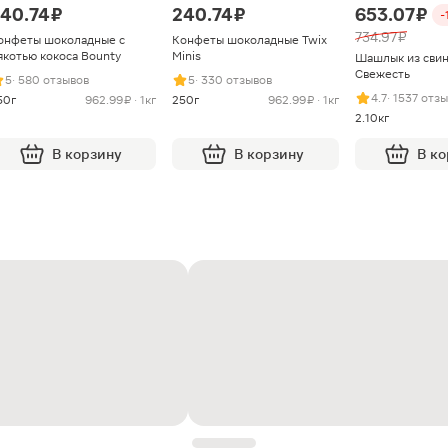
40.74 ₽
240.74 ₽
653.07 ₽
-
734.97 ₽
онфеты шоколадные с
Конфеты шоколадные Twix
якотью кокоса Bounty
Minis
Шашлык из сви
Свежесть
5
· 580 отзывов
5
· 330 отзывов
4.7
· 1537 отз
50г
962.99 ₽ · 1кг
250г
962.99 ₽ · 1кг
2.10кг
В корзину
В корзину
В к