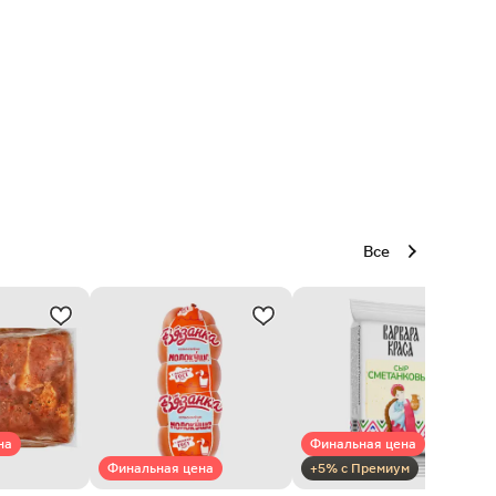
Все
на
Финальная цена
Финальная цена
+5% с Премиум