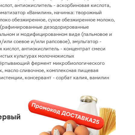
слот, антиокислитель - аскорбиновая кислота,
оматизатор «Ванилин», начинка: творожный
олоко обезжиренное, сухое обезжиренное молоко,
 (рафинированные дезодорированные
ральном и модифицированном виде (пальмовое и
/или соевое и/или рапсовое), эмульгатор -
 кислот, антиокислитель - концентрат смеси
чистых культурах молочнокислых
вёртывающий фермент микробиологического
к, масло сливочное, комплексная пищевая
истенции, консервант - сорбат калия, ванилин
ервый