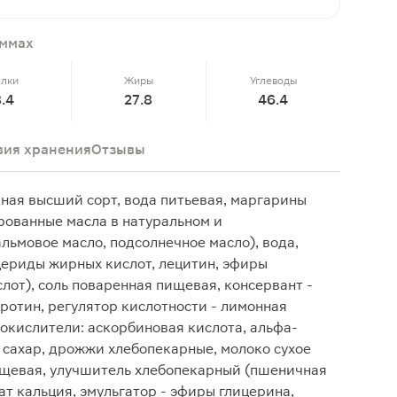
аммах
елки
Жиры
Углеводы
.4
27.8
46.4
вия хранения
Отзывы
ная высший сорт, вода питьевая, маргарины
ованные масла в натуральном и
ьмовое масло, подсолнечное масло), вода,
цериды жирных кислот, лецитин, эфиры
лот), соль поваренная пищевая, консервант -
аротин, регулятор кислотности - лимонная
иокислители: аскорбиновая кислота, альфа-
 сахар, дрожжи хлебопекарные, молоко сухое
ищевая, улучшитель хлебопекарный (пшеничная
ат кальция, эмульгатор - эфиры глицерина,