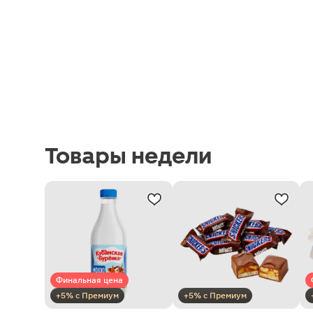
Товары недели
Финальная цена
+5% с Премиум
+5% с Премиум