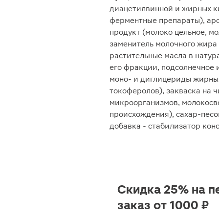
диацетилвинной и жирных ки
ферментные препараты), ар
продукт (молоко цельное, м
заменитель молочного жира
растительные масла в нату
его фракции, подсолнечное и
моно- и диглицериды жирных
токоферолов), закваска на 
микроорганизмов, молокос
происхождения), сахар-песо
добавка - стабилизатор конс
Скидка 25% на п
заказ от 1000 ₽