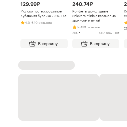
129.99 ₽
240.74 ₽
2
Молоко пастеризованное
Конфеты шоколадные
К
Кубанская буренка 2.5% 1.4л
Snickers Minis с карамелью
м
арахисом и нугой
4.8
· 640 отзывов
5
· 419 отзывов
2
250г
962.99 ₽ · 1кг
В корзину
В корзину