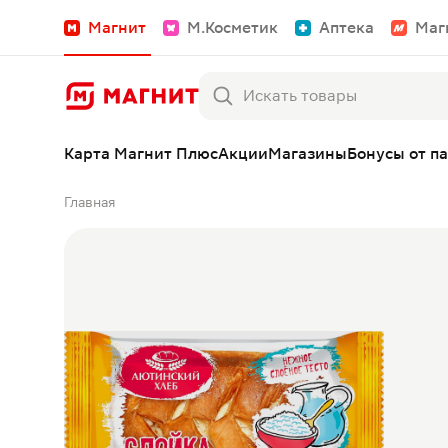
Магнит
М.Косметик
Аптека
Маг
Карта Магнит Плюс
Акции
Магазины
Бонусы от п
Главная