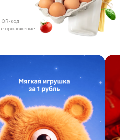
 QR-код
те приложение