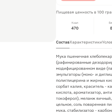
Пищевая ценность в 100 гр
Ккал
Б
470
8
Состав
Характеристики
Усло
Мука пшеничная хлебопекар
(рафинированные дезодорир
модифицированном виде (пал
эмульгаторы (моно- и дигли
полиглицерина и жирных кис
сорбат калия, краситель - к
кислота, ароматизатор, ант
токоферол), меланж яичный,
цельное, соль поваренная п
мука, стабилизатор - карбон