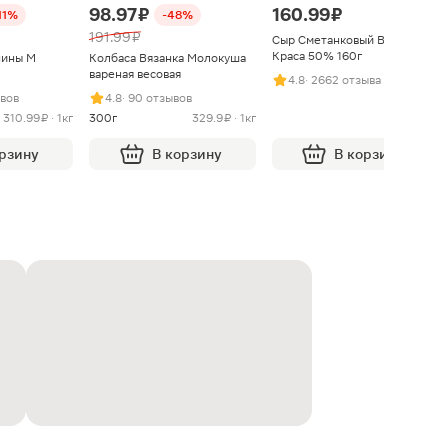
98.97 ₽
160.99 ₽
11%
-48%
191.99 ₽
Сыр Сметанковый Варвара
Краса 50% 160г
нины М
Колбаса Вязанка Молокуша
вареная весовая
4.8
· 2662 отзыва
ывов
4.8
· 90 отзывов
310.99 ₽ · 1кг
300г
329.9 ₽ · 1кг
орзину
В корзину
В корзину