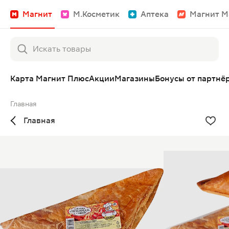
Магнит
М.Косметик
Аптека
Магнит М
Карта Магнит Плюс
Акции
Магазины
Бонусы от партнё
Главная
Главная