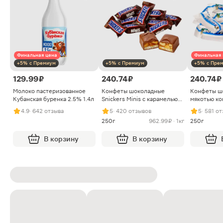
Финальная цена
Финальная 
+5% с Премиум
+5% с Премиум
+5% с Пре
129.99 ₽
240.74 ₽
240.74 ₽
Молоко пастеризованное
Конфеты шоколадные
Конфеты ш
Кубанская буренка 2.5% 1.4л
Snickers Minis с карамелью
мякотью ко
арахисом и нугой
4.9
· 642 отзыва
5
· 420 отзывов
5
· 581 о
250г
962.99 ₽ · 1кг
250г
В корзину
В корзину