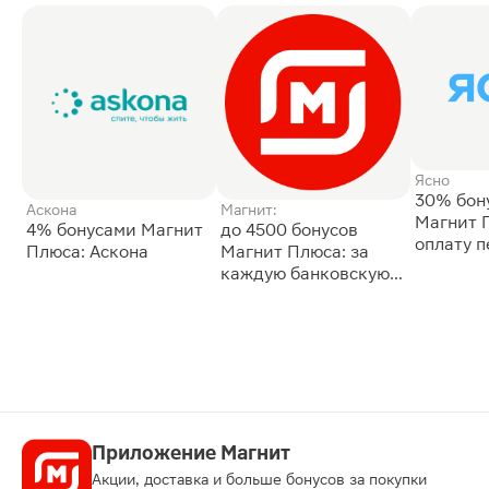
Ясно
30% бон
Аскона
Магнит:
Магнит 
4% бонусами Магнит
до 4500 бонусов
оплату 
Плюса: Аскона
Магнит Плюса: за
сессии: 
каждую банковскую
карту
Приложение Магнит
Акции, доставка и больше бонусов за покупки