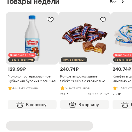
Товары недели
Все
Финальная цена
Финальная 
+5% с Премиум
+5% с Премиум
+5% с Пре
129.99 ₽
240.74 ₽
240.74 ₽
Молоко пастеризованное
Конфеты шоколадные
Конфеты ш
Кубанская буренка 2.5% 1.4л
Snickers Minis с карамелью
мякотью ко
арахисом и нугой
4.8
· 642 отзыва
5
· 420 отзывов
5
· 582 о
250г
962.99 ₽ · 1кг
250г
В корзину
В корзину