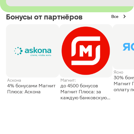
Бонусы от партнёров
Все
Ясно
30% бон
Аскона
Магнит:
Магнит 
4% бонусами Магнит
до 4500 бонусов
оплату 
Плюса: Аскона
Магнит Плюса: за
сессии: 
каждую банковскую
карту