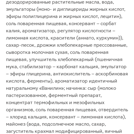
дезодорированные растительные масла, вода,
эмульгаторы (моно- и диглицериды жирных кислот,
эфиры полиглицерина и жирных кислот, лецитин),
соль поваренная пищевая, консервант – сорбат
калия, ароматизатор, регулятор кислотности –
лимонная кислота, красители (аннато, куркумин)),
сахар-песок, дрожжи хлебопекарные прессованные,
сыворотка молочная сухая, соль поваренная
пищевая, улучшитель хлебопекарный (пшеничная
мука, стабилизатор – карбонат кальция, эмульгатор
– эфиры глицерина, антиокислитель – аскорбиновая
кислота, ферменты), ароматизатор идентичный
натуральному «Ванилин»; начинка: сыр (молоко
пастеризованное, ферментный препарат,
концентрат термофильных и мезофильных
организмов, соль поваренная пищевая, отвердитель
– хлорид кальция, консервант – лимонная кислота),
майонез (вода, подсолнечное масло, сахар,
загуститель крахмал модифицированный, яичный