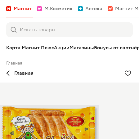
Магнит
М.Косметик
Аптека
Магнит М
Карта Магнит Плюс
Акции
Магазины
Бонусы от партнё
Главная
Главная