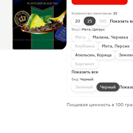
Количество пакетиков:
25
20
25
100
Показать в
Вкус:
Мята, Цитрус
Мята
Малина, Черника
Клубника
Мята, Персик
Апельсин, Корица
Землян
Бергамот
Показать все
Вид:
Черный
Зеленый
Черный
Показа
Пищевая ценность в 100 гр