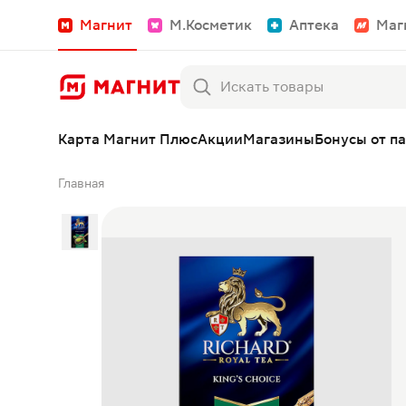
Магнит
М.Косметик
Аптека
Маг
Карта Магнит Плюс
Акции
Магазины
Бонусы от п
Главная