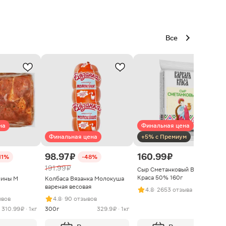
Все
на
Финальная цена
Финальная цена
+5% с Премиум
98.97 ₽
160.99 ₽
11%
-48%
191.99 ₽
Сыр Сметанковый Варвара
Краса 50% 160г
нины М
Колбаса Вязанка Молокуша
вареная весовая
4.8
· 2653 отзыва
ывов
4.8
· 90 отзывов
310.99 ₽ · 1кг
300г
329.9 ₽ · 1кг