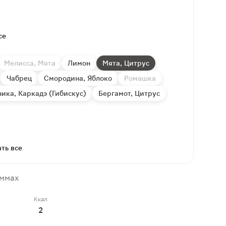
се
Мелисса, Мята
Лимон
Мята, Цитрус
Чабрец
Смородина, Яблоко
Ромашка
ика, Каркадэ (Гибискус)
Бергамот, Цитрус
ть все
аммах
Ккал
2