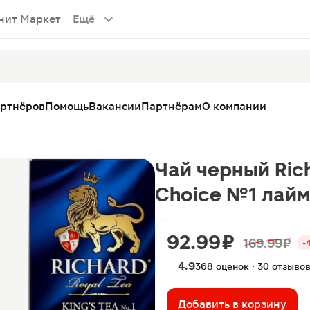
нит Маркет
Ещё
артнёров
Помощь
Вакансии
Партнёрам
О компании
Чай черный Rich
Choice №1 лайм
92.99 ₽
169.99 ₽
-
4.9
368 оценок · 30 отзыво
Добавить в корзину