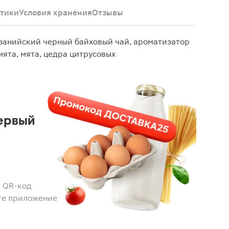
тики
Условия хранения
Отзывы
нзанийский черный байховый чай, ароматизатор
ята, мята, цедра цитрусовых
ервый
 QR-код
те приложение