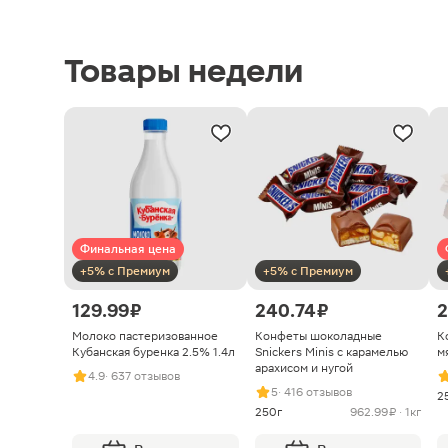
Товары недели
Финальная цена
+5% с Премиум
+5% с Премиум
129.99 ₽
240.74 ₽
2
Молоко пастеризованное
Конфеты шоколадные
К
Кубанская буренка 2.5% 1.4л
Snickers Minis с карамелью
м
арахисом и нугой
4.9
· 637 отзывов
5
· 416 отзывов
2
250г
962.99 ₽ · 1кг