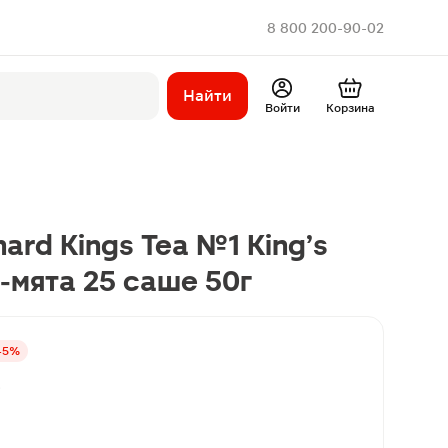
8 800 200-90-02
Найти
Войти
Корзина
ard Kings Tea №1 King’s
-мята 25 саше 50г
45%
в