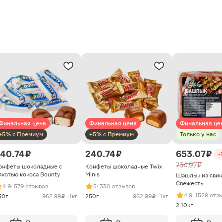
Финальная цена
Финальная цена
Финальная це
+5% с Премиум
+5% с Премиум
Только у нас
40.74 ₽
240.74 ₽
653.07 ₽
-
734.97 ₽
онфеты шоколадные с
Конфеты шоколадные Twix
якотью кокоса Bounty
Minis
Шашлык из сви
Свежесть
4.9
· 579 отзывов
5
· 330 отзывов
4.9
· 1528 отз
50г
962.99 ₽ · 1кг
250г
962.99 ₽ · 1кг
2.10кг