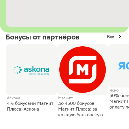
Бонусы от партнёров
Все
Ясно
30% бон
Аскона
Магнит:
Магнит 
4% бонусами Магнит
до 4500 бонусов
оплату 
Плюса: Аскона
Магнит Плюса: за
сессии: 
каждую банковскую
карту