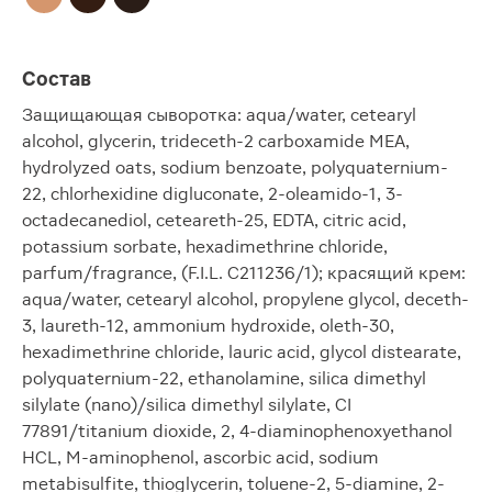
Состав
Защищающая сыворотка: aqua/water, cetearyl
alcohol, glycerin, trideceth-2 carboxamide MEA,
hydrolyzed oats, sodium benzoate, polyquaternium-
22, chlorhexidine digluconate, 2-oleamido-1, 3-
octadecanediol, ceteareth-25, EDTA, citric acid,
potassium sorbate, hexadimethrine chloride,
parfum/fragrance, (F.I.L. C211236/1); красящий крем:
aqua/water, cetearyl alcohol, propylene glycol, deceth-
3, laureth-12, ammonium hydroxide, oleth-30,
hexadimethrine chloride, lauric acid, glycol distearate,
polyquaternium-22, ethanolamine, silica dimethyl
silylate (nano)/silica dimethyl silylate, CI
77891/titanium dioxide, 2, 4-diaminophenoxyethanol
HCL, M-aminophenol, ascorbic acid, sodium
metabisulfite, thioglycerin, toluene-2, 5-diamine, 2-