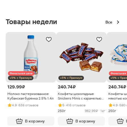
Товары недели
Все
Финальная цена
Финальная 
+5% с Премиум
+5% с Премиум
+5% с Пре
129.99 ₽
240.74 ₽
240.74 ₽
Молоко пастеризованное
Конфеты шоколадные
Конфеты ш
Кубанская буренка 2.5% 1.4л
Snickers Minis с карамелью
мякотью ко
арахисом и нугой
4.9
· 638 отзывов
5
· 416 отзывов
4.9
· 580
250г
962.99 ₽ · 1кг
250г
В корзину
В корзину