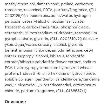
methylresorcinol, dimethicone, proline, carbomer,
threonine, resorcinol, EDTA, parfum/fragrance, (F.I.L.
C202125/1); проявитель: aqua/water, hydrogen
peroxide, cetearyl alcohol, sodium salicylate,
trideceth-2 carboxamide MEA, phosphoric acid,
ceteareth-25, tetrasodium etidronate, tetrasodium
pyrophosphate, glycerin, (F.I.L. C202319/2); бальзам-
уход: aqua/water, cetearyl alcohol, glycerin,
behentrimonium chloride, amodimethicone, cetyl
esters, isopropyl alcohol, hibiscus sabdariffa
extract/hibiscus sabdariffa flower extract, sodium
PCA, hydroxypropyltrimonium hydrolyzed wheat
protein, trideceth-6, chlorhexidine dihydrochloride,
soluble collagen, panthenol, candelilla cera/candelilla
wax, 2-oleamido-1, 3-octadecanediol, cetrimonium
chloride, parfum/fragrance, (F.I.L. C168557/1)
Описание