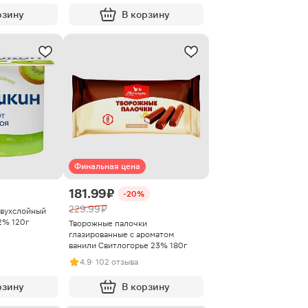
рзину
В корзину
Финальная цена
181.99 ₽
-20%
229.99 ₽
Двухслойный
2% 120г
Творожные палочки
глазированные с ароматом
ванили Свитлогорье 23% 180г
4.9
· 102 отзыва
рзину
В корзину