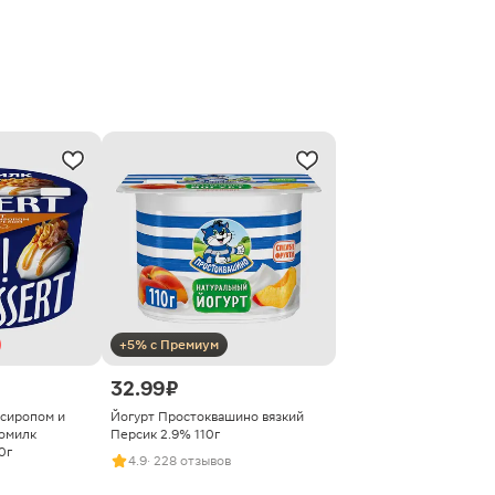
+5% с Премиум
32.99 ₽
 сиропом и
Йогурт Простоквашино вязкий
омилк
Персик 2.9% 110г
0г
4.9
· 228 отзывов