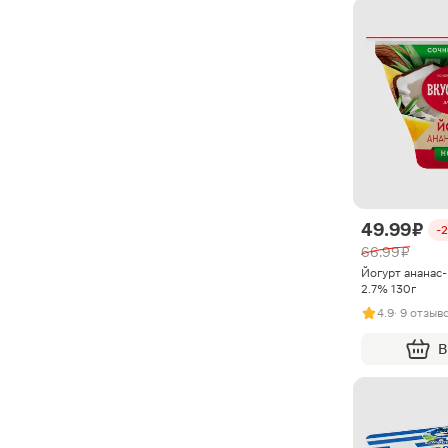
49.99 ₽
-
66.99 ₽
Йогурт ананас
2.7% 130г
4.9
· 9 отзыв
В