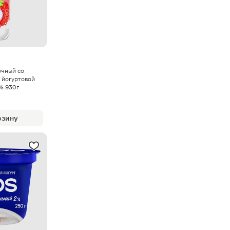
очный со
 йогуртовой
% 930г
рзину