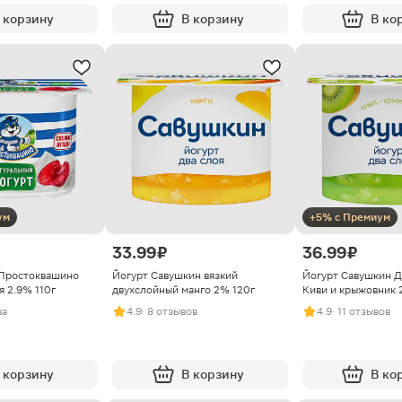
 корзину
В корзину
В ко
ум
+5% с Премиум
33.99 ₽
36.99 ₽
 Простоквашино
Йогурт Савушкин вязкий
Йогурт Савушкин 
 2.9% 110г
двухслойный манго 2% 120г
Киви и крыжовник 
ва
4.9
· 8 отзывов
4.9
· 11 отзывов
 корзину
В корзину
В ко