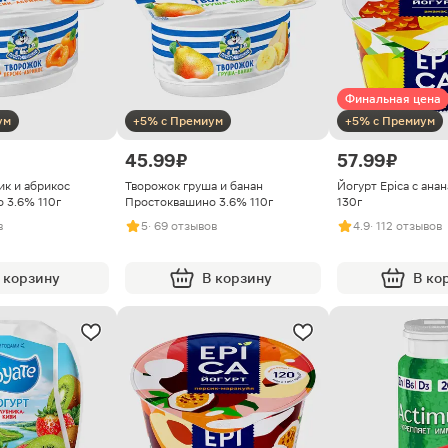
Финальная цена
ум
+5% с Премиум
+5% с Премиум
45.99 ₽
57.99 ₽
ик и абрикос
Творожок груша и банан
Йогурт Epica с ана
 3.6% 110г
Простоквашино 3.6% 110г
130г
в
5
· 69 отзывов
4.9
· 112 отзывов
 корзину
В корзину
В ко