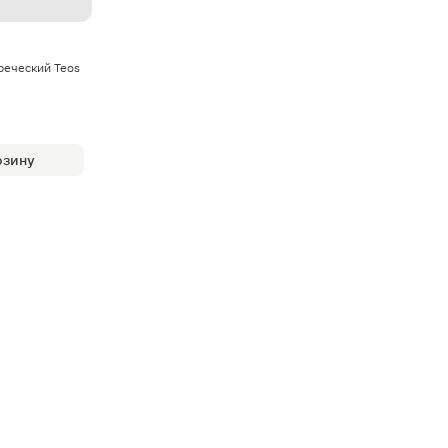
реческий Teos
рзину