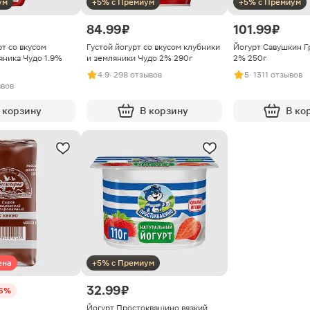
ум
+5% с Премиум
+5% с Премиум
84.99 ₽
101.99 ₽
т со вкусом
Густой йогурт со вкусом клубники
Йогурт Савушкин Г
яника Чудо 1.9%
и земляники Чудо 2% 290г
2% 250г
4.9
· 298 отзывов
5
· 1311 отзывов
ывов
 корзину
В корзину
В ко
ена
+5% с Премиум
32.99 ₽
16%
Йогурт Простоквашино вязкий