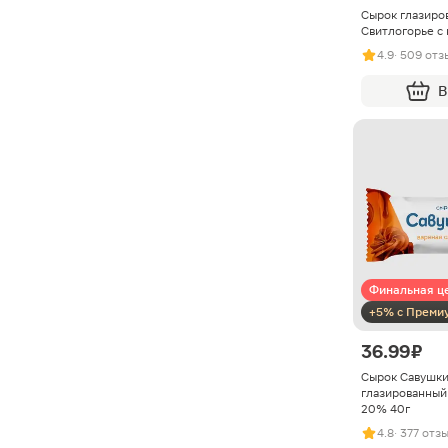
Сырок глазиро
Свитлогорье с 
4.9
· 509 отз
В
Финальная ц
+5% с Преми
36.99 ₽
Сырок Савушк
глазированный
20% 40г
4.8
· 377 отз