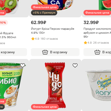
Финальная цена
ена
+5% с Премиум
Финальная цена
62.99 ₽
32.99 ₽
-10%
Йогурт Epica Персик-маракуйя
Продукт кисломол
4.8% 130г
арбузом и цинком 
ой Фруате
95г
 1.5% 950мл
4.8
· 160 отзывов
4.8
· 26 отзывов
ывов
 корзину
В корзину
В ко
ена
ум
Финальная цена