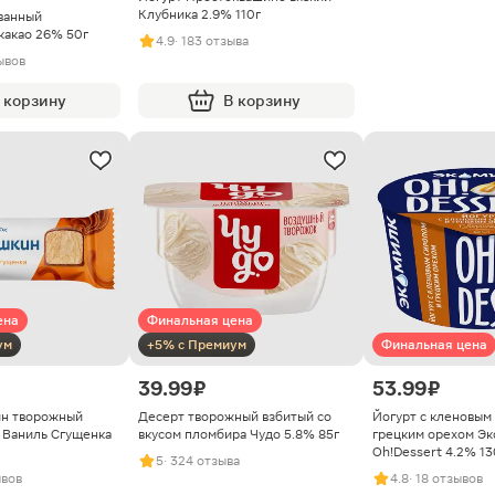
Клубника 2.9% 110г
ванный
какао 26% 50г
4.9
· 183 отзыва
ывов
 корзину
В корзину
ена
Финальная цена
ум
+5% с Премиум
Финальная цена
39.99 ₽
53.99 ₽
ин творожный
Десерт творожный взбитый со
Йогурт с кленовым
 Ваниль Сгущенка
вкусом пломбира Чудо 5.8% 85г
грецким орехом Эк
Oh!Dessert 4.2% 13
5
· 324 отзыва
ывов
4.8
· 18 отзывов