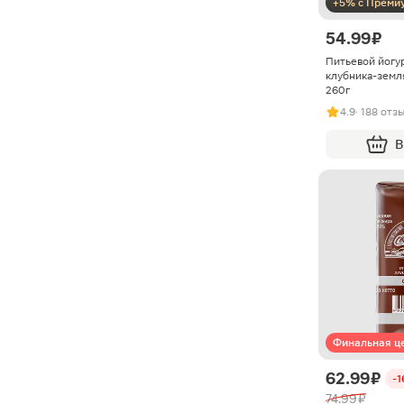
+5% с Преми
54.99 ₽
Питьевой йогур
клубника-земл
260г
4.9
· 188 отз
В
Финальная ц
62.99 ₽
-
74.99 ₽