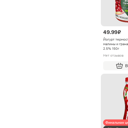
49.99 ₽
Йогурт термос
малины и гран
2.5% 150г
Нет отзывов
В
Финальная ц