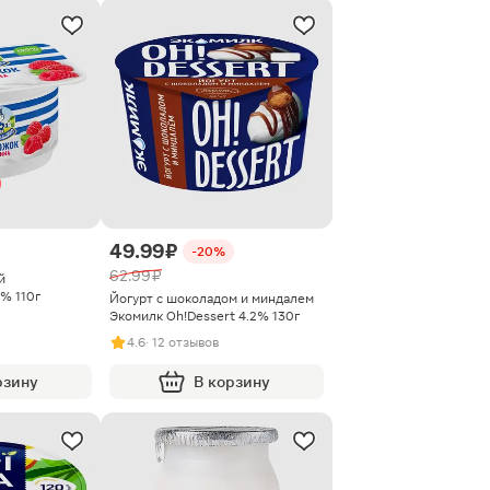
49.99 ₽
-20%
62.99 ₽
й
% 110г
Йогурт с шоколадом и миндалем
Экомилк Oh!Dessert 4.2% 130г
4.6
· 12 отзывов
рзину
В корзину