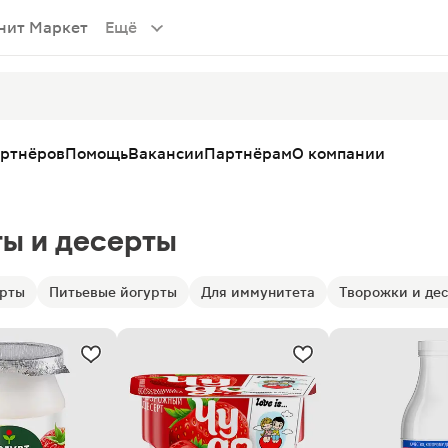
нит Маркет
Ещё
артнёров
Помощь
Вакансии
Партнёрам
О компании
ты и десерты
урты
Питьевые йогурты
Для иммунитета
Творожки и де