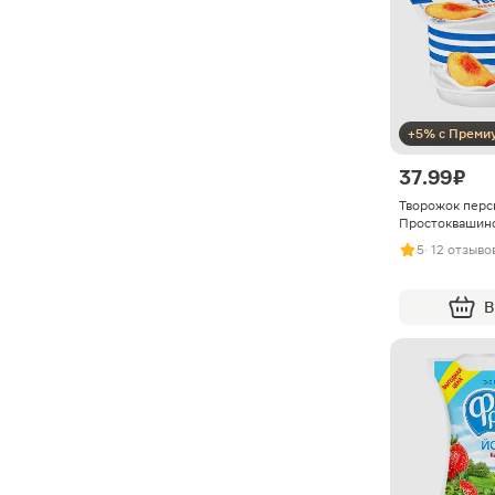
+5% с Преми
37.99 ₽
Творожок перс
Простоквашино
5
· 12 отзыво
В