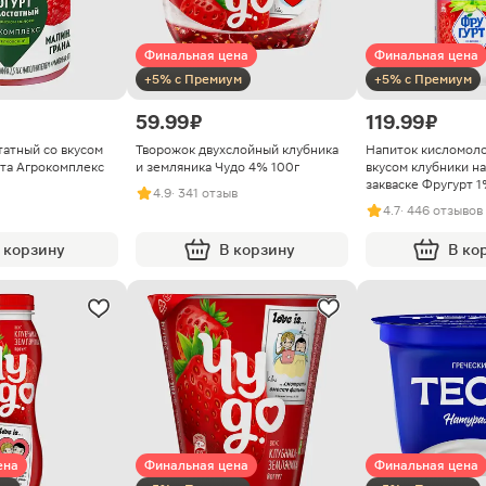
Финальная цена
Финальная цена
+5% с Премиум
+5% с Премиум
59.99 ₽
119.99 ₽
татный со вкусом
Творожок двухслойный клубника
Напиток кисломол
ата Агрокомплекс
и земляника Чудо 4% 100г
вкусом клубники на
закваске Фругурт 1
4.9
· 341 отзыв
4.7
· 446 отзывов
 корзину
В корзину
В ко
ена
Финальная цена
Финальная цена