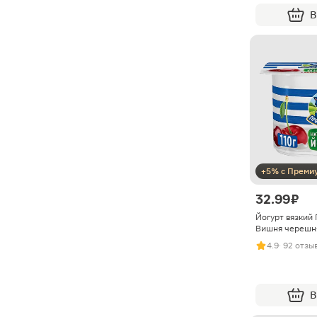
В
+5% с Преми
32.99 ₽
Йогурт вязкий
Вишня черешня
4.9
· 92 отзы
В