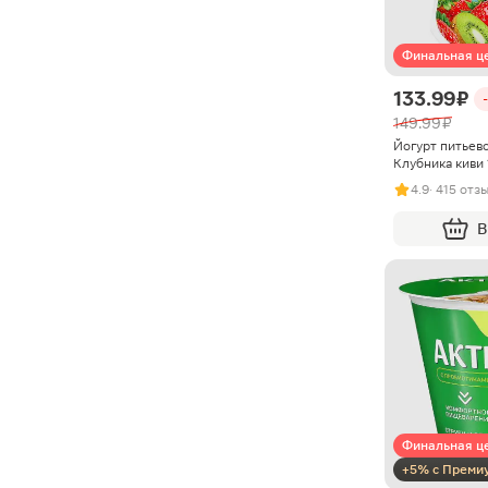
Финальная ц
133.99 ₽
149.99 ₽
Йогурт питьев
Клубника киви
4.9
· 415 отз
В
Финальная ц
+5% с Преми