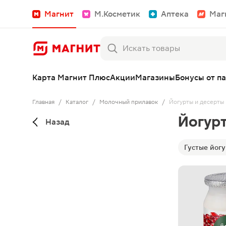
Магнит
М.Косметик
Аптека
Маг
Карта Магнит Плюс
Акции
Магазины
Бонусы от п
Главная
/
Каталог
/
Молочный прилавок
/
Йогурты и десерты
Йогур
Назад
Густые йог