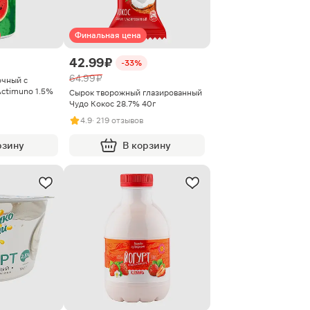
Финальная цена
42.99 ₽
-33%
64.99 ₽
очный с
Actimuno 1.5%
Сырок творожный глазированный
Чудо Кокос 28.7% 40г
4.9
· 219 отзывов
рзину
В корзину